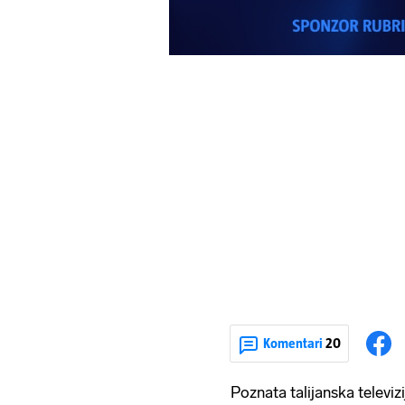
Komentari
20
Poznata talijanska televiz