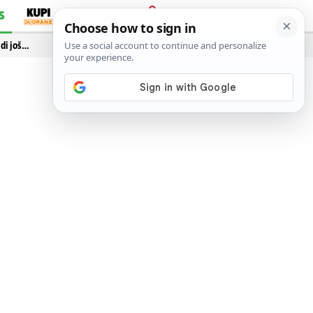
S
PRIJAVA
idi još…