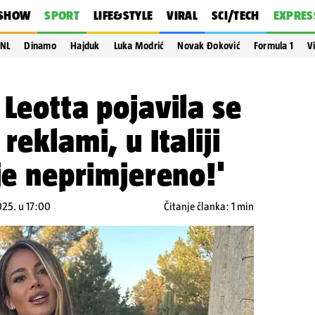
SHOW
SPORT
LIFE&STYLE
VIRAL
SCI/TECH
EXPRES
NL
Dinamo
Hajduk
Luka Modrić
Novak Đoković
Formula 1
V
 Leotta pojavila se
reklami, u Italiji
 je neprimjereno!'
025. u 17:00
Čitanje članka: 1 min