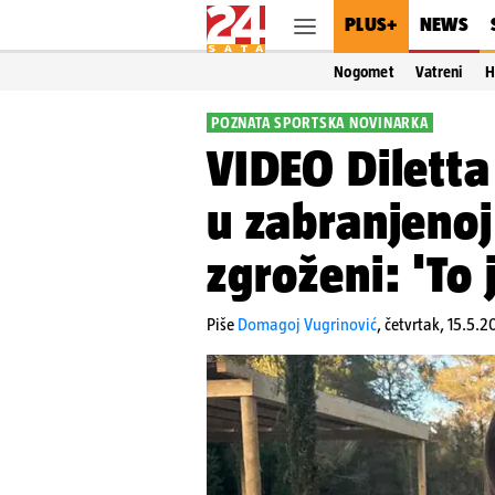
PLUS+
NEWS
Nogomet
Vatreni
H
POZNATA SPORTSKA NOVINARKA
VIDEO Diletta
u zabranjenoj 
zgroženi: 'To
Piše
Domagoj Vugrinović
,
četvrtak, 15.5.2