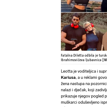
Fatalna Diletta odbila je tursk
Ibrahimovićeva ljubavnica
| 
Leotta je voditeljica i s
Kariusa
, a u reklami gov
žena nastupa na pozornici 
nalazi i dječak, koji zadi
prikazuje njegov pogled p
muškarci oduševljeno ispr