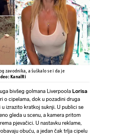
Pokretanje videa...
og zavodnika, a šuškalo se i da je
Video: KanalRi
upruga bivšeg golmana Liverpoola
Lorisa
ori o cipelama, dok u pozadini druga
u izrazito kratkoj suknji. U publici se
vljeno gleda u scenu, a kamera pritom
rema pjevačici. U nastavku reklame,
obavaju obuću, a jedan čak trlja cipelu