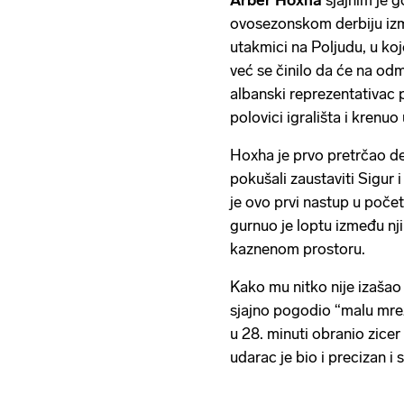
ovosezonskom derbiju i
utakmici na Poljudu, u koj
već se činilo da će na odm
albanski reprezentativac 
polovici igrališta i krenuo
Hoxha je prvo pretrčao de
pokušali zaustaviti Sigur i
je ovo prvi nastup u poče
gurnuo je loptu između nji
kaznenom prostoru.
Kako mu nitko nije izašao 
sjajno pogodio “malu mre
u 28. minuti obranio zicer 
udarac je bio i precizan i 