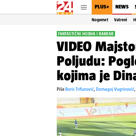
PLUS+
NEWS
Nogomet
Vatreni
H
FANTASTIČNI HOXHA I BAKRAR
VIDEO Majsto
Poljudu: Pogl
kojima je Di
Piše
Boris Trifunović
,
Domagoj Vugrinović