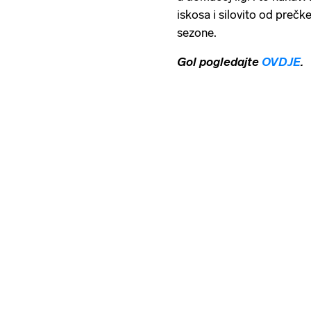
iskosa i silovito od prečk
sezone.
Gol pogledajte
OVDJE
.