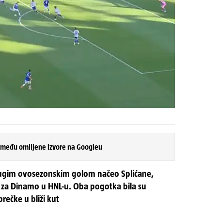
 među omiljene izvore na Googleu
ugim ovosezonskim golom načeo Splićane,
m za Dinamo u HNL-u. Oba pogotka bila su
rečke u bliži kut