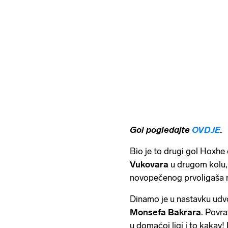
Gol pogledajte
OVDJE
.
Bio je to drugi gol Hoxhe 
Vukovara
u drugom kolu, 
novopečenog prvoligaša 
Dinamo je u nastavku udv
Monsefa Bakrara
. Povra
u domaćoj ligi i to kakav