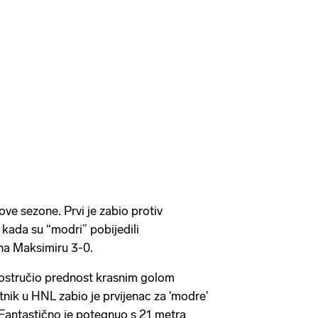
ove sezone. Prvi je zabio protiv
kada su “modri” pobijedili
na Maksimiru 3-0.
ostručio prednost krasnim golom
tnik u HNL zabio je prvijenac za 'modre'
! Fantastično je potegnuo s 21 metra