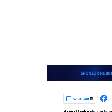
Komentari
19
Arber
Hoxha
sjajnim je 