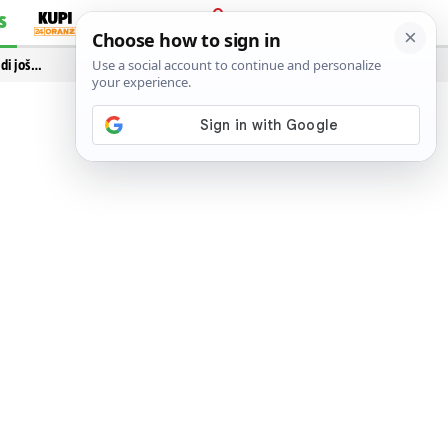
S
PRIJAVA
idi još…