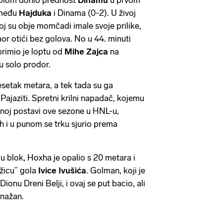
zmeđu
Hajduka
i Dinama (0-2). U živoj
oj su obje momčadi imale svoje prilike,
or otići bez golova. No u 44. minuti
primio je loptu od
Mihe
Zajca
na
 u solo prodor.
setak metara, a tek tada su ga
 Pajaziti. Spretni krilni napadač, kojemu
tnoj postavi ove sezone u HNL-u,
h i u punom se trku sjurio prema
u blok, Hoxha je opalio s 20 metara i
žicu” gola
Ivice
Ivušića
. Golman, koji je
Dionu Dreni Belji, i ovaj se put bacio, ali
snažan.