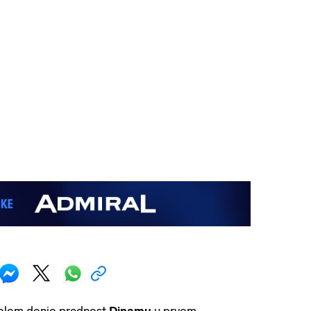
golom donio prednost
Dinamu
u prvom