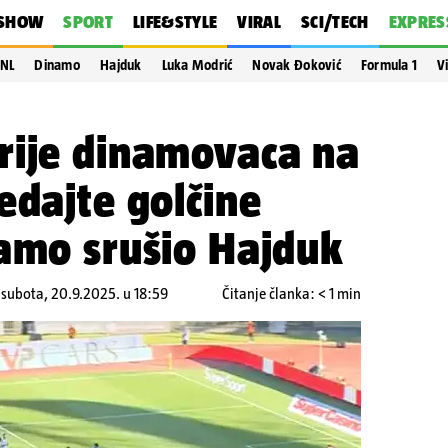
SHOW
SPORT
LIFE&STYLE
VIRAL
SCI/TECH
EXPRES
NL
Dinamo
Hajduk
Luka Modrić
Novak Đoković
Formula 1
V
rije dinamovaca na
edajte golčine
namo srušio Hajduk
,
subota, 20.9.2025. u 18:59
Čitanje članka: < 1 min