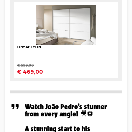
Watch João Pedro’s stunner
from every angle! 🎥⚽️
A stunning start to his