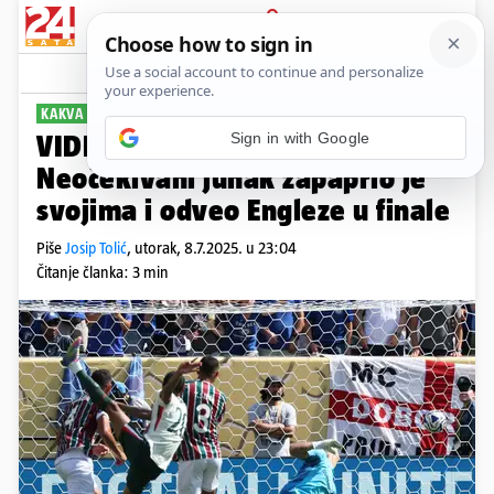
PRIJAVA
Sport
Komentari
4
KAKVA DVA "PROJEKTILA"
Sign in with Google
VIDEO Fluminense - Chelsea 0-2:
Neočekivani junak zapaprio je
svojima i odveo Engleze u finale
Piše
Josip Tolić
,
utorak, 8.7.2025. u 23:04
Čitanje članka: 3 min