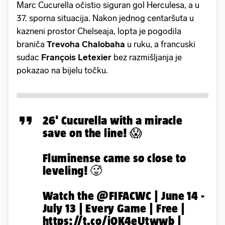
Marc Cucurella očistio siguran gol Herculesa, a u
37. sporna situacija. Nakon jednog centaršuta u
kazneni prostor Chelseaja, lopta je pogodila
braniča
Trevoha Chalobaha
u ruku, a francuski
sudac
François Letexier
bez razmišljanja je
pokazao na bijelu točku.
26' Cucurella with a miracle
save on the line! 😱
Fluminense came so close to
leveling! 🥵
Watch the
@FIFACWC
| June 14 -
July 13 | Every Game | Free |
https://t.co/i0K4eUtwwb
|