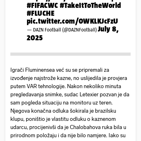
#FIFACWC
#TakeItToTheWorld
#FLUCHE
pic.twitter.com/0WKLKJcFzU
July 8,
— DAZN Football (@DAZNFootball)
2025
Igrači Fluminensea već su se pripremali za
izvođenje najstrože kazne, no uslijedila je provjera
putem VAR tehnologije. Nakon nekoliko minuta
pregledavanja snimke, sudac Letexier pozvan je da
sam pogleda situaciju na monitoru uz teren.
Njegova konačna odluka šokirala je brazilsku
klupu, poništio je vlastitu odluku o kaznenom
udarcu, procijenivši da je Chalobahova ruka bila u
prirodnom položaju i da nije bilo namjere. Iako su