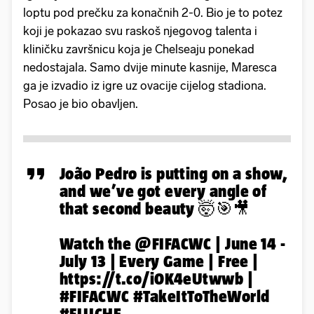
loptu pod prečku za konačnih 2-0. Bio je to potez
koji je pokazao svu raskoš njegovog talenta i
kliničku završnicu koja je Chelseaju ponekad
nedostajala. Samo dvije minute kasnije, Maresca
ga je izvadio iz igre uz ovacije cijelog stadiona.
Posao je bio obavljen.
João Pedro is putting on a show,
and we’ve got every angle of
that second beauty 🤯🎯🎥
Watch the
@FIFACWC
| June 14 -
July 13 | Every Game | Free |
https://t.co/i0K4eUtwwb
|
#FIFACWC
#TakeItToTheWorld
#FLUCHE