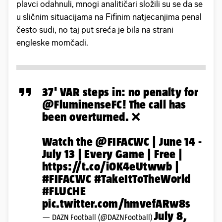
plavci odahnuli, mnogi analitičari složili su se da se
u sličnim situacijama na Fifinim natjecanjima penal
često sudi, no taj put sreća je bila na strani
engleske momčadi.
37' VAR steps in: no penalty for
@FluminenseFC
! The call has
been overturned. ❌
Watch the
@FIFACWC
| June 14 -
July 13 | Every Game | Free |
https://t.co/i0K4eUtwwb
|
#FIFACWC
#TakeItToTheWorld
#FLUCHE
pic.twitter.com/hmvefARw8s
July 8,
— DAZN Football (@DAZNFootball)