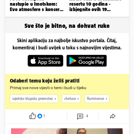
nastupio u Imotskom:
resortu 10 godina -
Evo atmosfere s koncerta
izbjegnite ovih 19
na Gospinom docu
grešaka i olakšajte si
odmor
Sve što je bitno, na dohvat ruke
Skini aplikaciju za najbolje iskustvo portala. Čitaj,
komentiraj i budi uvijek u toku s najnovijim vijestima.
Odaberi temu koju želiš pratiti
Primaj sve nove vijesti o temi i budi u tijeku
svjetsko klupsko prvenstvo
chelsea
fluminense
1
4