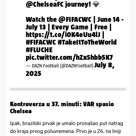
@ChelseaFC
journey! 💎
Watch the
@FIFACWC
| June 14 -
July 13 | Every Game | Free |
https://t.co/i0K4eUu4lJ
|
#FIFACWC
#TakeItToTheWorld
#FLUCHE
pic.twitter.com/hZxShbb5K7
July 8,
— DAZN Football (@DAZNFootball)
2025
Kontroverza u 37. minuti: VAR spasio
Chelsea
Ipak, brazilski prvak je umalo pronašao put natrag
do kraja prvog poluvremena. Prvo je u 26. na liniji