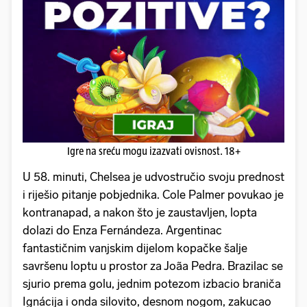
Igre na sreću mogu izazvati ovisnost. 18+
U 58. minuti, Chelsea je udvostručio svoju prednost
i riješio pitanje pobjednika. Cole Palmer povukao je
kontranapad, a nakon što je zaustavljen, lopta
dolazi do Enza Fernándeza. Argentinac
fantastičnim vanjskim dijelom kopačke šalje
savršenu loptu u prostor za Joãa Pedra. Brazilac se
sjurio prema golu, jednim potezom izbacio braniča
Ignácija i onda silovito, desnom nogom, zakucao