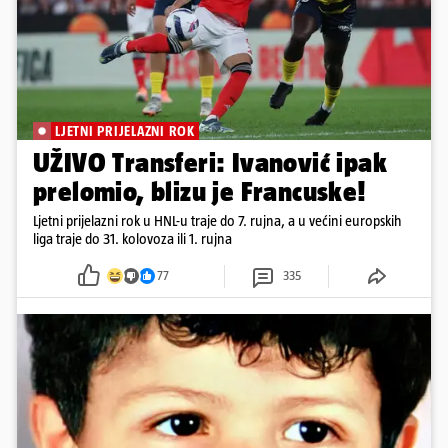
LJETNI PRIJELAZNI ROK
UŽIVO Transferi: Ivanović ipak
prelomio, blizu je Francuske!
Ljetni prijelazni rok u HNL-u traje do 7. rujna, a u većini europskih
liga traje do 31. kolovoza ili 1. rujna
77
335