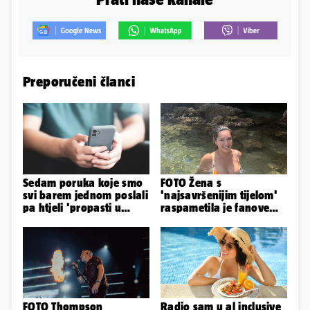
Preporučeni članci
Sedam poruka koje smo
FOTO Žena s
svi barem jednom poslali
'najsavršenijim tijelom'
pa htjeli 'propasti u
raspametila je fanove
zemlju' od srama
zaigranim fotkama iz
plićaka
FOTO Thompson
Radio sam u al inclusive