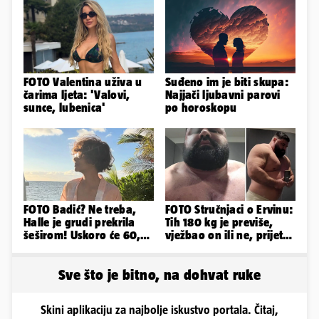
FOTO Valentina uživa u
Suđeno im je biti skupa:
čarima ljeta: 'Valovi,
Najjači ljubavni parovi
sunce, lubenica'
po horoskopu
FOTO Badić? Ne treba,
FOTO Stručnjaci o Ervinu:
Halle je grudi prekrila
Tih 180 kg je previše,
šeširom! Uskoro će 60,
vježbao on ili ne, prijete
ljetuje u golim izdanjima
mu mnoge komplikacije
Sve što je bitno, na dohvat ruke
Skini aplikaciju za najbolje iskustvo portala. Čitaj,