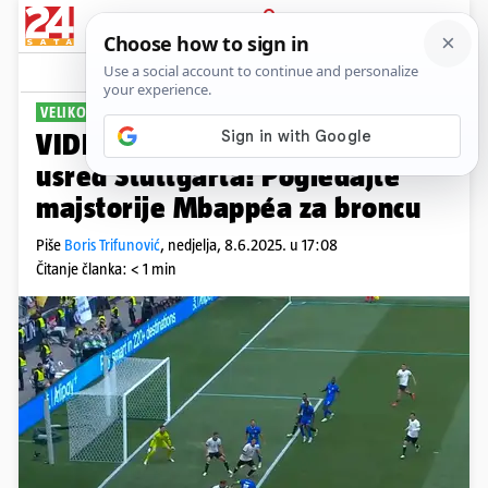
PRIJAVA
Sport
Komentari
29
VELIKO SLAVLJE 'TRICOLORA'
VIDEO Francuzi potukli Nijemce
usred Stuttgarta! Pogledajte
majstorije Mbappéa za broncu
Piše
Boris Trifunović
,
nedjelja, 8.6.2025. u 17:08
Čitanje članka: < 1 min