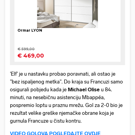
'Elf' je u nastavku probao poravnati, ali ostao je
"bez ispaljenog metka". Do kraja su Francuzi samo
osigurali pobjedu kada je
Michael Olise
u 84.
minuti, na nesebičnu asistenciju Mbappéa,
pospremio loptu u praznu mrežu. Gol za 2-0 bio je
rezultat velike greške njemačke obrane koja je
gurnula Francuze u čistu kontru.
VIDEO GOLOVA POGLEDAJTE OVDJE