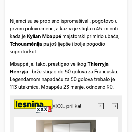
Nijemci su se propisno ispromašivali, pogotovo u
prvom poluvremenu, a kazna je stigla u 45. minuti
kada je
Kylian Mbappé
majstorski primirio ubačaj
Tchouaménija
pa još ljepše i bolje pogodio
suprotni kut.
Mbappé je, tako, prestigao velikog
Thierryja
Henryja
i brže stigao do 50 golova za Francusku.
Legendarnom napadaču za 50 golova trebalo je
113 utakmica, Mbappéu 23 manje, odnosno 90.