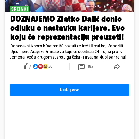
SRETNO!
DOZNAJEMO Zlatko Dalić donio
odluku o nastavku karijere. Evo
koju će reprezentaciju preuzeti!
Donedavni izbornik 'vatrenih' postati će treći Hrvat koji će voditi
Ujedinjene Arapske Emirate za koje će debitirati 24. rujna protiv
Jemena. Već u drugom susretu ga čeka - Hrvat na klupi Bahreina!
50
185
Učitaj više