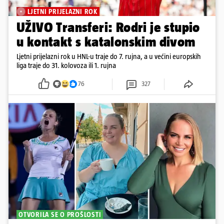
LJETNI PRIJELAZNI ROK
UŽIVO Transferi: Rodri je stupio
u kontakt s katalonskim divom
Ljetni prijelazni rok u HNL-u traje do 7. rujna, a u većini europskih
liga traje do 31. kolovoza ili 1. rujna
76
327
OTVORILA SE O PROŠLOSTI