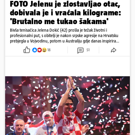
FOTO Jelenu je zlostavljao otac,
dobivala je i vraćala kilograme:
'Brutalno me tukao šakama'
Bivša tenisačica Jelena Dokić (42) prošla je težak životni i
profesionalni put, s obitelji je nakon srpske agresije na Hrvatsku
prebjegla u Vojvodinu, potom u Australiju gdje danas inspirira
mnoge
18
51