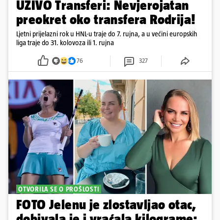
UŽIVO Transferi: Nevjerojatan
preokret oko transfera Rodrija!
Ljetni prijelazni rok u HNL-u traje do 7. rujna, a u većini europskih
liga traje do 31. kolovoza ili 1. rujna
76
327
OTVORILA SE O PROŠLOSTI
FOTO Jelenu je zlostavljao otac,
dobivala je i vraćala kilograme: