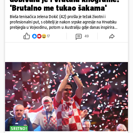
'Brutalno me tukao šakama'
Bivša tenisačica Jelena Dokić (42) prošla je težak životni i
profesionalni put, s obitelji je nakon srpske agresije na Hrvatsku
prebjegla u Vojvodinu, potom u Australiju gdje danas inspirira
mnoge
17
49
SRETNO!