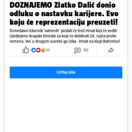
DOZNAJEMO Zlatko Dalić donio
odluku o nastavku karijere. Evo
koju će reprezentaciju preuzeti!
Donedavni izbornik 'vatrenih' postati će treći Hrvat koji će voditi
Ujedinjene Arapske Emirate za koje će debitirati 24. rujna protiv
Jemena. Već u drugom susretu ga čeka - Hrvat na klupi Bahreina!
50
182
Učitaj više