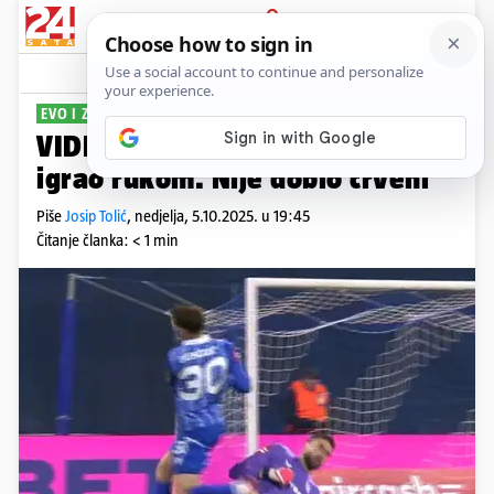
PRIJAVA
Sport
Komentari
32
EVO I ZAŠTO
VIDEO Nevistić na 30 metara
igrao rukom. Nije dobio crveni
Piše
Josip Tolić
,
nedjelja, 5.10.2025. u 19:45
Čitanje članka: < 1 min