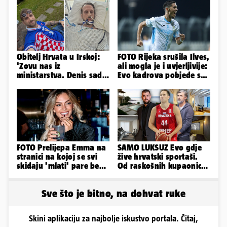
Obitelj Hrvata u Irskoj:
FOTO Rijeka srušila Ilves,
'Zovu nas iz
ali mogla je i uvjerljivije:
ministarstva. Denis sada
Evo kadrova pobjede s
ima temperaturu. Strah
Rujevice
nas je'
FOTO Prelijepa Emma na
SAMO LUKSUZ Evo gdje
stranici na kojoj se svi
žive hrvatski sportaši.
skidaju 'mlati' pare bez
Od raskošnih kupaonica
'prodaje tijela'
pa do privatnog kina
Sve što je bitno, na dohvat ruke
Skini aplikaciju za najbolje iskustvo portala. Čitaj,