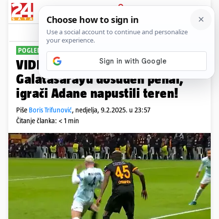
PRIJAVA
Sport
Komentari
23
POGLEDAJTE SITUACIJU
VIDEO Novi skandal u Turskoj:
Galatasarayu dosuđen penal,
igrači Adane napustili teren!
Piše
Boris Trifunović
,
nedjelja, 9.2.2025. u 23:57
Čitanje članka: < 1 min