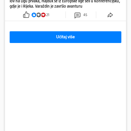
lov na Ligu prvaka, Hajduk se iz Europske lige seli u Konferencijsku,
gdje je i Rijeka. Varaždin je završio avanturu
21
45
Učitaj više