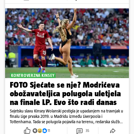
KONTROVERZNA KINSEY
FOTO Sjećate se nje? Modrićeva
obožavateljica polugola uletjela
na finale LP. Evo što radi danas
Svjetsku slavu Kinsey Wolanski postigla je upadanjem na travnjak u
finalu Lige prvaka 2019. u Madridu između Liverpoola i
Tottenhama. Tada se polugola pojavila na terenu, redarska služba
ju je lovila po travnjaku, a njezine fotografije obišle su svijet.
11
35