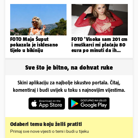
Doveli su je na
ispitivanje
FOTO Maja Šuput
FOTO 'Visoka sam 201 cm
pokazala je isklesano
i muškarci mi plaćaju 80
tijelo u bikiniju
eura po minuti da ih
pokorim riječima'
Sve što je bitno, na dohvat ruke
Skini aplikaciju za najbolje iskustvo portala. Čitaj,
komentiraj i budi uvijek u toku s najnovijim vijestima.
Odaberi temu koju želiš pratiti
Primaj sve nove vijesti o temi i budi u tijeku