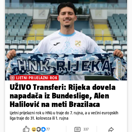
LJETNI PRIJELAZNI ROK
UŽIVO Transferi: Rijeka dovela
napadača iz Bundeslige, Alen
Halilović na meti Brazilaca
Ljetni prijelazni rok u HNL-u traje do 7. rujna, a u većini europskih
liga traje do 31. kolovoza ili 1. rujna
77
337