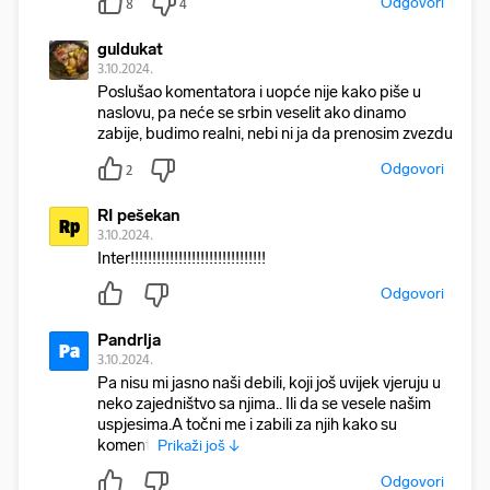
Odgovori
8
4
guldukat
3.10.2024.
Poslušao komentatora i uopće nije kako piše u
naslovu, pa neće se srbin veselit ako dinamo
zabije, budimo realni, nebi ni ja da prenosim zvezdu
Odgovori
2
RI pešekan
Rp
3.10.2024.
Inter!!!!!!!!!!!!!!!!!!!!!!!!!!!!!!!
Odgovori
Pandrlja
Pa
3.10.2024.
Pa nisu mi jasno naši debili, koji još uvijek vjeruju u
neko zajedništvo sa njima.. Ili da se vesele našim
uspjesima.A točni me i zabili za njih kako su
komenti
Prikaži još ↓
Odgovori