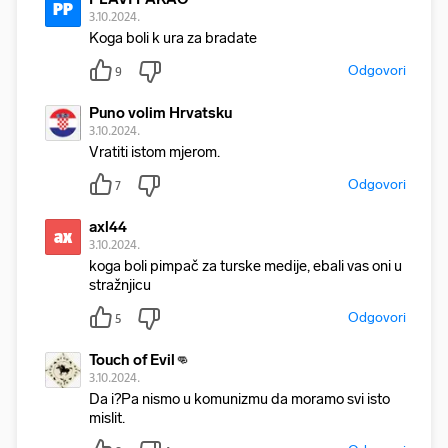
PP
3.10.2024.
Koga boli k ura za bradate
Odgovori
9
Puno volim Hrvatsku
3.10.2024.
Vratiti istom mjerom.
Odgovori
7
axl44
ax
3.10.2024.
koga boli pimpač za turske medije, ebali vas oni u
stražnjicu
Odgovori
5
Touch of Evil👊
3.10.2024.
Da i?Pa nismo u komunizmu da moramo svi isto
mislit.