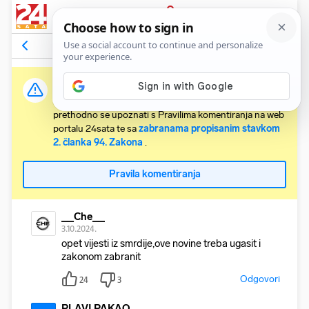
PRIJAVA
Komentari
15
Relevantni
Važna obavijest:
Svaki korisnik koji želi komentirati članke obvezan je
prethodno se upoznati s Pravilima komentiranja na web
portalu 24sata te sa
zabranama propisanim stavkom
2. članka 94. Zakona
.
Pravila komentiranja
__Che__
3.10.2024.
opet vijesti iz smrdije,ove novine treba ugasit i
zakonom zabranit
Odgovori
24
3
PLAVI PAKAO