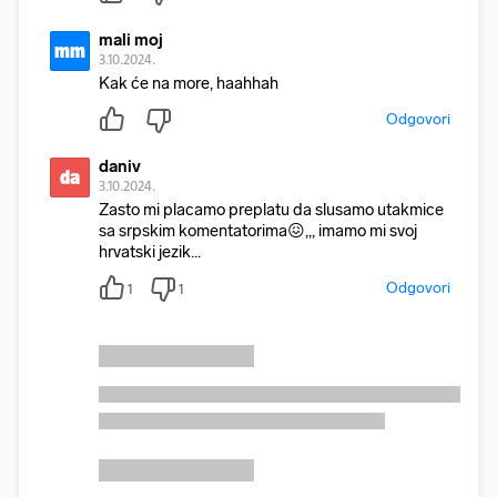
mali moj
mm
3.10.2024.
Kak će na more, haahhah
Odgovori
daniv
da
3.10.2024.
Zasto mi placamo preplatu da slusamo utakmice
sa srpskim komentatorima😖,,, imamo mi svoj
hrvatski jezik...
Odgovori
1
1