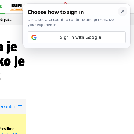
S
PRIJAVA
idi još…
a je
ko je
z
levantni
Pravilima