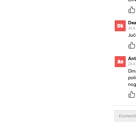
Dea
Dk
24.4
Juč
Ant
An
24.4
Din
pol
nog