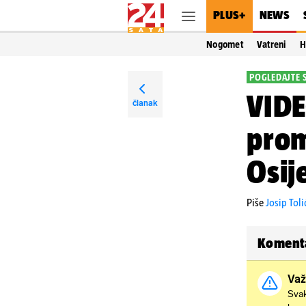
PLUS+
NEWS
Nogomet
Vatreni
H
POGLEDAJTE 
VIDE
članak
prom
Osij
Piše
Josip Toli
Koment
Važ
Svak