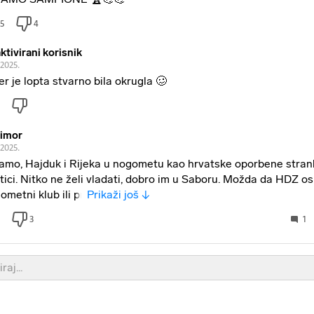
5
4
ktivirani korisnik
.2025.
er je lopta stvarno bila okrugla 🥴
imor
.2025.
amo, Hajduk i Rijeka u nogometu kao hrvatske oporbene stran
itici. Nitko ne želi vladati, dobro im u Saboru. Možda da HDZ o
ometni klub ili pr
Prikaži još ↓
3
1