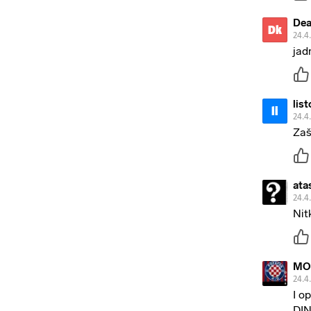
Dea
Dk
24.4
jad
lis
li
24.4
Zaš
ata
24.4
Nit
MO
24.4
I o
DI