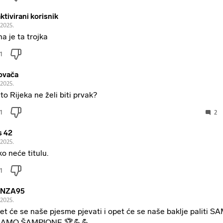
ktivirani korisnik
.2025.
na je ta trojka
1
tovača
.2025.
to Rijeka ne želi biti prvak?
1
2
s 42
.2025.
ko neće titulu.
1
NZA95
.2025.
pet će se naše pjesme pjevati i opet će se naše baklje paliti S
NAMO ŠAMPIONE 🏆💪💪