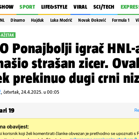
SHOW
SPORT
LIFE&STYLE
VIRAL
SCI/TECH
EXPRES
NL
Dinamo
Hajduk
Luka Modrić
Novak Đoković
Formula 1
V
SAŽETAK
O Ponajbolji igrač HNL-
ašio strašan zicer. Ova
ek prekinuo dugi crni ni
ć
,
četvrtak, 24.4.2025. u 00:05
ari
19
Re
na obavijest:
i korisnik koji želi komentirati članke obvezan je prethodno se upoznati s 