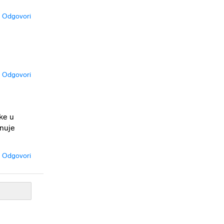
Odgovori
Odgovori
ke u
snuje
Odgovori