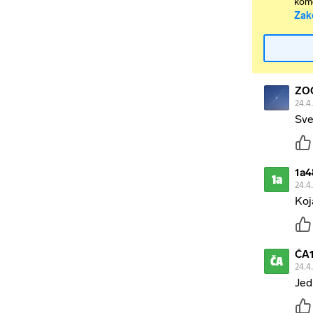
kome
Zak
ZO
24.4
Sve
1a4
1a
24.4
Koj
ČA
ČA
24.4
Jed