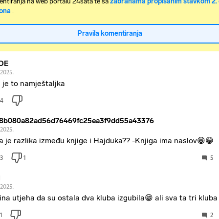
ntiranja na web portalu 24sata te sa
zabranama propisanim stavkom 2. 
ona
.
Pravila komentiranja
OE
.2025.
 je to namještaljka
4
8b080a82ad56d76469fc25ea3f9dd55a43376
.2025.
a je razlika između knjige i Hajduka?? -Knjiga ima naslov😁😁
3
1
5
1
.2025.
ina utjeha da su ostala dva kluba izgubila😁 ali sva ta tri kluba
1
2