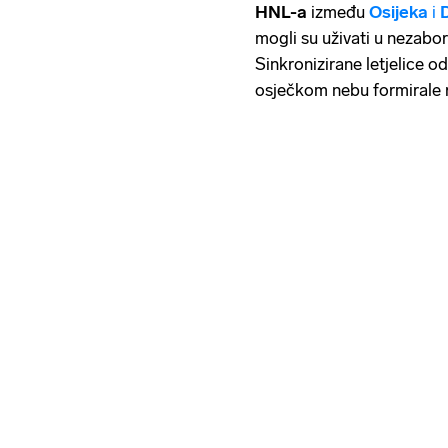
HNL-a
između
Osijeka
i
mogli su uživati u nezab
Sinkronizirane letjelice o
osječkom nebu formirale r