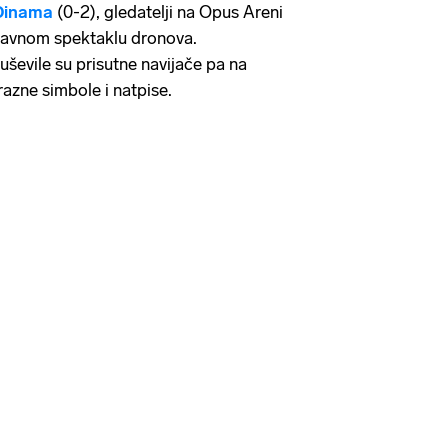
Dinama
(0-2), gledatelji na Opus Areni
oravnom spektaklu dronova.
duševile su prisutne navijače pa na
azne simbole i natpise.