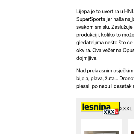
Lijepa je to uvertira u HN
SuperSporta jer naša najj
svakom smislu. Zaslužuje b
produkciji, koliko to može
gledateljima nešto što će 
okvira. Ova večer na Opus 
dojmljiva.
Nad prekrasnim osječkim s
bijela, plava, žuta... Dron
plesali po nebu i desetak 