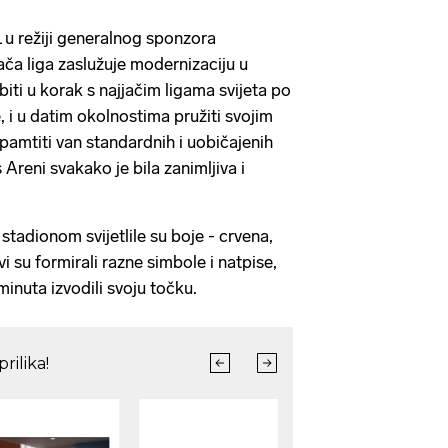
L u režiji generalnog sponzora
ača liga zaslužuje modernizaciju u
iti u korak s najjačim ligama svijeta po
, i u datim okolnostima pružiti svojim
pamtiti van standardnih i uobičajenih
Areni svakako je bila zanimljiva i
tadionom svijetlile su boje - crvena,
ovi su formirali razne simbole i natpise,
minuta izvodili svoju točku.