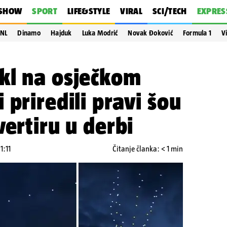
SHOW
SPORT
LIFE&STYLE
VIRAL
SCI/TECH
EXPRES
NL
Dinamo
Hajduk
Luka Modrić
Novak Đoković
Formula 1
V
kl na osječkom
 priredili pravi šou
vertiru u derbi
1:11
Čitanje članka: < 1 min