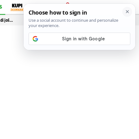
S
PRIJAVA
idi još…