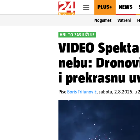
PLUS+
NEWS
Nogomet
Vatreni
H
HNL TO ZASLUŽUJE
VIDEO Spekta
nebu: Dronovi
i prekrasnu u
Piše
Boris Trifunović
,
subota, 2.8.2025. u 2