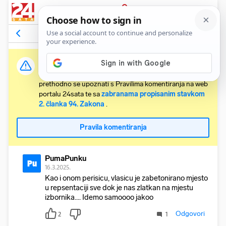
PRIJAVA
Komentari
7
Relevantni
Važna obavijest:
Svaki korisnik koji želi komentirati članke obvezan je
prethodno se upoznati s Pravilima komentiranja na web
portalu 24sata te sa
zabranama propisanim stavkom
2. članka 94. Zakona
.
Pravila komentiranja
PumaPunku
Pu
16.3.2025.
Kao i onom perisicu, vlasicu je zabetonirano mjesto
u repsentaciji sve dok je nas zlatkan na mjestu
izbornika.... Idemo samoooo jakoo
Odgovori
2
1