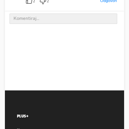
Odgovori
2
2
PLUS+