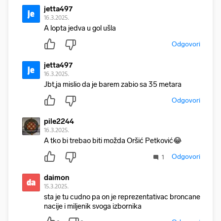
jetta497
je
16.3.2025.
A lopta jedva u gol ušla
Odgovori
jetta497
je
16.3.2025.
Jbt,ja mislio da je barem zabio sa 35 metara
Odgovori
pile2244
16.3.2025.
A tko bi trebao biti možda Oršić Petković😂
Odgovori
1
daimon
da
15.3.2025.
sta je tu cudno pa on je reprezentativac broncane
nacije i miljenik svoga izbornika