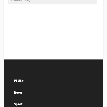
PLUS+
News
Sport