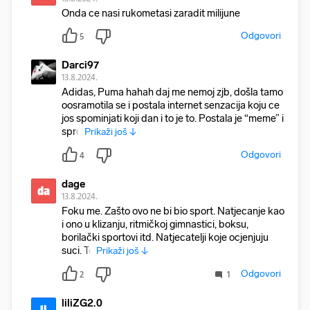
Onda ce nasi rukometasi zaradit milijune
Odgovori
5
Darci97
13.8.2024.
Adidas, Puma hahah daj me nemoj zjb, došla tamo
oosramotila se i postala internet senzacija koju ce
jos spominjati koji dan i to je to. Postala je “meme” i
sprd
Prikaži još ↓
Odgovori
4
dage
da
13.8.2024.
Foku me. Zašto ovo ne bi bio sport. Natjecanje kao
i ono u klizanju, ritmičkoj gimnastici, boksu,
borilački sportovi itd. Natjecatelji koje ocjenjuju
suci. To
Prikaži još ↓
Odgovori
2
1
liliZG2.0