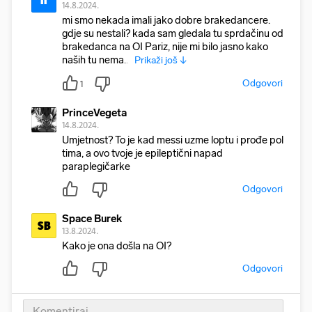
li
14.8.2024.
mi smo nekada imali jako dobre brakedancere.
gdje su nestali? kada sam gledala tu sprdačinu od
brakedanca na OI Pariz, nije mi bilo jasno kako
naših tu nema....
Prikaži još ↓
Odgovori
1
PrinceVegeta
14.8.2024.
Umjetnost? To je kad messi uzme loptu i prođe pol
tima, a ovo tvoje je epileptični napad
paraplegičarke
Odgovori
Space Burek
SB
13.8.2024.
Kako je ona došla na OI?
Odgovori