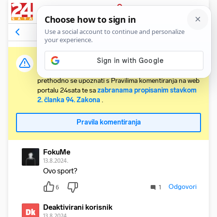
PRIJAVA
Komentari
9
Relevantni
Važna obavijest:
Svaki korisnik koji želi komentirati članke obvezan je
prethodno se upoznati s Pravilima komentiranja na web
portalu 24sata te sa
zabranama propisanim stavkom
2. članka 94. Zakona
.
Pravila komentiranja
FokuMe
13.8.2024.
Ovo sport?
Odgovori
6
1
Deaktivirani korisnik
Dk
13.8.2024.