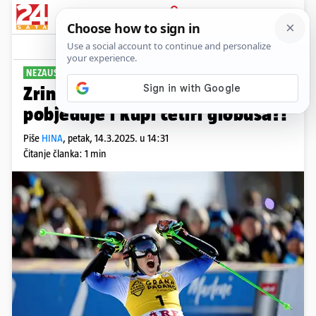
PRIJAVA
Sport
Komentari
4
NEZAUSTAVLJIVA
Zrinka čeka borbu, a Talijanka
pobjeđuje i kupi četiri globusa?!
Piše
HINA
,
petak, 14.3.2025. u 14:31
Čitanje članka: 1 min