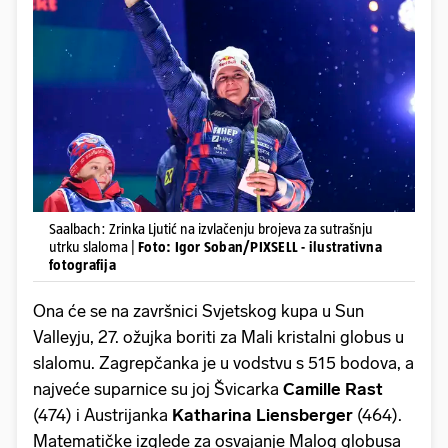
Saalbach: Zrinka Ljutić na izvlačenju brojeva za sutrašnju
utrku slaloma |
Foto: Igor Soban/PIXSELL - ilustrativna
fotografija
Ona će se na završnici Svjetskog kupa u Sun
Valleyju, 27. ožujka boriti za Mali kristalni globus u
slalomu. Zagrepčanka je u vodstvu s 515 bodova, a
najveće suparnice su joj Švicarka
Camille Rast
(474) i Austrijanka
Katharina Liensberger
(464).
Matematičke izglede za osvajanje Malog globusa