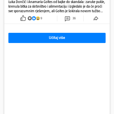
Luka Dončić i Anamaria Goltes od bajke do skandala: zaruke pukle,
krenula bitka za skrbništvo i alimentaciju i izgledalo je da će proći
sve sporazumnim rješenjem, ali Goltes je šokirala novom tužbom
u Sloveniji
9
36
Učitaj više