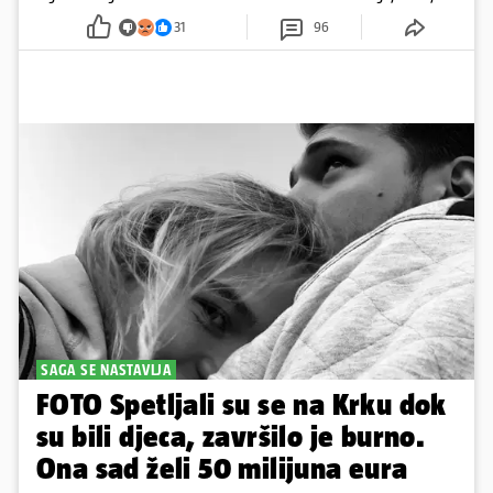
pažnju odvlačila ljepotica iza klupe
31
96
SAGA SE NASTAVLJA
FOTO Spetljali su se na Krku dok
su bili djeca, završilo je burno.
Ona sad želi 50 milijuna eura