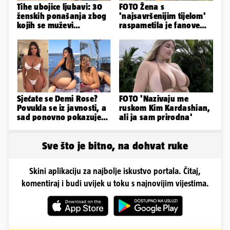
Tihe ubojice ljubavi: 30
FOTO Žena s
ženskih ponašanja zbog
'najsavršenijim tijelom'
kojih se muževi
raspametila je fanove
emocionalno distanciraju
zaigranim fotkama iz
plićaka
Sjećate se Demi Rose?
FOTO 'Nazivaju me
Povukla se iz javnosti, a
ruskom Kim Kardashian,
sad ponovno pokazuje
ali ja sam prirodna'
obline. Ovako izgleda
Sve što je bitno, na dohvat ruke
Skini aplikaciju za najbolje iskustvo portala. Čitaj,
komentiraj i budi uvijek u toku s najnovijim vijestima.