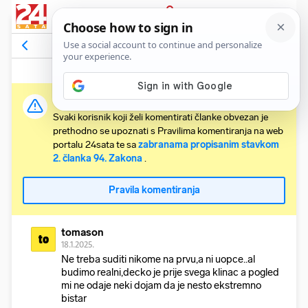
PRIJAVA
Komentari
102
Relevantni
Važna obavijest:
Svaki korisnik koji želi komentirati članke obvezan je
prethodno se upoznati s Pravilima komentiranja na web
portalu 24sata te sa
zabranama propisanim stavkom
2. članka 94. Zakona
.
Pravila komentiranja
tomason
to
18.1.2025.
Ne treba suditi nikome na prvu,a ni uopce..al
budimo realni,decko je prije svega klinac a pogled
mi ne odaje neki dojam da je nesto ekstremno
bistar