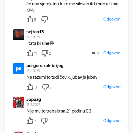
će ona vjerojatno tuko me silovao itd.i ode a ti mali
igraj.
Odgovori
9
sejtan13
18.1.2025.
I tata bi sine🤪
Odgovori
11
2
1
purgersirokibrijeg
pu
18.1.2025.
Ne razumi to tuđi čovik, jubav je jubav
Odgovori
13
5
Jopazg
18.7.2025.
Nije mu to trebalo sa 21 godinu 🤦‍♂️
Odgovori
7