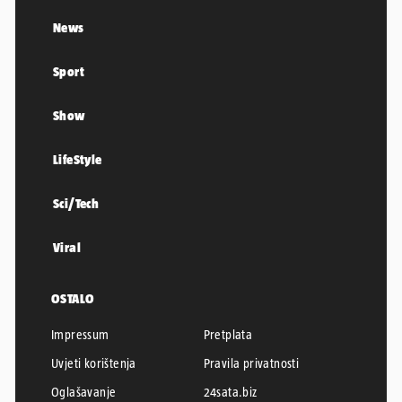
News
Sport
Show
LifeStyle
Sci/Tech
Viral
OSTALO
Impressum
Pretplata
Uvjeti korištenja
Pravila privatnosti
Oglašavanje
24sata.biz