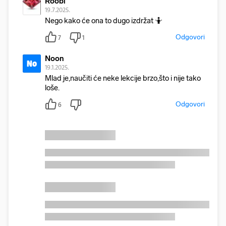
Roobi
19.7.2025.
Nego kako će ona to dugo izdržat 🤷
Odgovori
7
1
Noon
No
19.1.2025.
Mlad je,naučiti će neke lekcije brzo,što i nije tako
loše.
Odgovori
6