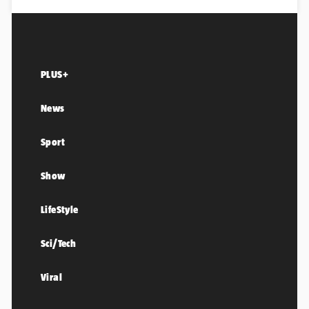
PLUS+
News
Sport
Show
LifeStyle
Sci/Tech
Viral