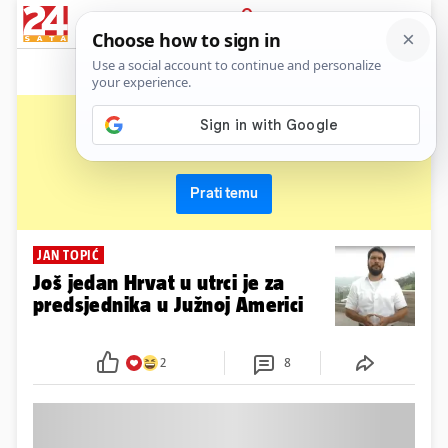
News
Show
Sport
Life&style
Video
Express
PRIJAVA
jan topić
Primaj sve nove vijesti o temi i budi u tijeku
Prati temu
JAN TOPIĆ
Još jedan Hrvat u utrci je za
predsjednika u Južnoj Americi
2
8