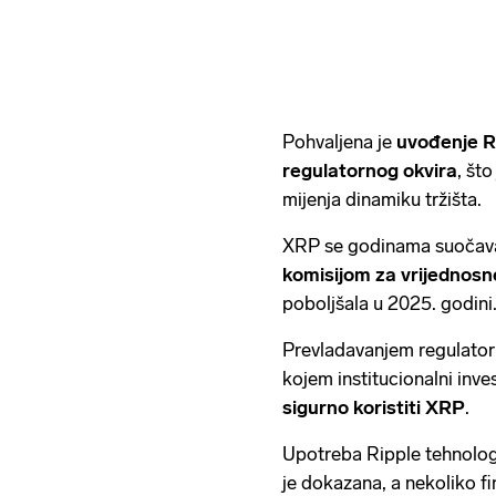
Pohvaljena je
uvođenje R
regulatornog okvira
, št
mijenja dinamiku tržišta.
XRP se godinama suočava
komisijom za vrijednosn
poboljšala u 2025. godini
Prevladavanjem regulatorn
kojem institucionalni inves
sigurno koristiti XRP
.
Upotreba Ripple tehnolog
je dokazana, a nekoliko fina