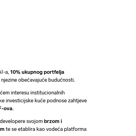
AI-a,
10% ukupnog portfelja
g njezine obećavajuće budućnosti.
ćem interesu institucionalnih
ike investicijske kuće podnose zahtjeve
F-ova
.
 developere svojom
brzom i
om
te se etablira kao vodeća platforma