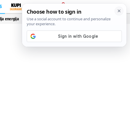
S
PRIJAVA
lja energija
Vidi još…