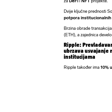
za
DeFi
i
NFT
projekte.
Dvije ključne prednosti S
potpora institucionalnih
Brzina obrade transakcij
(ETH), a zajednica develop
Ripple: Prevladavan
ubrzava usvajanje 
institucijama
Ripple također ima
10% u