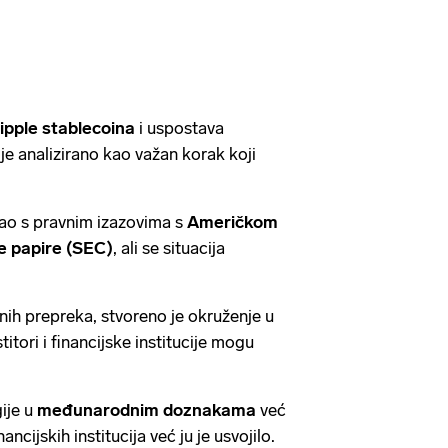
ipple stablecoina
i uspostava
o je analizirano kao važan korak koji
o s pravnim izazovima s
Američkom
e papire (SEC)
, ali se situacija
.
ih prepreka, stvoreno je okruženje u
titori i financijske institucije mogu
ije u
međunarodnim doznakama
već
ncijskih institucija već ju je usvojilo.