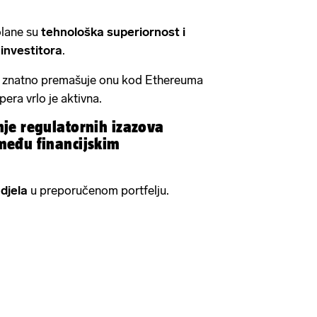
olane su
tehnološka superiornost i
 investitora
.
a znatno premašuje onu kod Ethereuma
era vrlo je aktivna.
je regulatornih izazova
među financijskim
djela
u preporučenom portfelju.