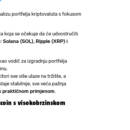
lizu portfelja kriptovaluta s fokusom
za koja se očekuje da će udvostručiti
e:
Solana (SOL), Ripple (XRP) i
kao vodič za izgradnju portfelja
inu.
tori sve više ulaze na tržište, a
aje stabilnije, sve veća pažnja
 s praktičnom primjenom
.
tcoin s visokobrzinskom