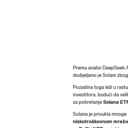
Prema analizi DeepSeek 
dodijeljeno je Solani zbo
Pozadina toga leži u rastu
investitora, budući da vel
za pokretanje
Solana ET
Solana je privukla mnoge
niskotroškovnom mrež