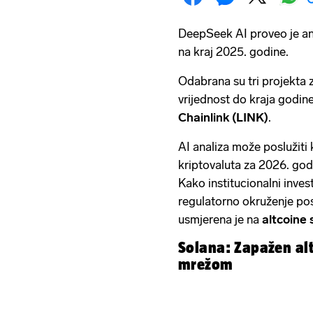
DeepSeek AI proveo je ana
na kraj 2025. godine.
Odabrana su tri projekta 
vrijednost do kraja godin
Chainlink (LINK)
.
AI analiza može poslužiti 
kriptovaluta za 2026. god
Kako institucionalni investi
regulatorno okruženje post
usmjerena je na
altcoine
Solana: Zapažen al
mrežom