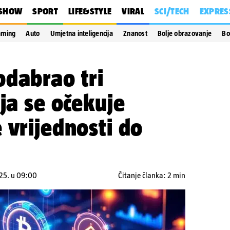
SHOW
SPORT
LIFE&STYLE
VIRAL
SCI/TECH
EXPRES
aming
Auto
Umjetna inteligencija
Znanost
Bolje obrazovanje
Bo
odabrao tri
oja se očekuje
 vrijednosti do
025. u 09:00
Čitanje članka: 2 min