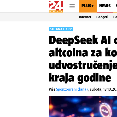
PLUS+
NEWS
Internet
Gadgeti
G
SOLANA I XRP
DeepSeek AI 
altcoina za k
udvostručenje
kraja godine
Piše
Sponzorirani članak
,
subota, 18.10.2