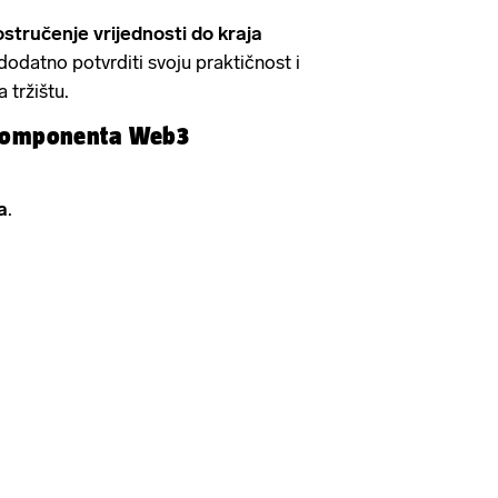
vostručenje vrijednosti do kraja
dodatno potvrditi svoju praktičnost i
 tržištu.
 komponenta Web3
a
.