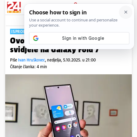
PRIJAVA
Tech
Komentari
0
ISPROBALI SMO
Ovo je 7 stvari koje su nam se
svidjele na Galaxy Fold 7
Piše
Ivan Hruškovec
,
nedjelja, 5.10.2025. u 21:00
Čitanje članka: 4 min