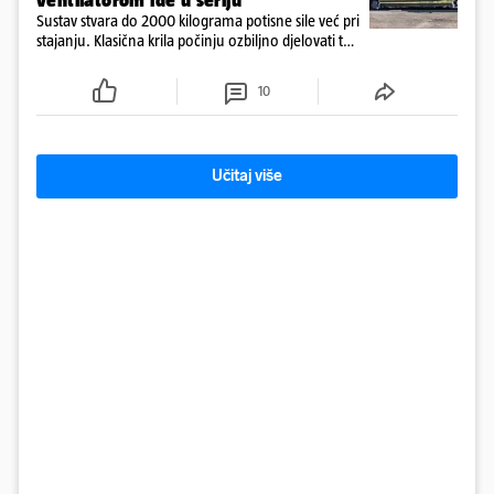
ventilatorom ide u seriju
Sustav stvara do 2000 kilograma potisne sile već pri
stajanju. Klasična krila počinju ozbiljno djelovati tek
pri većim brzinama, dok Spéirling raspolaže
golemim prianjanjem već pri ulasku u najsporiji
10
zavoj
Učitaj više