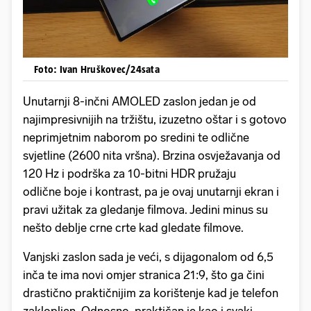
Foto: Ivan Hruškovec/24sata
Unutarnji 8-inčni AMOLED zaslon jedan je od
najimpresivnijih na tržištu, izuzetno oštar i s gotovo
neprimjetnim naborom po sredini te odlične
svjetline (2600 nita vršna). Brzina osvježavanja od
120 Hz i podrška za 10-bitni HDR pružaju
odlične boje i kontrast, pa je ovaj unutarnji ekran i
pravi užitak za gledanje filmova. Jedini minus su
nešto deblje crne crte kad gledate filmove.
Vanjski zaslon sada je veći, s dijagonalom od 6,5
inča te ima novi omjer stranica 21:9, što ga čini
drastično praktičnijim za korištenje kad je telefon