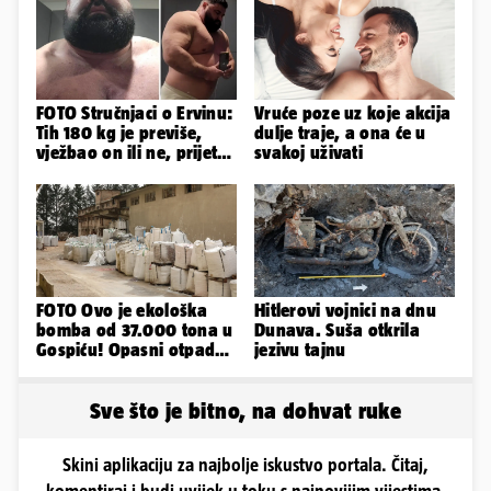
FOTO Stručnjaci o Ervinu:
Vruće poze uz koje akcija
Tih 180 kg je previše,
dulje traje, a ona će u
vježbao on ili ne, prijete
svakoj uživati
mu mnoge komplikacije
FOTO Ovo je ekološka
Hitlerovi vojnici na dnu
bomba od 37.000 tona u
Dunava. Suša otkrila
Gospiću! Opasni otpad
jezivu tajnu
prijetnja je i ljudima
Sve što je bitno, na dohvat ruke
Skini aplikaciju za najbolje iskustvo portala. Čitaj,
komentiraj i budi uvijek u toku s najnovijim vijestima.