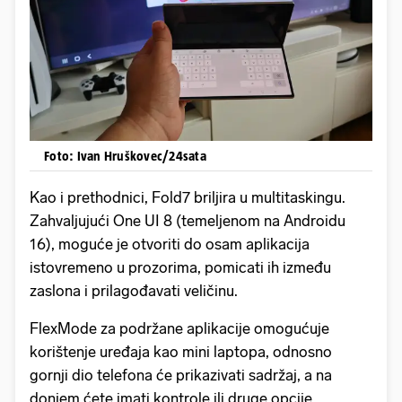
Foto: Ivan Hruškovec/24sata
Kao i prethodnici, Fold7 briljira u multitaskingu.
Zahvaljujući One UI 8 (temeljenom na Androidu
16), moguće je otvoriti do osam aplikacija
istovremeno u prozorima, pomicati ih između
zaslona i prilagođavati veličinu.
FlexMode za podržane aplikacije omogućuje
korištenje uređaja kao mini laptopa, odnosno
gornji dio telefona će prikazivati sadržaj, a na
donjem ćete imati kontrole ili druge opcije.