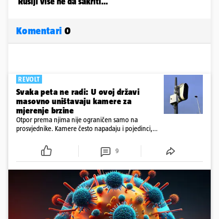
Komentari
0
REVOLT
Svaka peta ne radi: U ovoj državi
masovno uništavaju kamere za
mjerenje brzine
Otpor prema njima nije ograničen samo na
prosvjednike. Kamere često napadaju i pojedinci,
ponekad iz vrlo osobnih razloga.
9