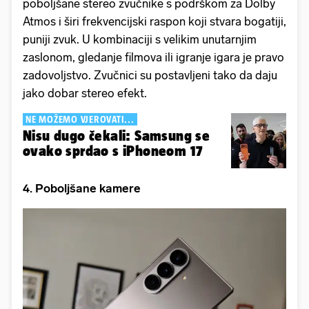
poboljšane stereo zvučnike s podrškom za Dolby
Atmos i širi frekvencijski raspon koji stvara bogatiji,
puniji zvuk. U kombinaciji s velikim unutarnjim
zaslonom, gledanje filmova ili igranje igara je pravo
zadovoljstvo. Zvučnici su postavljeni tako da daju
jako dobar stereo efekt.
NE MOŽEMO VJEROVATI...
Nisu dugo čekali: Samsung se
ovako sprdao s iPhoneom 17
4. Poboljšane kamere