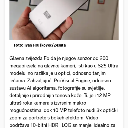
Foto: Ivan Hruškovec/24sata
Glavna zvijezda Folda je njegov senzor od 200
megapiksela na glavnoj kameri, isti kao u S25 Ultra
modelu, no razlika je u optici, odnosno tanjim
lećama. Zahvaljujući ProVisual Engine, odnosno
sustavu AI algoritama, fotografije su svjetlije,
detaljnije i prirodnijih tonova kože. Tu je i 12 MP
ultraširoka kamera s izvrsnim makro
mogućnostima, dok 10 MP telefoto nudi 3x optički
zoom za portrete s bokeh efektom. Video
podržava 10-bitni HDR i LOG snimanje, idealno za