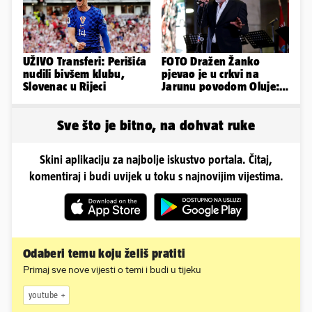
UŽIVO Transferi: Perišića
FOTO Dražen Žanko
nudili bivšem klubu,
pjevao je u crkvi na
Slovenac u Rijeci
Jarunu povodom Oluje:
Evo kako je izgledao
nastup
Sve što je bitno, na dohvat ruke
Skini aplikaciju za najbolje iskustvo portala. Čitaj,
komentiraj i budi uvijek u toku s najnovijim vijestima.
Odaberi temu koju želiš pratiti
Primaj sve nove vijesti o temi i budi u tijeku
youtube