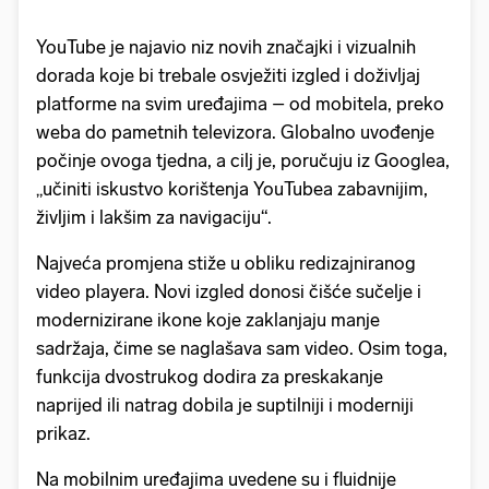
YouTube je najavio niz novih značajki i vizualnih
dorada koje bi trebale osvježiti izgled i doživljaj
platforme na svim uređajima – od mobitela, preko
weba do pametnih televizora. Globalno uvođenje
počinje ovoga tjedna, a cilj je, poručuju iz Googlea,
„učiniti iskustvo korištenja YouTubea zabavnijim,
življim i lakšim za navigaciju“.
Najveća promjena stiže u obliku redizajniranog
video playera. Novi izgled donosi čišće sučelje i
modernizirane ikone koje zaklanjaju manje
sadržaja, čime se naglašava sam video. Osim toga,
funkcija dvostrukog dodira za preskakanje
naprijed ili natrag dobila je suptilniji i moderniji
prikaz.
Na mobilnim uređajima uvedene su i fluidnije