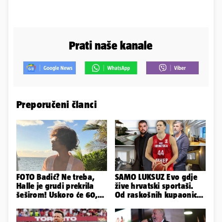
Prati naše kanale
Preporučeni članci
FOTO Badić? Ne treba,
SAMO LUKSUZ Evo gdje
Halle je grudi prekrila
žive hrvatski sportaši.
šeširom! Uskoro će 60,
Od raskošnih kupaonica
ljetuje u golim izdanjima
pa do privatnog kina