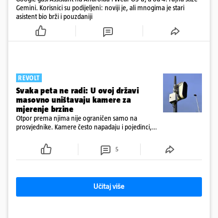
Gemini. Korisnici su podijeljeni: noviji je, ali mnogima je stari
asistent bio brži i pouzdaniji
REVOLT
Svaka peta ne radi: U ovoj državi
masovno uništavaju kamere za
mjerenje brzine
Otpor prema njima nije ograničen samo na
prosvjednike. Kamere često napadaju i pojedinci,
ponekad iz vrlo osobnih razloga.
5
Učitaj više