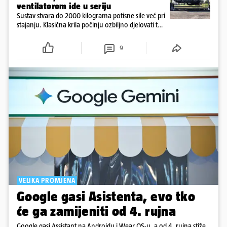
ventilatorom ide u seriju
Sustav stvara do 2000 kilograma potisne sile već pri
stajanju. Klasična krila počinju ozbiljno djelovati tek
pri većim brzinama, dok Spéirling raspolaže
golemim prianjanjem već pri ulasku u najsporiji
9
zavoj
VELIKA PROMJENA
Google gasi Asistenta, evo tko
će ga zamijeniti od 4. rujna
Google gasi Assistant na Androidu i Wear OS-u, a od 4. rujna stiže