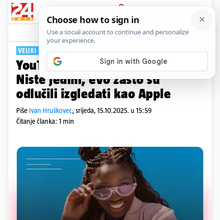
PRIJAVA
Tech
Komentari
0
VELIKI REDIZAJN
YouTube vam izgleda čudno?
Niste jedini, evo zašto su
odlučili izgledati kao Apple
Piše
Ivan Hruškovec
,
srijeda, 15.10.2025. u 15:59
Čitanje članka: 1 min