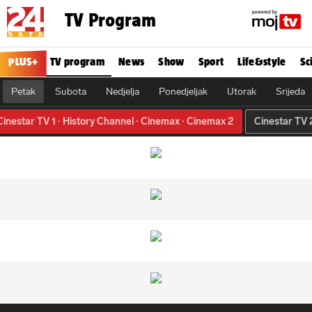
TV Program
PLUS+
TV program
News
Show
Sport
Life&style
Sc
Petak
Subota
Nedjelja
Ponedjeljak
Utorak
Srijeda
Cinestar TV 1
History Channel
Cinemax
Cinemax 2
Cinestar TV 