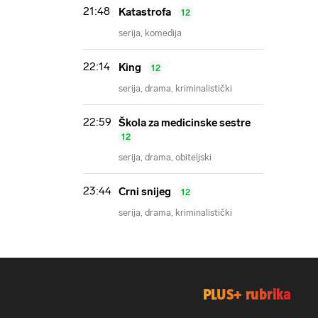
21:48
Katastrofa
12
serija
komedija
22:14
King
12
serija
drama
kriminalistički
22:59
Škola za medicinske sestre
12
serija
drama
obiteljski
23:44
Crni snijeg
12
serija
drama
kriminalistički
PLUS+ rubrika