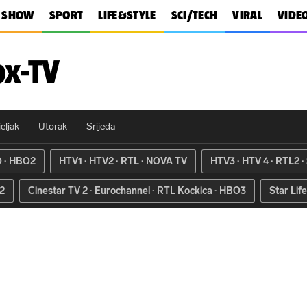
SHOW
SPORT
LIFE&STYLE
SCI/TECH
VIRAL
VIDE
ox-TV
eljak
Utorak
Srijeda
O
HBO2
HTV1
HTV2
RTL
NOVA TV
HTV3
HTV 4
RTL2
2
Cinestar TV 2
Eurochannel
RTL Kockica
HBO3
Star Life