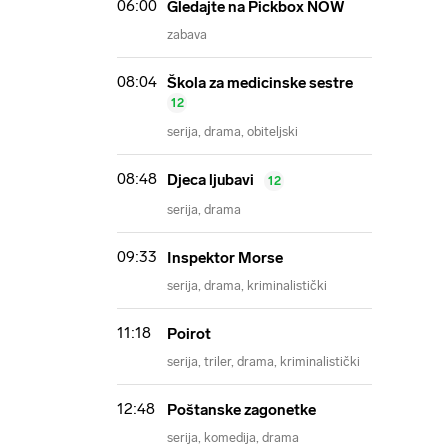
06:00
Gledajte na Pickbox NOW
zabava
08:04
Škola za medicinske sestre
12
serija
drama
obiteljski
08:48
Djeca ljubavi
12
serija
drama
09:33
Inspektor Morse
serija
drama
kriminalistički
11:18
Poirot
serija
triler
drama
kriminalistički
12:48
Poštanske zagonetke
serija
komedija
drama