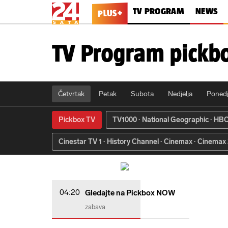
TV PROGRAM
NEWS
PLUS+
TV Program pickb
Četvrtak
Petak
Subota
Nedjelja
Ponedj
Pickbox TV
TV1000
National Geographic
HB
Cinestar TV 1
History Channel
Cinemax
Cinemax 
04:20
Gledajte na Pickbox NOW
zabava