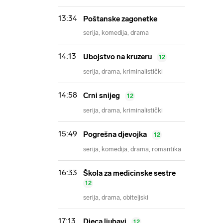
13:34
Poštanske zagonetke
serija
komedija
drama
14:13
Ubojstvo na kruzeru
12
serija
drama
kriminalistički
14:58
Crni snijeg
12
serija
drama
kriminalistički
15:49
Pogrešna djevojka
12
serija
komedija
drama
romantika
16:33
Škola za medicinske sestre
12
serija
drama
obiteljski
17:13
Djeca ljubavi
12