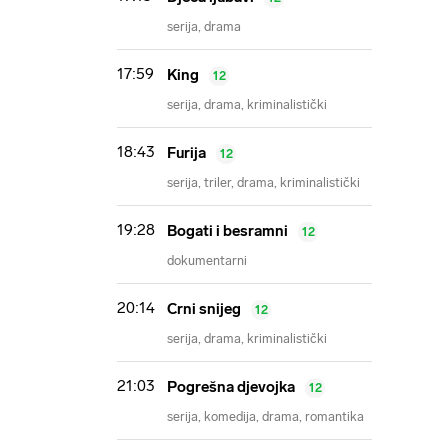
serija
drama
17:59
King
12
serija
drama
kriminalistički
18:43
Furija
12
serija
triler
drama
kriminalistički
19:28
Bogati i besramni
12
dokumentarni
20:14
Crni snijeg
12
serija
drama
kriminalistički
21:03
Pogrešna djevojka
12
serija
komedija
drama
romantika