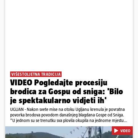
VIŠESTOLJETNA TRADICIJA
VIDEO Pogledajte procesiju
brodica za Gospu od sniga: 'Bilo
je spektakularno vidjeti ih'
UGLJAN - Nakon svete mise na otoku Ugljanu krenula je povratna
povorka brodova povodom današnjeg blagdana Gospe od Sniga.
"U jednom su se trenutku sva plovila okupila na jednome mjestu
te sinkronizirano kružila sljedećih deset minuta, što je izgledalo
VIDEO
spektakularno", kazala nam je čitateljica koja je snimila povorku.
Posebno atraktivan prizor bio je, kako je rekla, kada su se pojedini