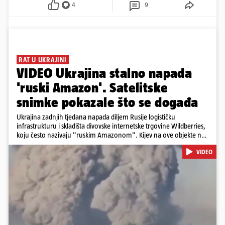
4
9
RAT U UKRAJINI
VIDEO Ukrajina stalno napada
'ruski Amazon'. Satelitske
snimke pokazale što se događa
Ukrajina zadnjih tjedana napada diljem Rusije logističku
infrastrukturu i skladišta divovske internetske trgovine Wildberries,
koju često nazivaju "ruskim Amazonom". Kijev na ove objekte ne
gleda samo kao na obična trgovačka skladišta, već tvrdi da ih ruske
VIDEO
snage koriste i za vojne potrebe, odnosno za skladištenje i
distribuciju dijelova za dronove i druge opreme koja se koristi u
ratu. S druge strane, napadi služe i kao izravan odgovor na ruska
bombardiranja ukrajinske poštanske i logističke infrastrukture te
kao način da se ekonomske posljedice rata prenesu dublje na ruski
teritorij i približe običnim građanima.
Pokretanje videa...