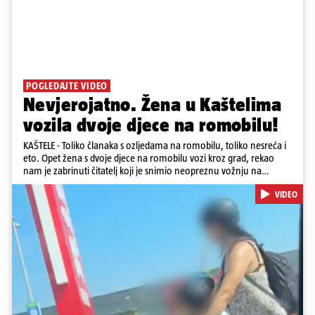
POGLEDAJTE VIDEO
Nevjerojatno. Žena u Kaštelima
vozila dvoje djece na romobilu!
KAŠTELE - Toliko članaka s ozljedama na romobilu, toliko nesreća i
eto. Opet žena s dvoje djece na romobilu vozi kroz grad, rekao
nam je zabrinuti čitatelj koji je snimio neopreznu vožnju na
romobilu u četvrtak prijepodne kroz Kaštele. Podsjetimo, mjesec i
VIDEO
pol od smrti dječaka (14) u Metkoviću, pad s električnog romobila
odnio je još jedan mladi život. Unatoč naporima liječnika KBC-a
Zagreb, u ponedjeljak maloljetnik je podlegao ozljedama
zadobivenima u padu s romobila.
Pokretanje videa...