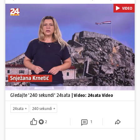
Krnetić: Hrvatska je obilježila 31. obljetnicu Oluje, a pažnju je
VIDEO
privuklo ignoriranje predsjednika Zorana Milanovića i premijera
Andreja Plenkovića u Kninu. Donosimo i detalje o većim
braniteljskim mirovinama, apelu obitelji Hrvata u komi u Irskoj,
upozorenjima nakon nove tragedije na električnom romobilu te
smanjenju proizvodnje u nuklearnoj elektrani Krško.
Pokretanje videa...
Gledajte '240 sekundi' 24sata
| Video: 24sata Video
24sata
240 sekundi
2
1