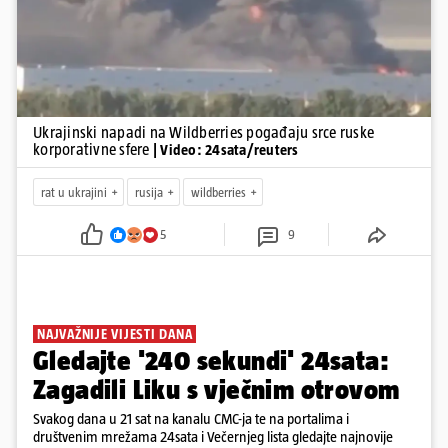
Ukrajinski napadi na Wildberries pogađaju srce ruske
korporativne sfere
| Video: 24sata/reuters
rat u ukrajini
rusija
wildberries
5
9
NAJVAŽNIJE VIJESTI DANA
Gledajte '240 sekundi' 24sata:
Zagadili Liku s vječnim otrovom
Svakog dana u 21 sat na kanalu CMC-ja te na portalima i
društvenim mrežama 24sata i Večernjeg lista gledajte najnovije