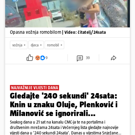
Opasna vožnja romobilom
| Video: čitatelj/24sata
vožnja
djeca
romobil
9
39
NAJVAŽNIJE VIJESTI DANA
Gledajte '240 sekundi' 24sata:
Knin u znaku Oluje, Plenković i
Milanović se ignorirali...
Svakog dana u 21 sat na kanalu CMC-ja te na portalima i
društvenim mrežama 24sata i Večernjeg lista gledajte najnovije
vijesti dana u '240 sekundi 24sata'. Danas u vijestima Snježane