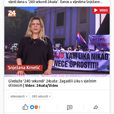
vijesti dana u '240 sekundi 24sata'. Danas u vijestima Snježane
Krnetić: Lika teško zagađena s 37.000 tona opasnog otpada, Troje
VIDEO
poginulih u nesreći u Zagrebu, Uhićen načelnik Svetog Ivana
Žabna, Borba za život Denisa Vejzovića, Krajaču režu ovlasti: Slijedi
otkaz...
Pokretanje videa...
Gledajte '240 sekundi' 24sata: Zagadili Liku s vječnim
otrovom
| Video: 24sata/Video
videovijesti
240 sekundi
2