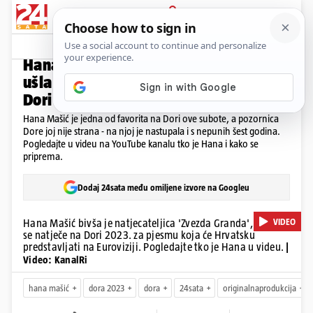
PRIJAVA
Video
Komentari
9
24 PITANJA
Hana Mašić je u 'Zvezdama Granda'
ušla u finale, može li pobijediti na
Dori 2023?
Hana Mašić je jedna od favorita na Dori ove subote, a pozornica
Dore joj nije strana - na njoj je nastupala i s nepunih šest godina.
Pogledajte u videu na YouTube kanalu tko je Hana i kako se
priprema.
Dodaj 24sata među omiljene izvore na Googleu
VIDEO
Hana Mašić bivša je natjecateljica 'Zvezda Granda', a sada
se natječe na Dori 2023. za pjesmu koja će Hrvatsku
predstavljati na Euroviziji. Pogledajte tko je Hana u videu.
|
Video: KanalRi
hana mašić
dora 2023
dora
24sata
originalnaprodukcija