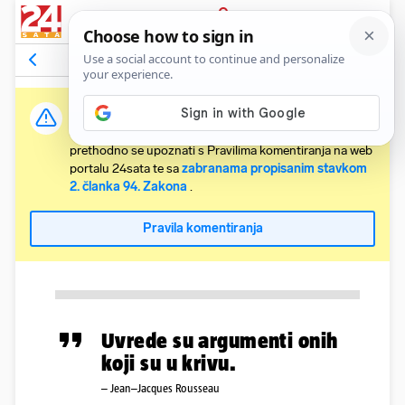
PRIJAVA
Komentari
Relevantni
Važna obavijest:
Svaki korisnik koji želi komentirati članke obvezan je
prethodno se upoznati s Pravilima komentiranja na web
portalu 24sata te sa
zabranama propisanim stavkom
2. članka 94. Zakona
.
Pravila komentiranja
Uvrede su argumenti onih
koji su u krivu.
– Jean–Jacques Rousseau