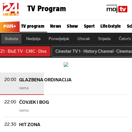
TV Program
PLUS+
TV program
News
Show
Sport
Life&style
Sc
Subota
Nedjelja
Ponedjeljak
Utorak
Srijeda
Četvrt
Z1
BluE TV
CMC
Diva
Cinestar TV 1
History Channel
Cinema
20:00
GLAZBENA ORDINACIJA
nema
22:00
ČOVJEK I BOG
nema
22:30
HIT ZONA