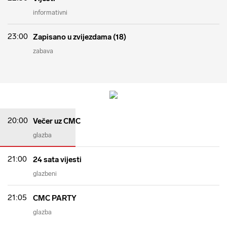
informativni
23:00
Zapisano u zvijezdama (18)
zabava
20:00
Večer uz CMC
glazba
21:00
24 sata vijesti
glazbeni
21:05
CMC PARTY
glazba