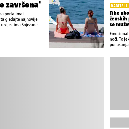
je završena'
RADITE LI 
Tihe ubo
na portalima i
ženskih
ta gledajte najnovije
se muže
 u vijestima Snježane
distanci
125 milijuna eura mogla bi
Emocionaln
eku pretukli nogometnog
noći. To j
mirovine za 200 tisuća
ponašanja 
grade zid 