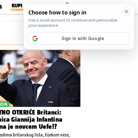
S
PRIJAVA
NDAL
NO OTKRIĆE Britanci:
ica Giannija Infantina
ena je novcem Uefe!?
dima britanskog lista, tijekom veze,