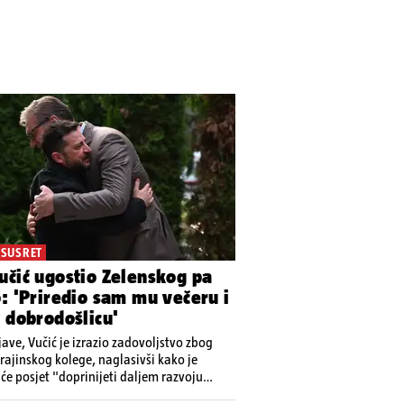
 SUSRET
učić ugostio Zelenskog pa
: 'Priredio sam mu večeru i
 dobrodošlicu'
ave, Vučić je izrazio zadovoljstvo zbog
rajinskog kolege, naglasivši kako je
će posjet "doprinijeti daljem razvoju
ije i Ukrajine"