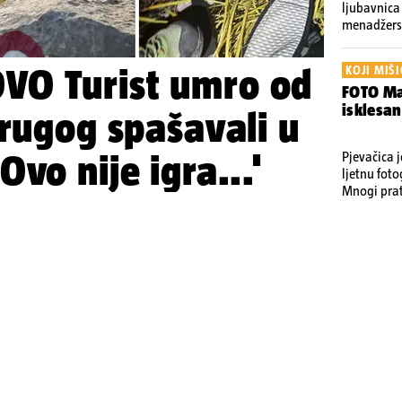
ljubavnica
menadžersk
švicarskih
VO Turist umro od
KOJI MIŠI
FOTO Ma
isklesan
drugog spašavali u
vo nije igra...'
Pjevačica 
ljetnu foto
Mnogi prati