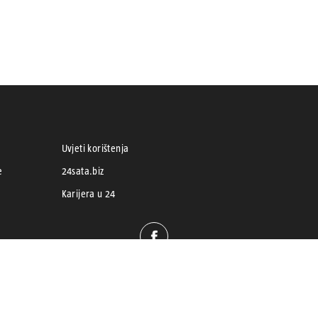
Uvjeti korištenja
e
24sata.biz
Karijera u 24