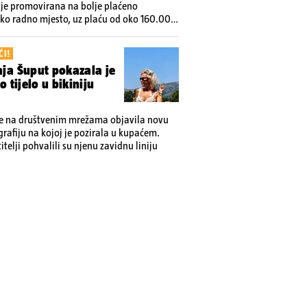
 je promovirana na bolje plaćeno
o radno mjesto, uz plaću od oko 160.000
 franaka
ĆI!
ja Šuput pokazala je
o tijelo u bikiniju
je na društvenim mrežama objavila novu
grafiju na kojoj je pozirala u kupaćem.
telji pohvalili su njenu zavidnu liniju