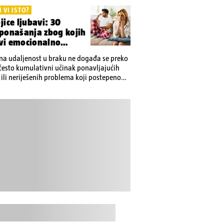
I VI ISTO?
jice ljubavi: 30
 ponašanja zbog kojih
vi emocionalno
raju
a udaljenost u braku ne događa se preko
e često kumulativni učinak ponavljajućih
ili neriješenih problema koji postepeno
između partnera