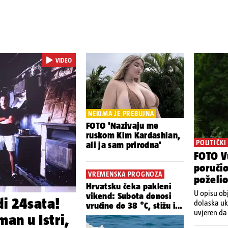
VIDEO
NEKIMA JE PREBUJNA
FOTO 'Nazivaju me
ruskom Kim Kardashian,
POLITIČKI
ali ja sam prirodna'
FOTO V
poručio
VREMENSKA PROGNOZA
poželio
Hrvatsku čeka pakleni
U opisu obj
vikend: Subota donosi
di 24sata!
dolaska uk
vrućine do 38 °C, stižu i
uvjeren da 
grmljavinski pljuskovi
man u Istri,
odnosa Srb