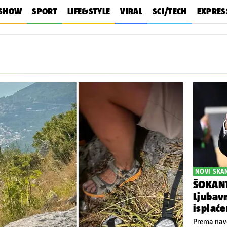
SHOW
SPORT
LIFE&STYLE
VIRAL
SCI/TECH
EXPRES
NOVI SKA
ŠOKANT
Ljubavn
isplać
Prema navo