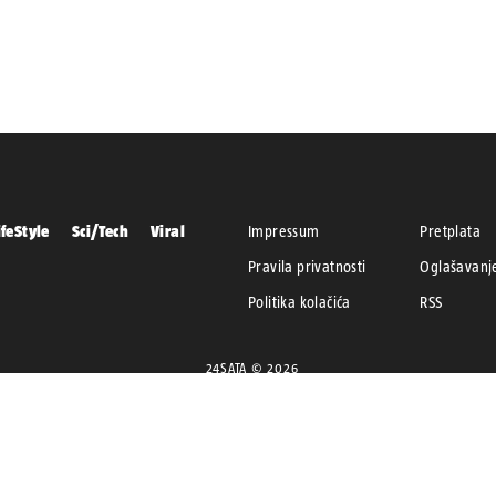
ifeStyle
Sci/Tech
Viral
Impressum
Pretplata
Pravila privatnosti
Oglašavanj
Politika kolačića
RSS
24SATA © 2026