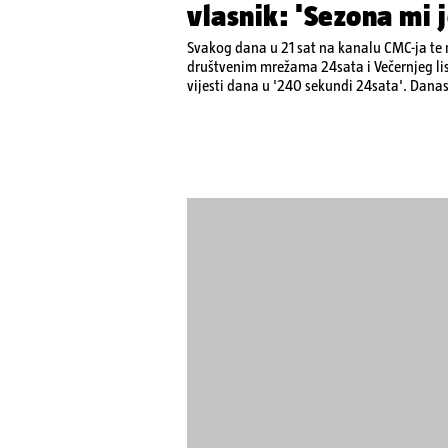
vlasnik: 'Sezona mi 
Svakog dana u 21 sat na kanalu CMC-ja te 
društvenim mrežama 24sata i Večernjeg lis
vijesti dana u '240 sekundi 24sata'. Danas
Krnetić: Turisti uništili apartman u Istri, 
stajati sanacija otpada u Gospiću, u Osij
suca, od utorka nove cijene goriva, rastu 
branitelja...