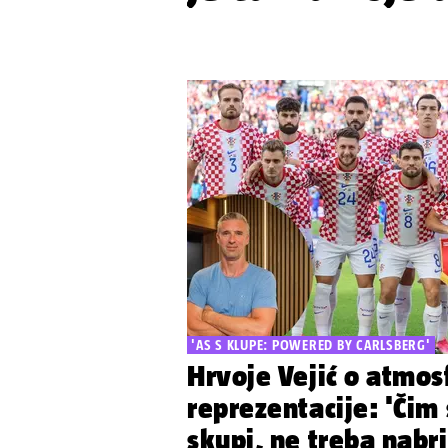
'AS S KLUPE: POWERED BY CARLSBERG'
Hrvoje Vejić o atmos
reprezentacije: 'Čim
skupi, ne treba nabri