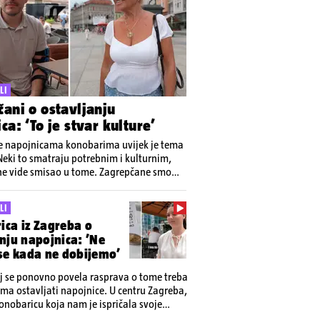
LI
ani o ostavljanju
ca: ‘To je stvar kulture’
e napojnicama konobarima uvijek je tema
Neki to smatraju potrebnim i kulturnim,
ne vide smisao u tome. Zagrepčane smo
 je njihovo mišljenje o ostavljanju
LI
ica iz Zagreba o
nju napojnica: ’Ne
 se kada ne dobijemo’
j se ponovno povela rasprava o tome treba
ima ostavljati napojnice. U centru Zagreba,
konobaricu koja nam je ispričala svoje
 tome. Što vi mislite, treba li ostavljati