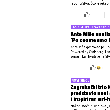
favoriti SP-a. Što je reka
kanalu 24sata
'AS S KLUPE: POWERED B
Ante Miše analiz
'Po ovome smo is
Ante Miše gostovao je u p
Powered by Carlsberg' i a
suparnika Hrvatske na SP-u
na YouTube kanalu 24sat
2
NOVI SINGL
Zagrebački trio 
predstavio novi 
i inspiriran art-
filmovima
Nakon moćnih singlova „Ka