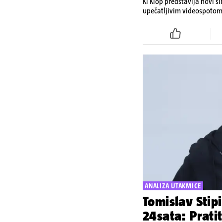
Ki Klop predstavlja novi 
upečatljivim videospoto
atmosferičan i vizualno s
inspiriran estetikom art-h
iz studija A24 donosi jedi
koji dodatno produbljuje
ANALIZA UTAKMICE
Tomislav Stipi
24sata: Pratit