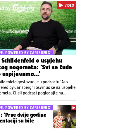
?
VIDEO
UPE: POWERED BY CARLSBERG'
 Schildenfeld o uspjehu
kog nogometa: 'Svi se čude
 uspijevamo...'
ildenfeld gostovao je u podcastu 'As s
ered by Carlsberg' i osvrnuo se na uspjehe
meta. Cijeli podcast pogledajte na
analu 24sata
UPE: POWERED BY CARLSBERG'
: 'Prve dvije godine
entaciji su bile
'