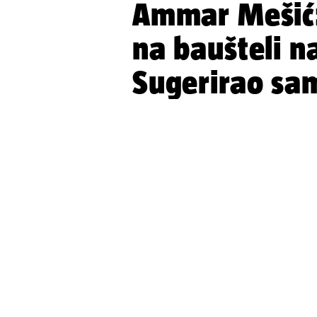
Ammar Mešić:
na baušteli n
Sugerirao sam