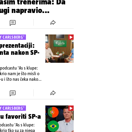
našim trenerima: Da
ugi napravio...
Y CARLSBERG'
prezentaciji:
onta nakon SP-
 podcastu 'As s klupe:
rio nam je što misli o
-u i što nas čeka nakon.
uTube kanalu 24sata
Y CARLSBERG'
u favoriti SP-a
odcastu 'As s klupe:
krio tko su za njega