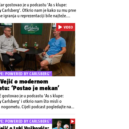
čar gostovao je u podcastu 'As s klupe:
 Carlsberg'. Otkrio nam je kako su mu prve
e igranja u reprezentaciji bile najteže.
cast pogledajte na YT kanalu 24staa
VIDEO
UPE: POWERED BY CARLSBERG'
 Vejić o modernom
tu: ‘Postao je mekan’
ć gostovao je u podcastu 'As s klupe:
 Carlsberg' i otkrio nam što misli o
ogometu. Cijeli podcast pogledajte na
analu 24sata
UPE: POWERED BY CARLSBERG'
ejić o Luki Vuškoviću: