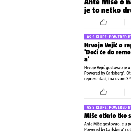
Ante Miše o 
je to netko dr
'AS S KLUPE: POWERED B
Hrvoje Vejić o re
'Doći će do rem
a'
Hrvoje Vejić gostovao je u
Powered by Carlsberg'. Otk
reprezentaciji na ovom SP
Podcast pogledajte na Yo
'AS S KLUPE: POWERED B
Miše otkrio tko s
Ante Miše gostovao je u p
Powered by Carlsberg' i ot