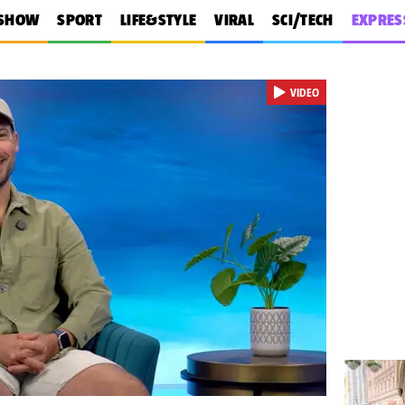
SHOW
SPORT
LIFE&STYLE
VIRAL
SCI/TECH
EXPRES
VIDEO