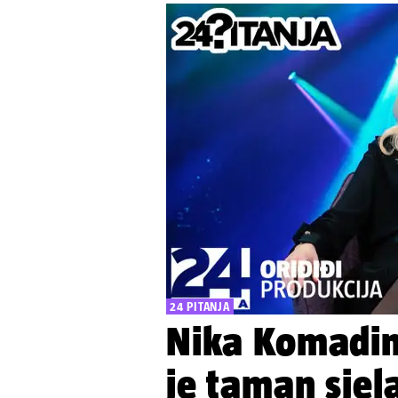
24 PITANJA
Nika Komadin
je taman sjel