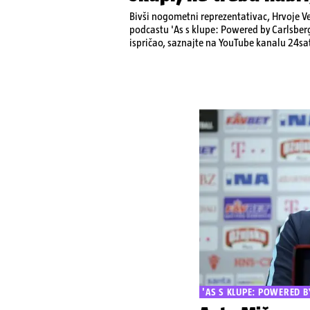
Bivši nogometni reprezentativac, Hrvoje Ve
podcastu 'As s klupe: Powered by Carlsberg
ispričao, saznajte na YouTube kanalu 24sa
'AS S KLUPE: POWERED B