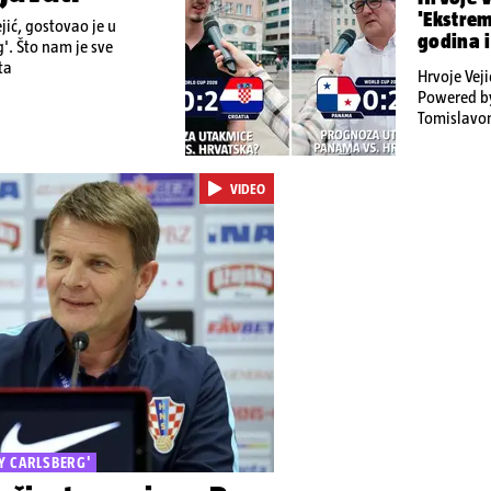
'Ekstrem
jić, gostovao je u
godina 
'. Što nam je sve
nivou'
ta
Hrvoje Veji
Powered by
Tomislavom
Vuškoviću.
24sata
VIDEO
Y CARLSBERG'