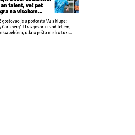
an talent, već pet
igra na visokom
ć gostovao je u podcastu 'As s klupe:
 Carlsberg'. U razgovoru s voditeljem,
 Gabelićem, otkrio je što misli o Luki
 Cijeli podcast pogledajte na YT kanalu