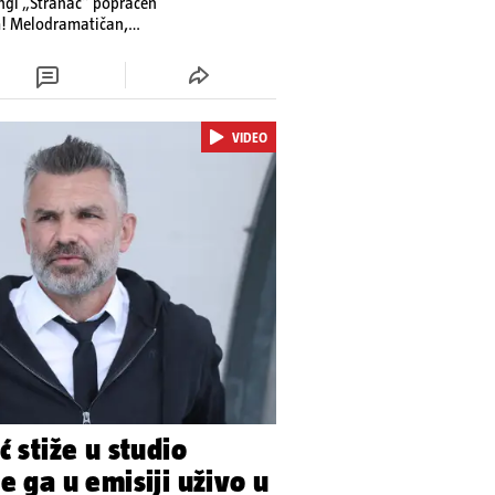
singl „Stranac“ popraćen
m! Melodramatičan,
ugestivan, spot
oror filmova proizašlih
nstven umjetnički izričaj
 emotivnu snagu pjesme
VIDEO
ć stiže u studio
e ga u emisiji uživo u