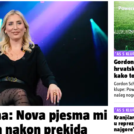
napojnice
'AS S KL
Gordon
hrvats
kako to
Gordon Sch
klupe: Pow
našeg nogo
YouTube k
a: Nova pjesma mi
'AS S KL
Kranjčar
u reprez
a nakon prekida
najgore