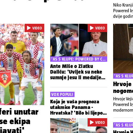
Niko Kranj
Powered by
dvije godin
Cijeli pod
VIDEO
VIDEO
'AS S KLUPE: POWERED BY CA
RLSBERG'
Ante Miše o Zlatku
Daliću: 'Uvijek su neke
'AS S KL
sumnje jesu li medalje
njegova zasluga'
Hrvoje
nogome
VOX POPULI
Hrvoje Veji
Koja je vaša prognoza
Powered by
utakmice Panama -
feri unutar
modernom n
Hrvatska? 'Bilo bi lijepo
YouTube k
da Modrić zabije gol'
 se ekipa
VIDEO
'AS S KL
javati'
Hrvoje V