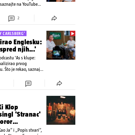
o, saznajte na YouTube
2
Y CARLSBERG'
irao Englesku:
pred njih...'
odcastu 'As s klupe:
nalizirao prvog
. Što je rekao, saznajte
a
Ki Klop
singl 'Stranac'
horor
o Ja“ i „Popis stvari“,