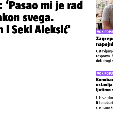
 ‘Pasao mi je rad
akon svega.
 i Seki Aleksić'
VOX POPU
Zagrepč
napojni
Ostavljanj
rasprava. 
dok drugi 
pitali koje
napojnica
VOX POPU
Konobar
ostavlja
ljutimo
U Hrvatsko
li konobar
sreli smo 
mišljenje o