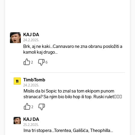
KAJ DA
24.2.2025.
Brk, aj ne kaki...Cannavaro ne zna obranu posložiti a
kamoli kaj drugo...
2
6
TimbTomb
Ti
24.2.2025.
Mislis da bi Sopic to znal sa tom ekipom punom
stranaca? Sa njim bio bilo hop ili top. Ruski rulet🤷🏻‍♂️
2
KAJ DA
25.2.2025.
Ima tri stopera...Torentea, Gališića, Theophilla...