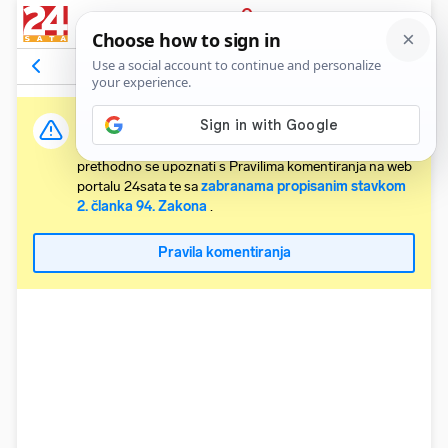
PRIJAVA
Odgovori na komentar
Vidi članak
Važna obavijest:
Svaki korisnik koji želi komentirati članke obvezan je
prethodno se upoznati s Pravilima komentiranja na web
portalu 24sata te sa
zabranama propisanim stavkom
2. članka 94. Zakona
.
Pravila komentiranja