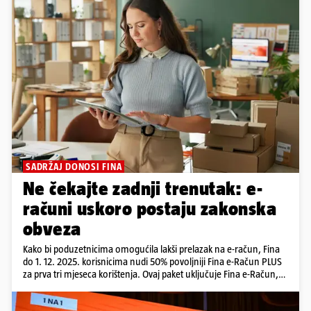
SADRŽAJ DONOSI FINA
Ne čekajte zadnji trenutak: e-
računi uskoro postaju zakonska
obveza
Kako bi poduzetnicima omogućila lakši prelazak na e-račun, Fina
do 1. 12. 2025. korisnicima nudi 50% povoljniji Fina e-Račun PLUS
za prva tri mjeseca korištenja. Ovaj paket uključuje Fina e-Račun,
Fina e-Arhiv i Fina Faktoring platformu