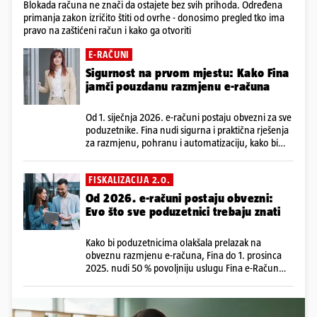
Blokada računa ne znači da ostajete bez svih prihoda. Određena
primanja zakon izričito štiti od ovrhe - donosimo pregled tko ima
pravo na zaštićeni račun i kako ga otvoriti
E-RAČUNI
Sigurnost na prvom mjestu: Kako Fina
jamči pouzdanu razmjenu e-računa
Od 1. siječnja 2026. e-računi postaju obvezni za sve
poduzetnike. Fina nudi sigurna i praktična rješenja
za razmjenu, pohranu i automatizaciju, kako bi
prelazak na elektroničko poslovanje prošao bez
stresa
FISKALIZACIJA 2.0.
Od 2026. e-računi postaju obvezni:
Evo što sve poduzetnici trebaju znati
Kako bi poduzetnicima olakšala prelazak na
obveznu razmjenu e-računa, Fina do 1. prosinca
2025. nudi 50 % povoljniju uslugu Fina e-Račun
PLUS za prva tri mjeseca korištenja. Paket
obuhvaća Fina e-Račun, Fina e-Arhiv i Fina
Faktoring platformu