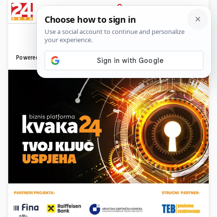
News
Show
Sport
Life&style
Video
Express
PRIJAVA
Powered by: