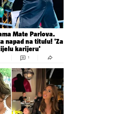
pama Mate Parlova.
a napad na titulu! 'Za
ijelu karijeru'
1