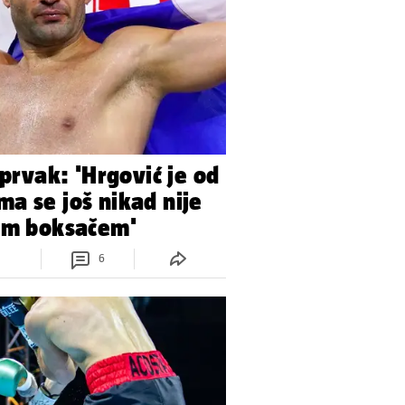
 prvak: 'Hrgović je od
a se još nikad nije
vim boksačem'
6