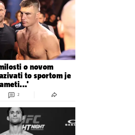
 milosti o novom
zivati to sportom je
ameti...'
2