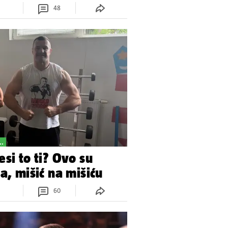
48
..
si to ti? Ovo su
a, mišić na mišiću
60