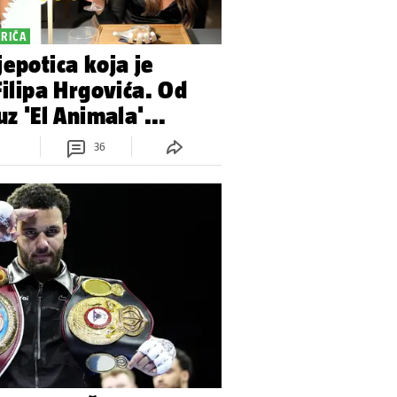
PRIČA
jepotica koja je
Filipa Hrgovića. Od
uz 'El Animala'...
36