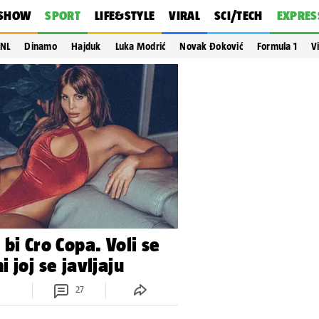
SHOW
SPORT
LIFE&STYLE
VIRAL
SCI/TECH
EXPRES
NL
Dinamo
Hajduk
Luka Modrić
Novak Đoković
Formula 1
V
bi Cro Copa. Voli se
 joj se javljaju
27