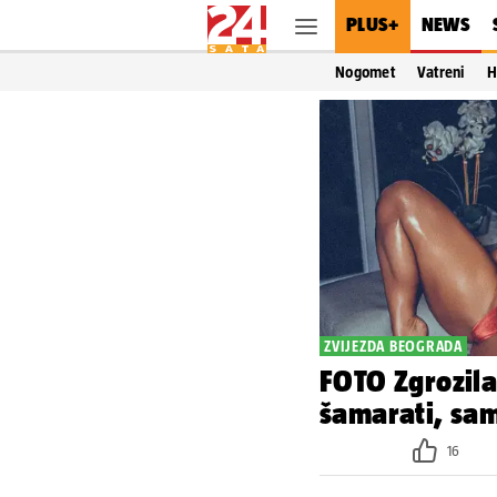
PLUS+
NEWS
Nogomet
Vatreni
H
ZVIJEZDA BEOGRADA
FOTO Zgrozila 
šamarati, sami
16