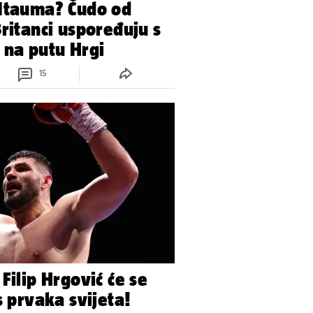
 Itauma? Čudo od
Britanci uspoređuju s
 na putu Hrgi
15
Filip Hrgović će se
s prvaka svijeta!