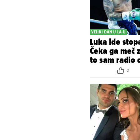
VELIKI DAN U LA-U
Luka ide sto
Čeka ga meč z
to sam radio c
2