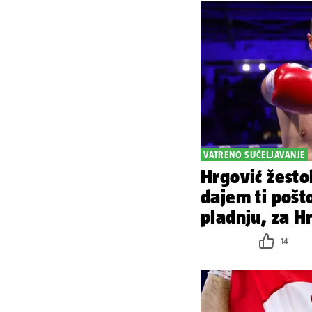
VATRENO SUČELJAVANJE
Hrgović žesto
dajem ti pošt
pladnju, za Hr
14