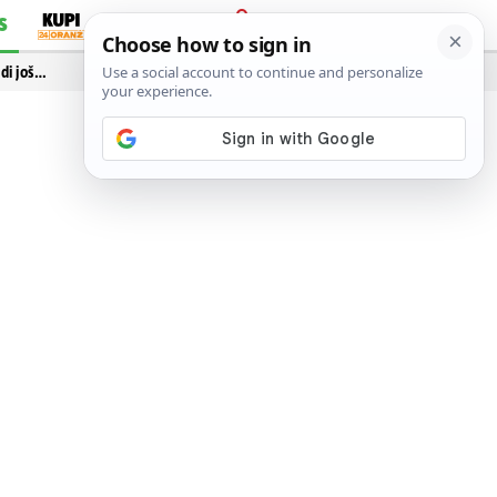
S
PRIJAVA
idi još…