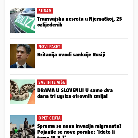
SUDAR
Tramvajska nesreća u Njemačkoj, 25
ozlijeđenih
NOVI PAKET
Britanija uvodi sankcije Rusiji
SVE IH JE VIŠE
DRAMA U SLOVENIJI U samo dva
dana tri ugriza otrovnih zmija!
OPET CEUTA
Sprema se nova invazija migranata?
Pojavile se nove poruke: 'Idete li
tamo 15.8.?'