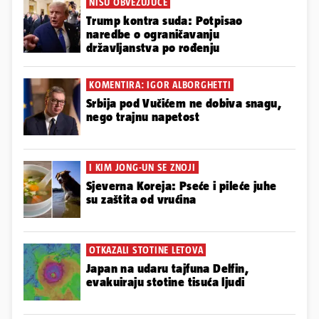
NISU OBVEZUJUĆE
Trump kontra suda: Potpisao
naredbe o ograničavanju
državljanstva po rođenju
KOMENTIRA: IGOR ALBORGHETTI
Srbija pod Vučićem ne dobiva snagu,
nego trajnu napetost
I KIM JONG-UN SE ZNOJI
Sjeverna Koreja: Pseće i pileće juhe
su zaštita od vrućina
OTKAZALI STOTINE LETOVA
Japan na udaru tajfuna Delfin,
evakuiraju stotine tisuća ljudi