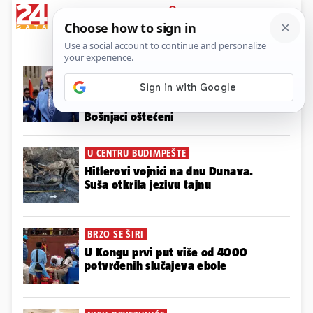
News
Show
Sport
Life&style
Video
Express
PRIJAVA
BURE BARUTA
Konaković kaže da u BiH svi narodi
moraju biti ravnopravni i da su
Bošnjaci oštećeni
U CENTRU BUDIMPEŠTE
Hitlerovi vojnici na dnu Dunava.
Suša otkrila jezivu tajnu
BRZO SE ŠIRI
U Kongu prvi put više od 4000
potvrđenih slučajeva ebole