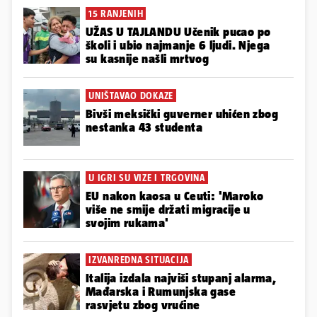
15 RANJENIH
UŽAS U TAJLANDU Učenik pucao po
školi i ubio najmanje 6 ljudi. Njega
su kasnije našli mrtvog
UNIŠTAVAO DOKAZE
Bivši meksički guverner uhićen zbog
nestanka 43 studenta
U IGRI SU VIZE I TRGOVINA
EU nakon kaosa u Ceuti: 'Maroko
više ne smije držati migracije u
svojim rukama'
IZVANREDNA SITUACIJA
Italija izdala najviši stupanj alarma,
Mađarska i Rumunjska gase
rasvjetu zbog vrućine