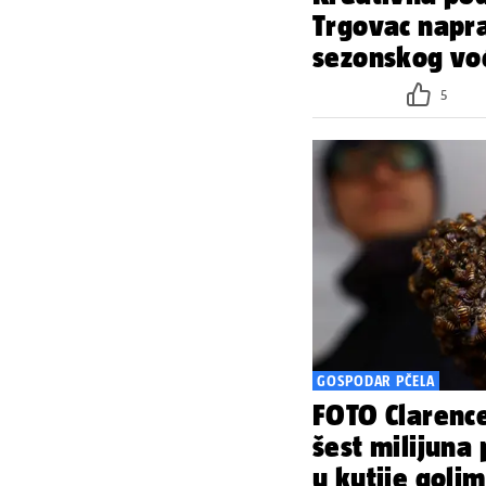
Trgovac napra
sezonskog voć
5
GOSPODAR PČELA
FOTO Clarence
šest milijuna 
u kutije goli