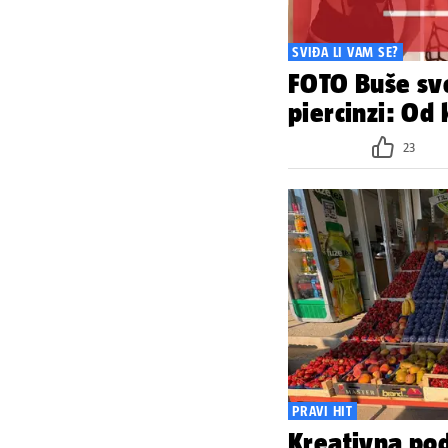
SVIĐA LI VAM SE?
FOTO Buše sve
piercinzi: Od
23
PRAVI HIT
Kreativna po