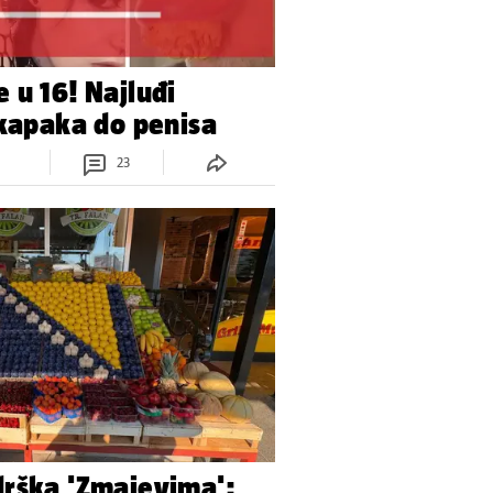
 u 16! Najluđi
 kapaka do penisa
23
drška 'Zmajevima':