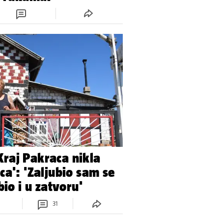
raj Pakraca nikla
ca': 'Zaljubio sam se
bio i u zatvoru'
31