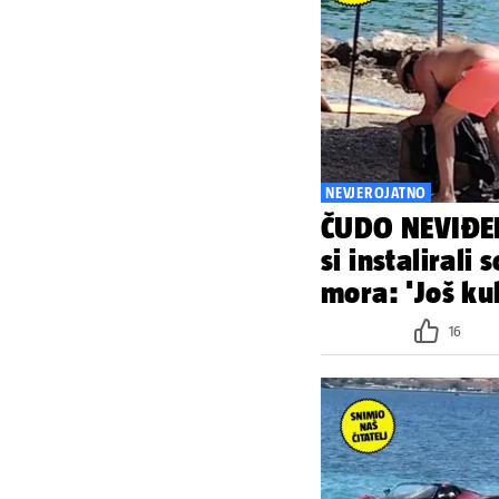
NEVJEROJATNO
ČUDO NEVIĐEN
si instalirali
mora: 'Još kuh
16