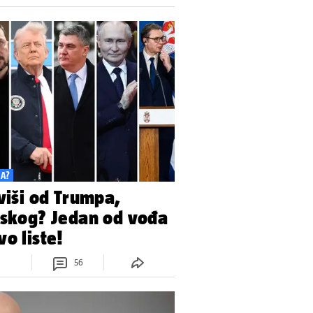
KA?
 viši od Trumpa,
nskog? Jedan od vođa
o liste!
56