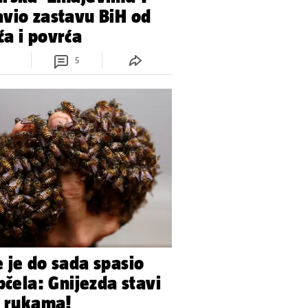
vio zastavu BiH od
a i povrća
5
 je do sada spasio
pčela: Gnijezda stavi
m rukama!