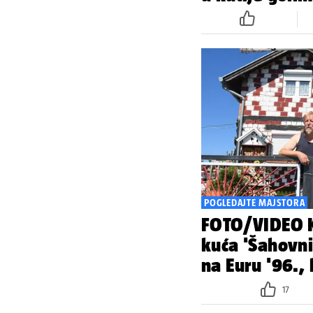
POGLEDAJTE MAJSTORA
FOTO/VIDEO K
kuća 'Šahovni
na Euru '96., 
17