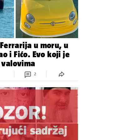
errarija u moru, u
o i Fićo. Evo koji je
a valovima
2