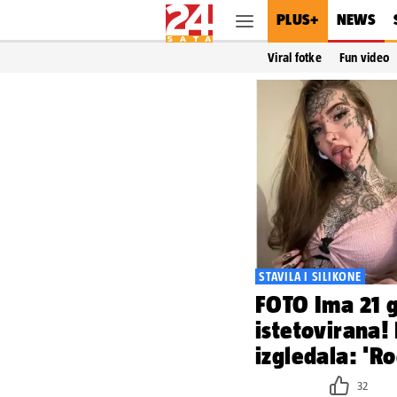
PLUS+
NEWS
Viral fotke
Fun video
STAVILA I SILIKONE
FOTO Ima 21 go
istetovirana! 
izgledala: 'Ro
32