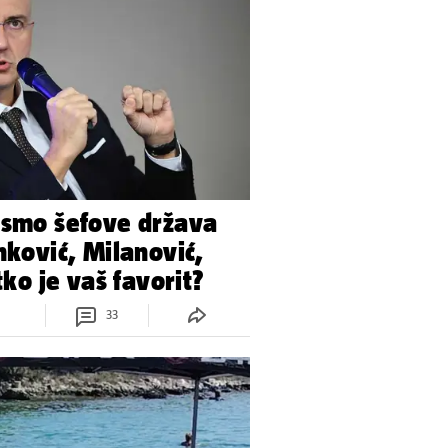
 smo šefove država
nković, Milanović,
 tko je vaš favorit?
33