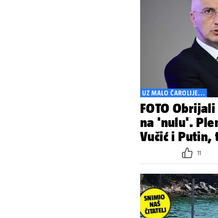
UZ MALO ČAROLIJE...
FOTO Obrijali
na 'nulu'. Ple
Vučić i Putin,
11