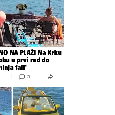
O NA PLAŽI Na Krku
 sobu u prvi red do
inja fali'
78