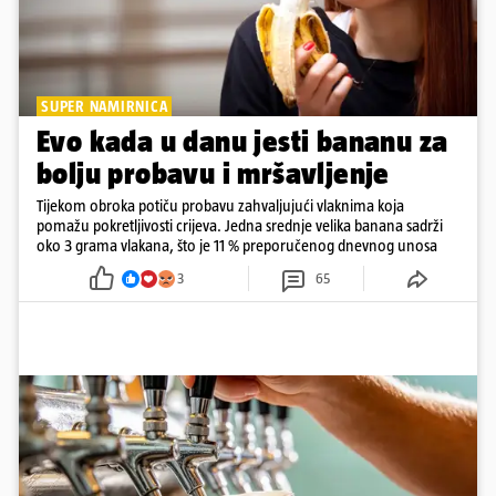
SUPER NAMIRNICA
Evo kada u danu jesti bananu za
bolju probavu i mršavljenje
Tijekom obroka potiču probavu zahvaljujući vlaknima koja
pomažu pokretljivosti crijeva. Jedna srednje velika banana sadrži
oko 3 grama vlakana, što je 11 % preporučenog dnevnog unosa
3
65