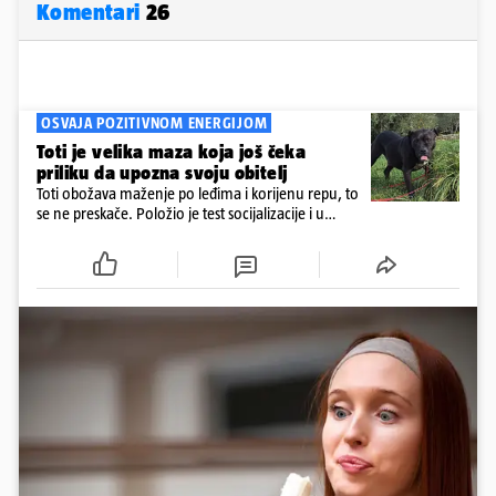
Komentari
26
OSVAJA POZITIVNOM ENERGIJOM
Toti je velika maza koja još čeka
priliku da upozna svoju obitelj
Toti obožava maženje po leđima i korijenu repu, to
se ne preskače. Položio je test socijalizacije i u
odnosu na druge pse je miran. Kastriran je i
cijepljen protiv virusnih zaraznih bolesti