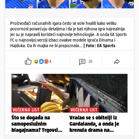
Proizvođači računalnih igara često se vole hvaliti kako veliku
pozornost posvećuju detaljima i da je baš njihova igra najrealnija
jer su je napravili koristeći najnovije tehnologije. A onda EA Sports
FC u najnovijoj verziji izbaci ovakve modele igrača Dinama i
Hajduka. Da ih majka ne bi prepoznala...
| Foto: EA Sports
8
26