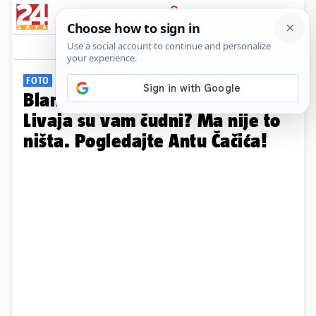
PRIJAVA
Galerija
Komentari
26
FOTO
Blamaže Fife i PES-a: Petković i
Livaja su vam čudni? Ma nije to
ništa. Pogledajte Antu Čačića!