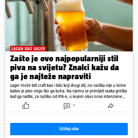
LAGAN KAO LAGER
Zašto je ovo najpopularniji stil
piva na svijetu? Znalci kažu da
ga je najteže napraviti
Lager može biti craft kao i bilo koji drugi stil, no razlika nije u tome
kakvo je pivo nego tko ga kuha. Na njemu se primijeti svaka greška
kad ga radite, za razliku od IPA-e, u kojem okus nose intenzivne
arome
7
Učitaj više