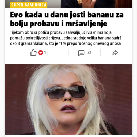
SUPER NAMIRNICA
Evo kada u danu jesti bananu za
bolju probavu i mršavljenje
Tijekom obroka potiču probavu zahvaljujući vlaknima koja
pomažu pokretljivosti crijeva. Jedna srednje velika banana sadrži
oko 3 grama vlakana, što je 11 % preporučenog dnevnog unosa
1
52