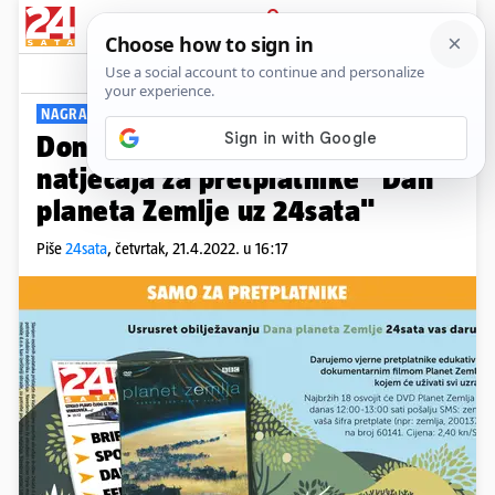
PRIJAVA
Viral
Komentari
0
NAGRADNI NATJEČAJ
Donosimo pravila nagradnog
natječaja za pretplatnike "Dan
planeta Zemlje uz 24sata"
Piše
24sata
,
četvrtak, 21.4.2022. u 16:17