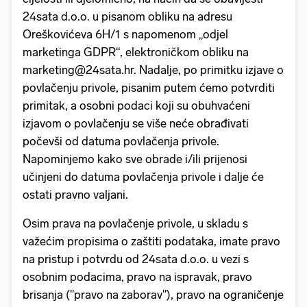
24sata d.o.o. u pisanom obliku na adresu
Oreškovićeva 6H/1 s napomenom „odjel
marketinga GDPR“, elektroničkom obliku na
marketing@24sata.hr. Nadalje, po primitku izjave o
povlačenju privole, pisanim putem ćemo potvrditi
primitak, a osobni podaci koji su obuhvaćeni
izjavom o povlačenju se više neće obrađivati
počevši od datuma povlačenja privole.
Napominjemo kako sve obrade i/ili prijenosi
učinjeni do datuma povlačenja privole i dalje će
ostati pravno valjani.
Osim prava na povlačenje privole, u skladu s
važećim propisima o zaštiti podataka, imate pravo
na pristup i potvrdu od 24sata d.o.o. u vezi s
osobnim podacima, pravo na ispravak, pravo
brisanja ("pravo na zaborav"), pravo na ograničenje