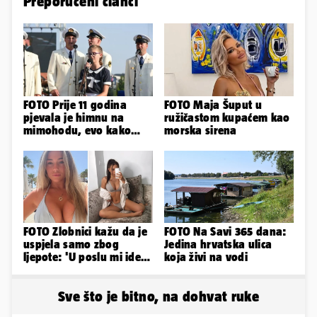
Preporučeni članci
FOTO Prije 11 godina
FOTO Maja Šuput u
pjevala je himnu na
ružičastom kupaćem kao
mimohodu, evo kako
morska sirena
danas izgleda Mia
Negovetić
FOTO Zlobnici kažu da je
FOTO Na Savi 365 dana:
uspjela samo zbog
Jedina hrvatska ulica
ljepote: 'U poslu mi ide
koja živi na vodi
jer imam strategiju'
Sve što je bitno, na dohvat ruke