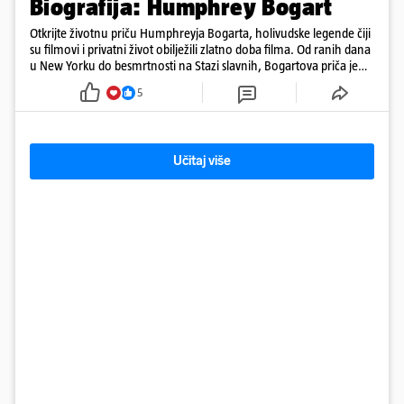
Biografija: Humphrey Bogart
Otkrijte životnu priču Humphreyja Bogarta, holivudske legende čiji
su filmovi i privatni život obilježili zlatno doba filma. Od ranih dana
u New Yorku do besmrtnosti na Stazi slavnih, Bogartova priča je
saga o borbi, ljubavi, buntovništvu i umjetnosti.
5
Učitaj više