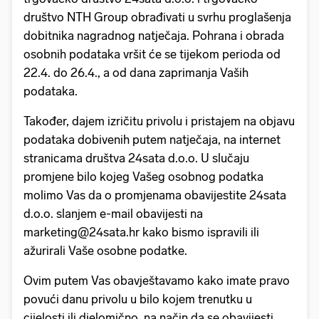
društvo NTH Group obrađivati u svrhu proglašenja
dobitnika nagradnog natječaja. Pohrana i obrada
osobnih podataka vršit će se tijekom perioda od
22.4. do 26.4., a od dana zaprimanja Vaših
podataka.
Također, dajem izričitu privolu i pristajem na objavu
podataka dobivenih putem natječaja, na internet
stranicama društva 24sata d.o.o. U slučaju
promjene bilo kojeg Vašeg osobnog podatka
molimo Vas da o promjenama obavijestite 24sata
d.o.o. slanjem e-mail obavijesti na
marketing@24sata.hr kako bismo ispravili ili
ažurirali Vaše osobne podatke.
Ovim putem Vas obavještavamo kako imate pravo
povući danu privolu u bilo kojem trenutku u
cijelosti ili djelomično, na način da se obavijesti