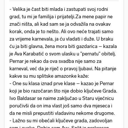
- Velika je čast biti mlada i zastupati svoj rodni
grad, tu mi je familija i prijatelji.Za mene papir ne
znači ništa, ali kad sam se ja odvažila na ovakav
korak, onda je to nešto. Ali ovo neće trajati samo
za vrijeme karnevala, ja ću vladati i duže. U braku
ću ja biti glavna, žena mora biti gazdarica – kazala
je Ava Karabatić o svom ulasku u "pernatu" obitelj.
Pernar je rekao da ova svadba nije samo za
karneval, već da je riječ o pravoj ljubavi. Na pitanje
kakve su mu splitske amazonke kaže:
- One su klasa iznad prve klase – kazao je Pernar
koji je bio razočaran što nije dobio ključeve Grada.
Ivo Baldasar se naime zaključao u Staru vijećnicu
poručivši da on ima vlast još samo dva mjeseca i
da ne misli prepustiti vladavinu nekome drugome.
- Lažno su mi obećali ključeve grada, zadovoljan
sam i ovako. Dobio sam Avu. Split je prekrasan,