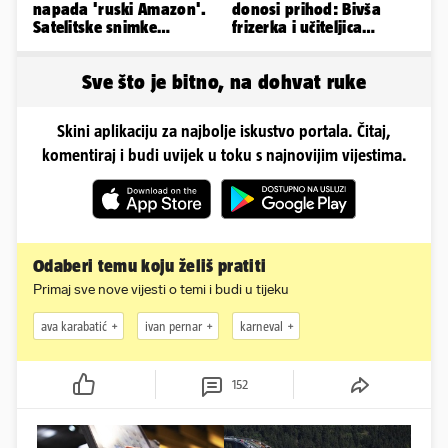
napada 'ruski Amazon'.
donosi prihod: Bivša
Satelitske snimke
frizerka i učiteljica
pokazale što se događa
oblinama je zapalila
Instagram
Sve što je bitno, na dohvat ruke
Skini aplikaciju za najbolje iskustvo portala. Čitaj,
komentiraj i budi uvijek u toku s najnovijim vijestima.
Odaberi temu koju želiš pratiti
Primaj sve nove vijesti o temi i budi u tijeku
ava karabatić
ivan pernar
karneval
152