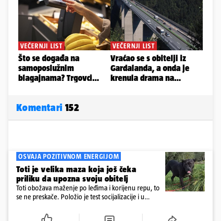
Komentari
152
OSVAJA POZITIVNOM ENERGIJOM
Toti je velika maza koja još čeka
priliku da upozna svoju obitelj
Toti obožava maženje po leđima i korijenu repu, to
se ne preskače. Položio je test socijalizacije i u
odnosu na druge pse je miran. Kastriran je i
cijepljen protiv virusnih zaraznih bolesti