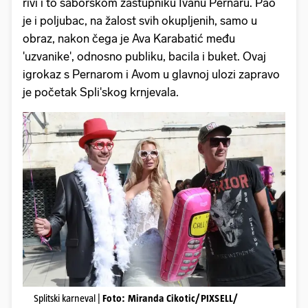
rivi i to saborskom zastupniku Ivanu Pernaru. Pao
je i poljubac, na žalost svih okupljenih, samo u
obraz, nakon čega je Ava Karabatić među
'uzvanike', odnosno publiku, bacila i buket. Ovaj
igrokaz s Pernarom i Avom u glavnoj ulozi zapravo
je početak Spli'skog krnjevala.
Splitski karneval |
Foto: Miranda Cikotic/PIXSELL/