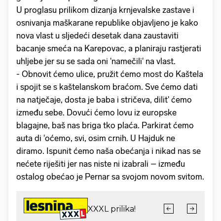
U proglasu prilikom dizanja krnjevalske zastave i
osnivanja maškarane republike objavljeno je kako
nova vlast u sljedeći desetak dana zaustaviti
bacanje smeća na Karepovac, a planiraju rastjerati
uhljebe jer su se sada oni 'namečili' na vlast.
- Obnovit ćemo ulice, pružit ćemo most do Kaštela
i spojit se s kaštelanskom braćom. Sve ćemo dati
na natječaje, dosta je baba i stričeva, dilit' ćemo
između sebe. Dovući ćemo lovu iz europske
blagajne, baš nas briga tko plaća. Parkirat ćemo
auta di 'oćemo, svi, osim crnih. U Hajduk ne
diramo. Ispunit ćemo naša obećanja i nikad nas se
nećete riješiti jer nas niste ni izabrali – između
ostalog obećao je Pernar sa svojom novom svitom.