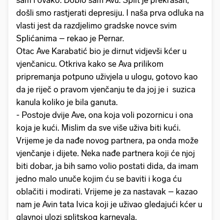
došli smo rastjerati depresiju. I naša prva odluka na
vlasti jest da razdjelimo gradske novce svim
Splićanima – rekao je Pernar.
Otac Ave Karabatić bio je dirnut vidjevši kćer u
vjenčanicu. Otkriva kako se Ava prilikom
pripremanja potpuno uživjela u ulogu, gotovo kao
da je riječ o pravom vjenčanju te da joj je i suzica
kanula koliko je bila ganuta.
- Postoje dvije Ave, ona koja voli pozornicu i ona
koja je kući. Mislim da sve više uživa biti kući.
Vrijeme je da nađe novog partnera, pa onda može
vjenčanje i dijete. Neka nađe partnera koji će njoj
biti dobar, ja bih samo volio postati dida, da imam
jedno malo unuče kojim ću se baviti i koga ću
oblačiti i modirati. Vrijeme je za nastavak – kazao
nam je Avin tata Ivica koji je uživao gledajući kćer u
glavnoj ulozi splitskog karnevala.