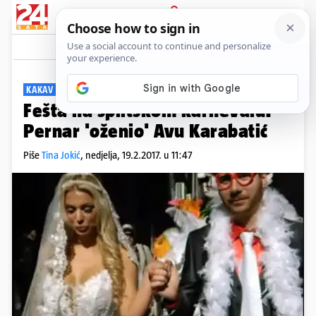
PRIJAVA
Viral
Komentari
152
KAKAV TANDEM
Fešta na splitskom karnevalu:
Pernar 'oženio' Avu Karabatić
Piše
Tina Jokić
,
nedjelja, 19.2.2017. u 11:47