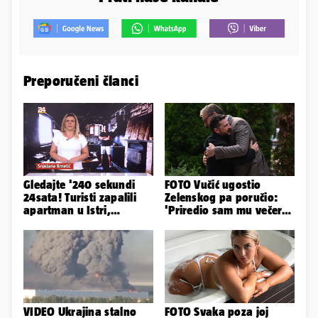
Preporučeni članci
Gledajte '240 sekundi
FOTO Vučić ugostio
24sata! Turisti zapalili
Zelenskog pa poručio:
apartman u Istri,
'Priredio sam mu večeru
vlasnik: 'Sezona mi je
i poželio dobrodošlicu'
završena'
VIDEO Ukrajina stalno
FOTO Svaka poza joj