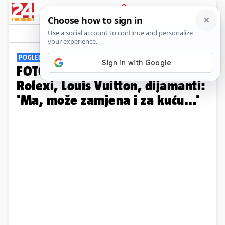
PRIJAVA
Galerija
Komentari
8
POGLEDAJTE OGLASE
FOTO Evo što Hrvati prodaju:
Rolexi, Louis Vuitton, dijamanti:
'Ma, može zamjena i za kuću...'