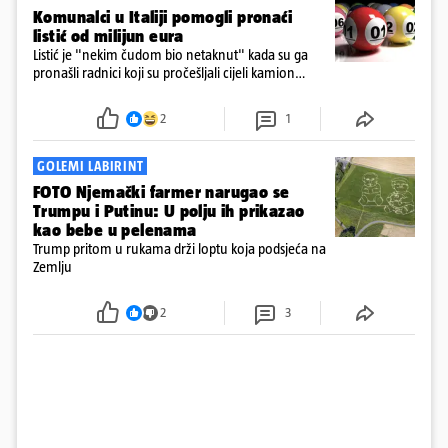
Komunalci u Italiji pomogli pronaći
listić od milijun eura
Listić je "nekim čudom bio netaknut" kada su ga
pronašli radnici koji su pročešljali cijeli kamion
smeća, kazao je Roberto Nicola Toscano, ravnatelj
tvrtke SANB u južnoj talijanskoj pokrajini Apuliji za
2
1
AFP u utorak.
GOLEMI LABIRINT
FOTO Njemački farmer narugao se
Trumpu i Putinu: U polju ih prikazao
kao bebe u pelenama
Trump pritom u rukama drži loptu koja podsjeća na
Zemlju
2
3