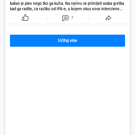
kakvo je pivo nego tko ga kuha. Na njemu se primijeti svaka greška
kad ga radite, za razliku od IPA-e, u kojem okus nose intenzivne
arome
7
Učitaj više