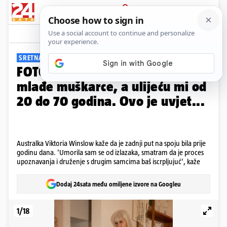
PRIJAVA
Galerija
Komentari
106
SRETNA JE I SOLO
FOTO Fitness baka (60): Volim
mlađe muškarce, a ulijeću mi od
20 do 70 godina. Ovo je uvjet...
Australka Viktoria Winslow kaže da je zadnji put na spoju bila prije
godinu dana. 'Umorila sam se od izlazaka, smatram da je proces
upoznavanja i druženje s drugim samcima baš iscrpljujuć', kaže
Dodaj 24sata među omiljene izvore na Googleu
1/18