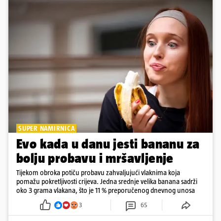
SUPER NAMIRNICA
Evo kada u danu jesti bananu za
bolju probavu i mršavljenje
Tijekom obroka potiču probavu zahvaljujući vlaknima koja
pomažu pokretljivosti crijeva. Jedna srednje velika banana sadrži
oko 3 grama vlakana, što je 11 % preporučenog dnevnog unosa
3
65