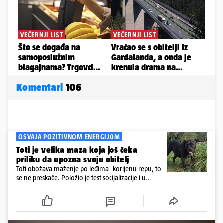
Komentari
106
OSVAJA POZITIVNOM ENERGIJOM
Toti je velika maza koja još čeka
priliku da upozna svoju obitelj
Toti obožava maženje po leđima i korijenu repu, to
se ne preskače. Položio je test socijalizacije i u
odnosu na druge pse je miran. Kastriran je i
cijepljen protiv virusnih zaraznih bolesti