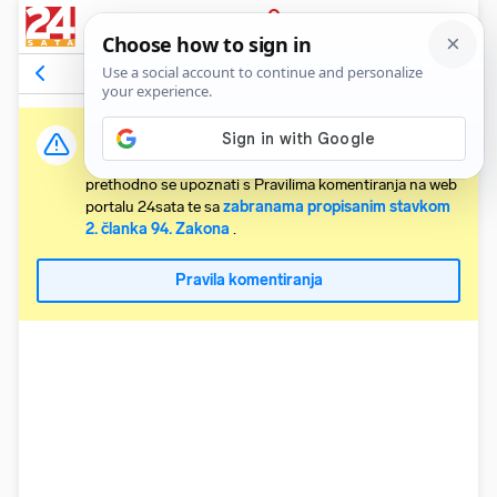
PRIJAVA
Komentari
8
Relevantni
Važna obavijest:
Svaki korisnik koji želi komentirati članke obvezan je
prethodno se upoznati s Pravilima komentiranja na web
portalu 24sata te sa
zabranama propisanim stavkom
2. članka 94. Zakona
.
Pravila komentiranja