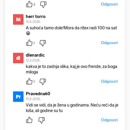
Odgovori
3
herr torro
ht
15.6.2026.
A suhoća tamo dole!Mora da ritex radi 100 na sat
😁
Odgovori
1
dlenardic
dl
12.3.2026.
kakva je to zadnja slika, kaj je ovo frende, za boga
miloga
Odgovori
1
Pravedna60
Pr
15.6.2026.
Vidi se vidi, da je žena u godinama. Neću reći da je
loša, ali godine su tu
Odgovori