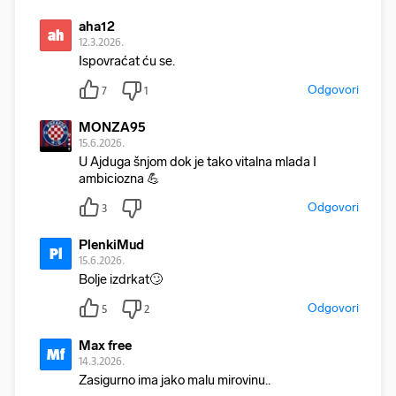
aha12
ah
12.3.2026.
Ispovraćat ću se.
Odgovori
7
1
MONZA95
15.6.2026.
U Ajduga šnjom dok je tako vitalna mlada I
ambiciozna 💪
Odgovori
3
PlenkiMud
Pl
15.6.2026.
Bolje izdrkat🙄
Odgovori
5
2
Max free
Mf
14.3.2026.
Zasigurno ima jako malu mirovinu..