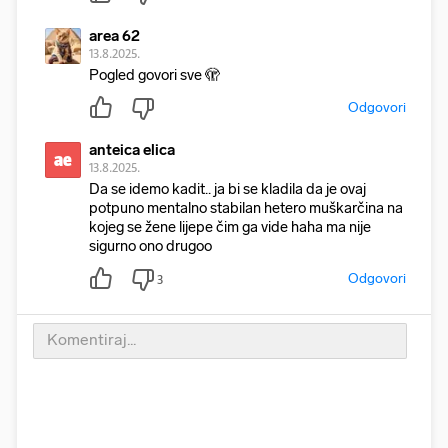
area 62
13.8.2025.
Pogled govori sve 🫣
Odgovori
anteica elica
ae
13.8.2025.
Da se idemo kadit.. ja bi se kladila da je ovaj
potpuno mentalno stabilan hetero muškarčina na
kojeg se žene lijepe čim ga vide haha ma nije
sigurno ono drugoo
Odgovori
3