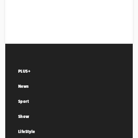
PLUS+
News
Sport
Show
LifeStyle