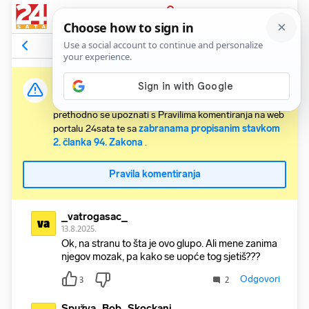
PRIJAVA
Komentari
12
Relevantni
Važna obavijest:
Svaki korisnik koji želi komentirati članke obvezan je
prethodno se upoznati s Pravilima komentiranja na web
portalu 24sata te sa
zabranama propisanim stavkom
2. članka 94. Zakona
.
Pravila komentiranja
_vatrogasac_
va
13.8.2025.
Ok, na stranu to šta je ovo glupo. Ali mene zanima
njegov mozak, pa kako se uopće tog sjetiš???
Odgovori
3
2
Spužva_Bob_Skockani