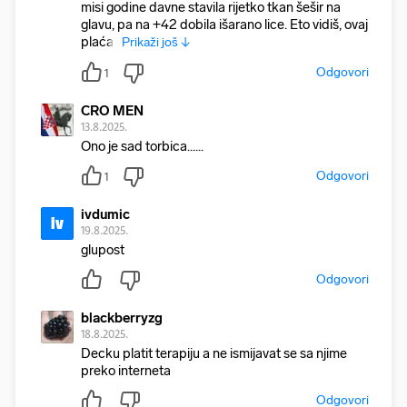
misi godine davne stavila rijetko tkan šešir na
glavu, pa na +42 dobila išarano lice. Eto vidiš, ovaj
plaća i
Prikaži još ↓
Odgovori
1
CRO MEN
13.8.2025.
Ono je sad torbica......
Odgovori
1
ivdumic
iv
19.8.2025.
glupost
Odgovori
blackberryzg
18.8.2025.
Decku platit terapiju a ne ismijavat se sa njime
preko interneta
Odgovori