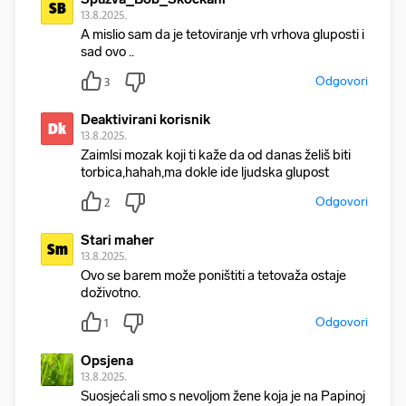
SB
13.8.2025.
A mislio sam da je tetoviranje vrh vrhova gluposti i
sad ovo ..
Odgovori
3
Deaktivirani korisnik
Dk
13.8.2025.
Zaimlsi mozak koji ti kaže da od danas želiš biti
torbica,hahah,ma dokle ide ljudska glupost
Odgovori
2
Stari maher
Sm
13.8.2025.
Ovo se barem može poništiti a tetovaža ostaje
doživotno.
Odgovori
1
Opsjena
13.8.2025.
Suosjećali smo s nevoljom žene koja je na Papinoj