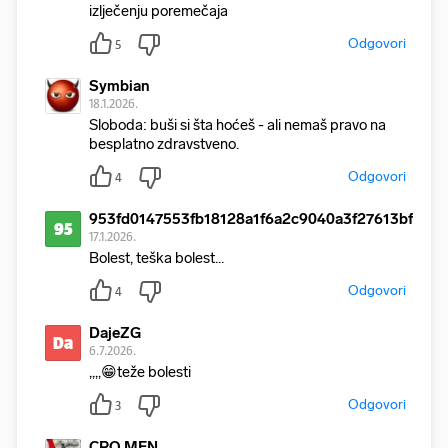
izlječenju poremečaja
Odgovori
5
Symbian
18.1.2026.
Sloboda: buši si šta hoćeš - ali nemaš pravo na
besplatno zdravstveno.
Odgovori
4
953fd0147553fb18128a1f6a2c9040a3f27613bf
95
17.1.2026.
Bolest, teška bolest...
Odgovori
4
DajeZG
Da
6.7.2026.
,,,,😁teže bolesti
Odgovori
3
CRO MEN