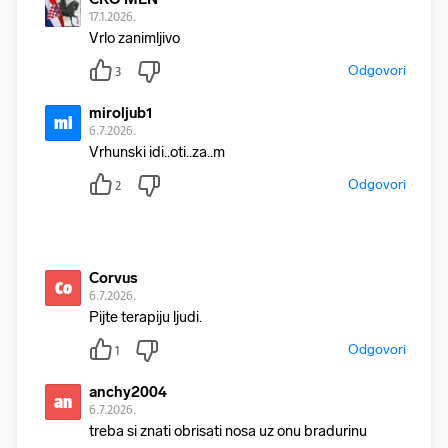
17.1.2026.
Vrlo zanimljivo
Odgovori
3
miroljub1
mi
6.7.2026.
Vrhunski idi..oti..za..m
Odgovori
2
Corvus
Co
6.7.2026.
Pijte terapiju ljudi.
Odgovori
1
anchy2004
an
6.7.2026.
treba si znati obrisati nosa uz onu bradurinu