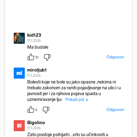
kid123
17.1.2026.
Ma budale
Odgovori
10
miroljub1
mi
17.1.2026.
Bolesti koje ne bole su jako opasne ,nekima ni
trebalo zakonom za raniti pojavljivanje na ulici i u
javnosti jer i za njihova pojava spada u
uznemiravanje ljudi
Prikaži još ↓
Odgovori
9
Bigolino
Bi
17.1.2026.
Zato postoje psihijatri….vrlo su učinkoviti u