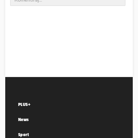
PLUS+
News
Sport