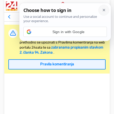
PRIJAVA
Komentari
23
Relevantni
Važna obavijest:
Sign in with Google
Svaki korisnik koji želi komentirati članke obvezan je
prethodno se upoznati s Pravilima komentiranja na web
portalu 24sata te sa
zabranama propisanim stavkom
2. članka 94. Zakona
.
Pravila komentiranja