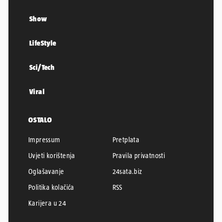
Show
LifeStyle
Sci/Tech
Viral
OSTALO
Impressum
Pretplata
Uvjeti korištenja
Pravila privatnosti
Oglašavanje
24sata.biz
Politika kolačića
RSS
Karijera u 24