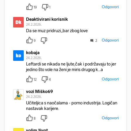
Odgovori
19
1
Deaktivirani korisnik
Dk
24.2.2026.
Da se muz pridruzi,,bar zbog love
Odgovori
9
2
kobaja
ko
24.2.2026.
Leftardi se nikada ne ljute,čak i podržavaju to jer
jedino što vole na ženi je miris drugog k...a
Odgovori
12
4
vozi Miško69
24.2.2026.
Učiteljica s naočalama - porno industrija. Logičan
nastavak karijere.
Odgovori
8
volim život