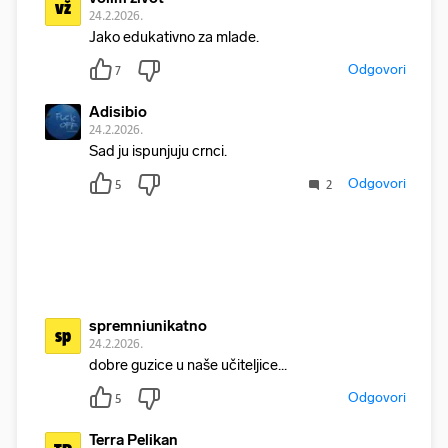
vž
24.2.2026.
Jako edukativno za mlade.
Odgovori
7
Adisibio
24.2.2026.
Sad ju ispunjuju crnci.
Odgovori
5
2
spremniunikatno
sp
24.2.2026.
dobre guzice u naše učiteljice...
Odgovori
5
Terra Pelikan