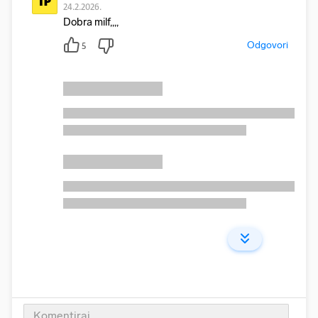
TP
24.2.2026.
Dobra milf,,,,
Odgovori
5