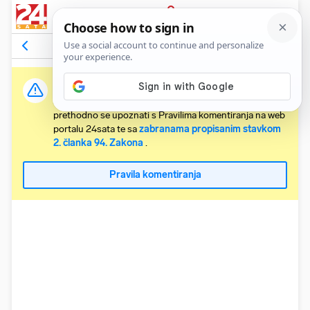
PRIJAVA
Komentari
38
Relevantni
Važna obavijest:
Svaki korisnik koji želi komentirati članke obvezan je
prethodno se upoznati s Pravilima komentiranja na web
portalu 24sata te sa
zabranama propisanim stavkom
2. članka 94. Zakona
.
Pravila komentiranja