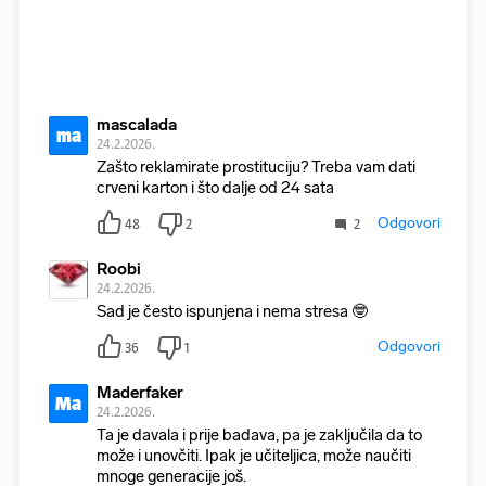
mascalada
ma
24.2.2026.
Zašto reklamirate prostituciju? Treba vam dati
crveni karton i što dalje od 24 sata
Odgovori
48
2
2
Roobi
24.2.2026.
Sad je često ispunjena i nema stresa 🤓
Odgovori
36
1
Maderfaker
Ma
24.2.2026.
Ta je davala i prije badava, pa je zaključila da to
može i unovčiti. Ipak je učiteljica, može naučiti
mnoge generacije još.