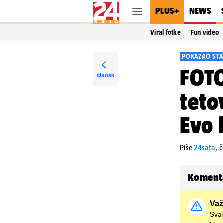
PLUS+
NEWS
Viral fotke
Fun video
POKAZAO STA
FOTO
članak
teto
Evo 
Piše
24sata
,
č
Koment
Važ
Svak