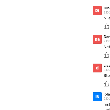
Din
Di
9.10.
Nij
Da
Da
9.10.
Net
cis
ci
9.10.
Sto
lol
l3
9.10.
nis
i m