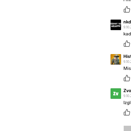
nkd
9.10.
kad
His
9.10.
Mis
Zvo
Zv
9.10.
Izg