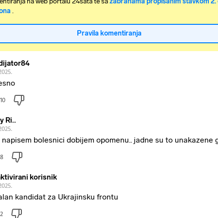
ntiranja na web portalu 24sata te sa
zabranama propisanim stavkom 2. 
ona
.
Pravila komentiranja
dijator84
2025.
esno
10
y Ri..
2025.
 napisem bolesnici dobijem opomenu.. jadne su to unakazene gl
8
ktivirani korisnik
2025.
alan kandidat za Ukrajinsku frontu
2