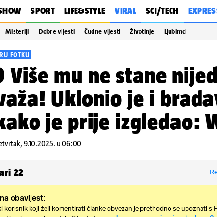
SHOW
SPORT
LIFE&STYLE
VIRAL
SCI/TECH
EXPRES
Misteriji
Dobre vijesti
Čudne vijesti
Životinje
Ljubimci
RU FOTKU
 Više mu ne stane nije
važa! Uklonio je i brada
kako je prije izgledao:
etvrtak, 9.10.2025. u 06:00
ari
22
Re
na obavijest:
i korisnik koji želi komentirati članke obvezan je prethodno se upoznati s 