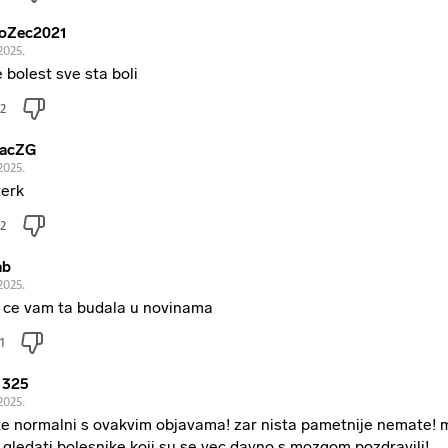
oZec2021
2025.
e bolest sve sta boli
2
racZG
2025.
erk
2
ab
2025.
 ce vam ta budala u novinama
1
a 325
2025.
te normalni s ovakvim objavama! zar nista pametnije nemate! 
i gledati bolesnike koji su se vec davno s mozgom pozdravili!