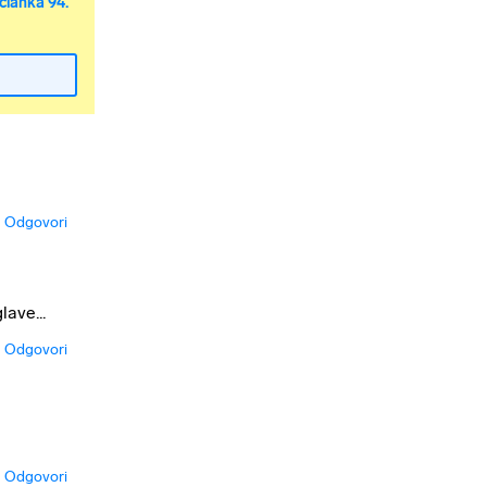
članka 94.
Odgovori
ave...
Odgovori
Odgovori