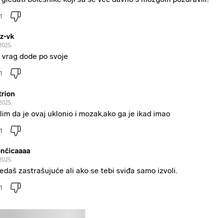
1
z-vk
2025.
 vrag dode po svoje
1
trion
2025.
lim da je ovaj uklonio i mozak,ako ga je ikad imao
1
nčicaaaa
2025.
ledaš zastrašujuće ali ako se tebi sviđa samo izvoli.
1