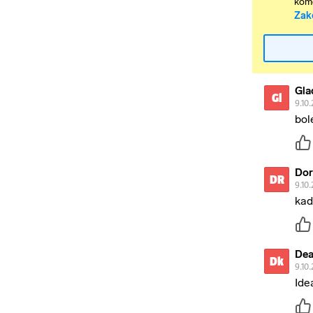
kome
Zak
Gla
Gl
9.10.
bol
Dor
DR
9.10.
kad
Dea
Dk
9.10.
Ide