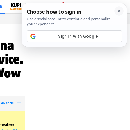
S
PRIJAVA
dna
vice.
 Wow
levantni
Pravilima