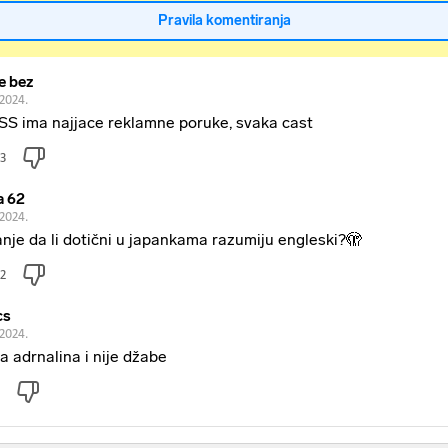
Pravila komentiranja
e bez
.2024.
S ima najjace reklamne poruke, svaka cast
3
a 62
.2024.
anje da li dotični u japankama razumiju engleski?🫣
2
cs
.2024.
a adrnalina i nije džabe