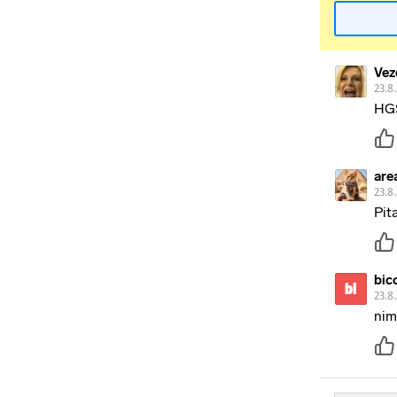
Vez
23.8
HGS
are
23.8
Pit
bic
bi
23.8
nim