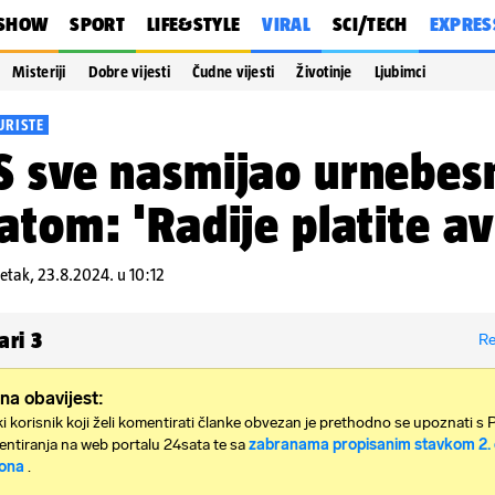
SHOW
SPORT
LIFE&STYLE
VIRAL
SCI/TECH
EXPRES
Misteriji
Dobre vijesti
Čudne vijesti
Životinje
Ljubimci
URISTE
 sve nasmijao urnebes
atom: 'Radije platite av
etak, 23.8.2024. u 10:12
ari
3
Re
na obavijest:
i korisnik koji želi komentirati članke obvezan je prethodno se upoznati s 
ntiranja na web portalu 24sata te sa
zabranama propisanim stavkom 2. 
ona
.