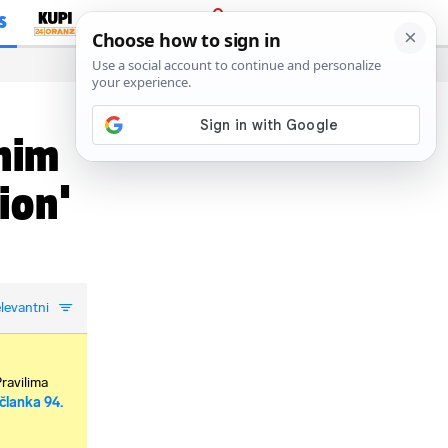
S
PRIJAVA
nim
ion'
levantni
Pravilima
članka 94.