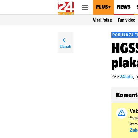
PLUS+
NEWS
Viral fotke
Fun video
PORUKA ZA T
HGSS
članak
plak
Piše
24sata
,
p
Koment
Važ
Svak
kome
Zak