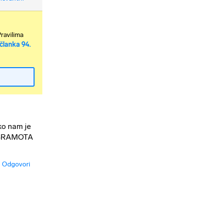
Pravilima
članka 94.
ko nam je
e! SRAMOTA
Odgovori