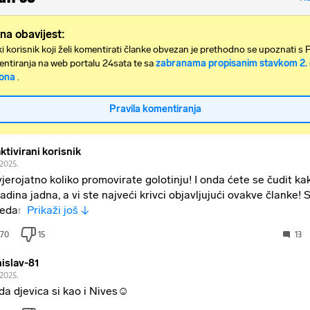
na obavijest:
i korisnik koji želi komentirati članke obvezan je prethodno se upoznati s 
ntiranja na web portalu 24sata te sa
zabranama propisanim stavkom 2. 
ona
.
Pravila komentiranja
ktivirani korisnik
.2025.
jerojatno koliko promovirate golotinju! I onda ćete se čudit ka
adina jadna, a vi ste najveći krivci objavljujući ovakve člank
jedan
Prikaži još ↓
70
15
13
islav-81
.2025.
da djevica si kao i Nives☺️