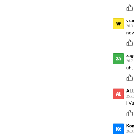
vra
vr
26.3
nev
zag
za
26.7.
uh, 
ALL
AL
25.7.
I V
Kom
Kč
26.3