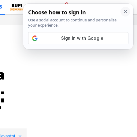
S
PRIJAVA
a
.
'
levantni