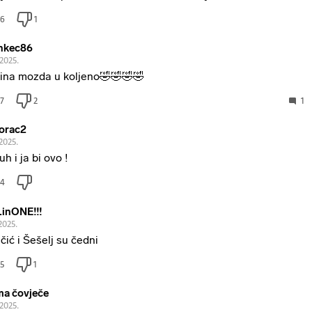
6
1
nkec86
.2025.
ina mozda u koljeno🤣🤣🤣🤣
7
2
1
orac2
2025.
uh i ja bi ovo !
4
inONE!!!
2025.
učić i Šešelj su čedni
5
1
a čovječe
.2025.