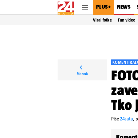
PLUS+
NEWS
Viral fotke
Fun video
KOMENTIRALA
FOTO
članak
zave
Tko 
Piše
24sata
,
p
Koment