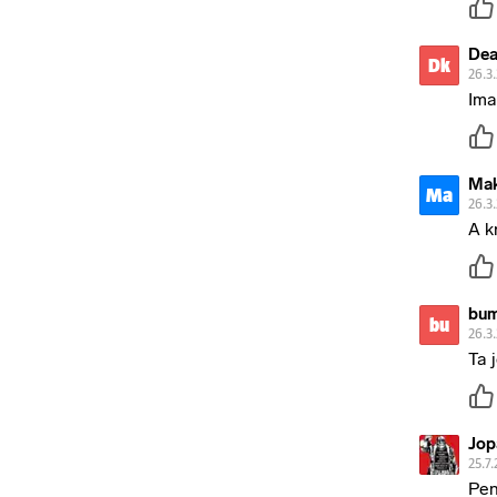
Dea
Dk
26.3
Ima
Mak
Ma
26.3
A k
bu
bu
26.3
Ta 
Jop
25.7.
Pen