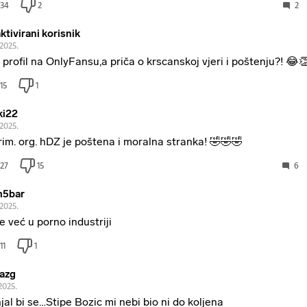
34
2
2
ktivirani korisnik
.2025.
 profil na OnlyFansu,a priča o krscanskoj vjeri i poštenju?! 😂
15
1
i22
.2025.
rim. org. hDZ je poštena i moralna stranka! 🤣🤣🤣
27
15
6
m5bar
.2025.
je već u porno industriji
11
1
azg
2025.
jal bi se…Stipe Bozic mi nebi bio ni do koljena