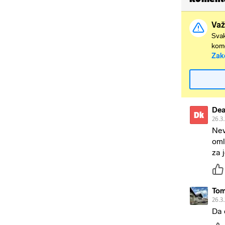
Važ
Svak
kome
Zak
Dea
Dk
26.3
Nev
oml
za 
Tom
26.3
Da 