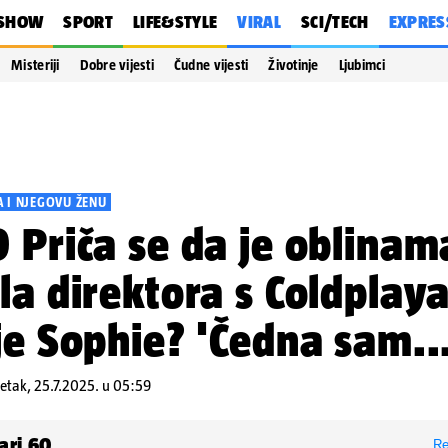
SHOW
SPORT
LIFE&STYLE
VIRAL
SCI/TECH
EXPRES
Misteriji
Dobre vijesti
Čudne vijesti
Životinje
Ljubimci
 I NJEGOVU ŽENU
 Priča se da je oblinam
la direktora s Coldplaya
je Sophie? 'Čedna sam...
etak, 25.7.2025. u 05:59
ari
60
Re