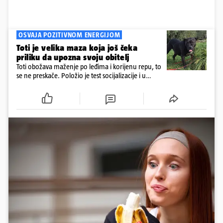
OSVAJA POZITIVNOM ENERGIJOM
Toti je velika maza koja još čeka
priliku da upozna svoju obitelj
Toti obožava maženje po leđima i korijenu repu, to
se ne preskače. Položio je test socijalizacije i u
odnosu na druge pse je miran. Kastriran je i
cijepljen protiv virusnih zaraznih bolesti