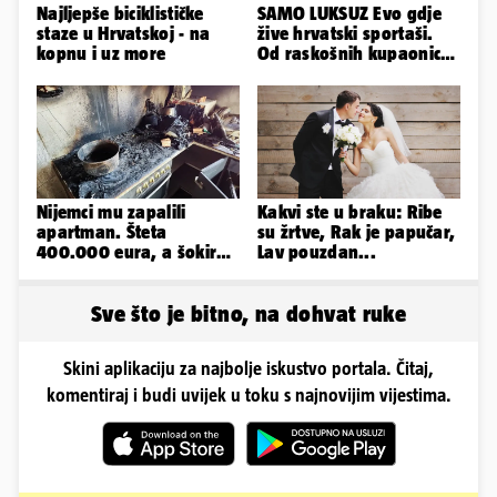
Najljepše biciklističke
SAMO LUKSUZ Evo gdje
staze u Hrvatskoj - na
žive hrvatski sportaši.
kopnu i uz more
Od raskošnih kupaonica
pa do privatnog kina
Nijemci mu zapalili
Kakvi ste u braku: Ribe
apartman. Šteta
su žrtve, Rak je papučar,
400.000 eura, a šokirao
Lav pouzdan...
ga mail od Bookinga
Sve što je bitno, na dohvat ruke
Skini aplikaciju za najbolje iskustvo portala. Čitaj,
komentiraj i budi uvijek u toku s najnovijim vijestima.