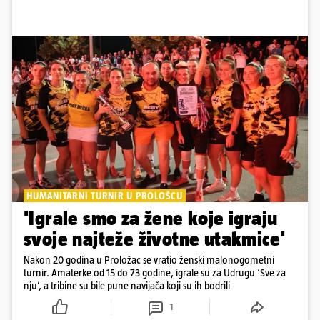
HUMANITARNI TURNIR U PROLOŠCU
'Igrale smo za žene koje igraju
svoje najteže životne utakmice'
Nakon 20 godina u Proložac se vratio ženski malonogometni
turnir. Amaterke od 15 do 73 godine, igrale su za Udrugu ‘Sve za
nju’, a tribine su bile pune navijača koji su ih bodrili
1