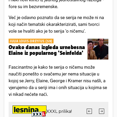
fore su im bezvremenske.
Već je odavno poznato da se serija ne može ni na
koji način tematski okarakterizirati, sami tvorci
vole se hvaliti ako je to serija 'o ničemu'.
JULIA LOUIS-DREYFUS (59)
Ovako danas izgleda urnebesna
Elaine iz popularnog 'Seinfelda'
Fascinantno je kako te serija o ničemu može
naučiti ponešto o svačemu jer nema situacije u
kojoj se Jerry, Elaine, George i Kramer nisu našli, a
vjerujemo da u seriji ima i onih situacija u kojima se
vi nikad nećete naći.