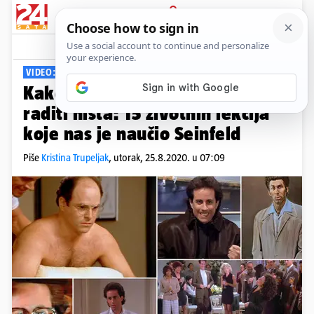
PRIJAVA
Viral
Komentari
15
VIDEO: LEGENDARNA TV SERIJA
Kako prodavati maglu i ne
raditi ništa: 15 životnih lekcija
koje nas je naučio Seinfeld
Piše
Kristina Trupeljak
,
utorak, 25.8.2020. u 07:09