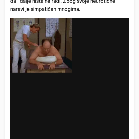
da i dalje ništa ne radi. Zbog svoje neurotične
naravi je simpatičan mnogima.