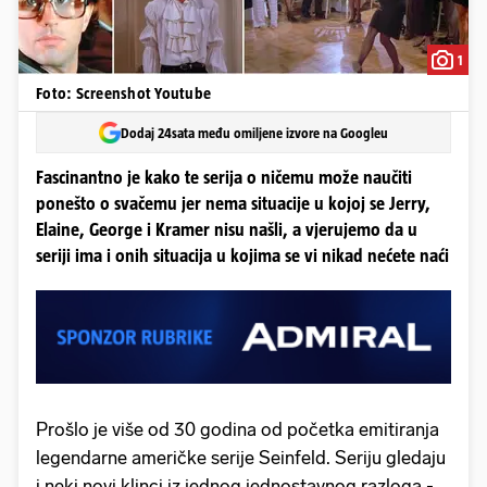
1
Foto: Screenshot Youtube
Dodaj 24sata među omiljene izvore na Googleu
Fascinantno je kako te serija o ničemu može naučiti
ponešto o svačemu jer nema situacije u kojoj se Jerry,
Elaine, George i Kramer nisu našli, a vjerujemo da u
seriji ima i onih situacija u kojima se vi nikad nećete naći
Prošlo je više od 30 godina od početka emitiranja
legendarne američke serije Seinfeld. Seriju gledaju
i neki novi klinci iz jednog jednostavnog razloga -