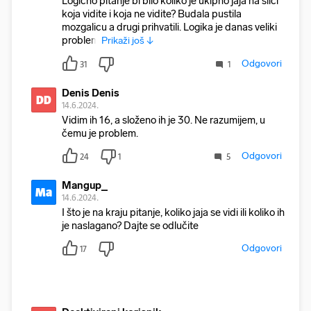
Logicno pitanje bi bilo koliko je ukipno jaja na slici
koja vidite i koja ne vidite? Budala pustila
mozgalicu a drugi prihvatili. Logika je danas veliki
problem
Prikaži još ↓
Odgovori
31
1
Denis Denis
DD
14.6.2024.
Vidim ih 16, a složeno ih je 30. Ne razumijem, u
čemu je problem.
Odgovori
24
1
5
Mangup_
Ma
14.6.2024.
I što je na kraju pitanje, koliko jaja se vidi ili koliko ih
je naslagano? Dajte se odlučite
Odgovori
17