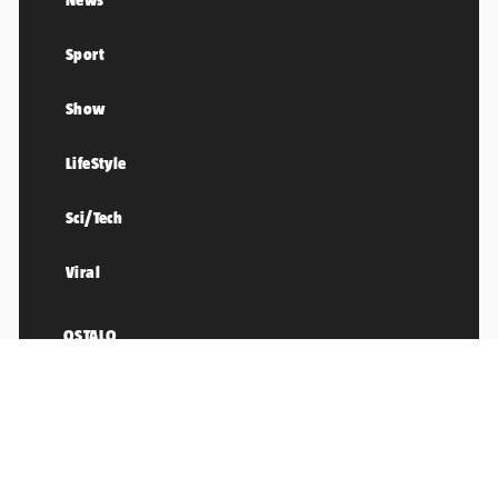
Sport
Show
LifeStyle
Sci/Tech
Viral
OSTALO
Impressum
Pretplata
Uvjeti korištenja
Pravila privatnosti
Oglašavanje
24sata.biz
Politika kolačića
RSS