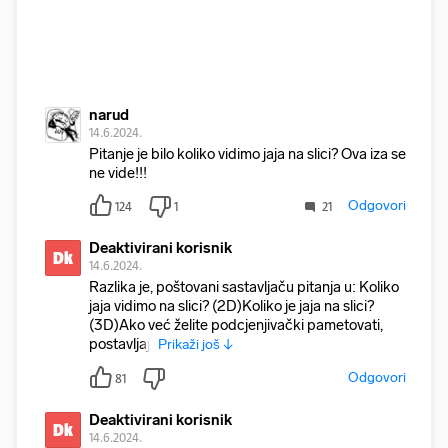
narud
14.6.2024.
Pitanje je bilo koliko vidimo jaja na slici? Ova iza se
ne vide!!!
Odgovori
124
1
21
Deaktivirani korisnik
Dk
14.6.2024.
Razlika je, poštovani sastavljaču pitanja u: Koliko
jaja vidimo na slici? (2D)Koliko je jaja na slici?
(3D)Ako već želite podcjenjivački pametovati,
postavljajt
Prikaži još ↓
Odgovori
81
Deaktivirani korisnik
Dk
14.6.2024.