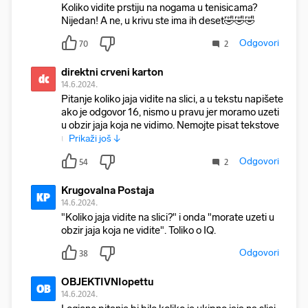
Koliko vidite prstiju na nogama u tenisicama?
Nijedan! A ne, u krivu ste ima ih deset🤣🤣🤣
Odgovori
70
2
direktni crveni karton
dc
14.6.2024.
Pitanje koliko jaja vidite na slici, a u tekstu napišete
ako je odgovor 16, nismo u pravu jer moramo uzeti
u obzir jaja koja ne vidimo. Nemojte pisat tekstove
u
Prikaži još ↓
Odgovori
54
2
Krugovalna Postaja
KP
14.6.2024.
"Koliko jaja vidite na slici?" i onda "morate uzeti u
obzir jaja koja ne vidite". Toliko o IQ.
Odgovori
38
OBJEKTIVNIopettu
OB
14.6.2024.