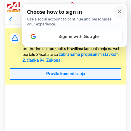
PRIJAVA
Komentari
152
Relevantni
Važna obavijest:
Svaki korisnik koji želi komentirati članke obvezan je
prethodno se upoznati s Pravilima komentiranja na web
portalu 24sata te sa
zabranama propisanim stavkom
2. članka 94. Zakona
.
Pravila komentiranja