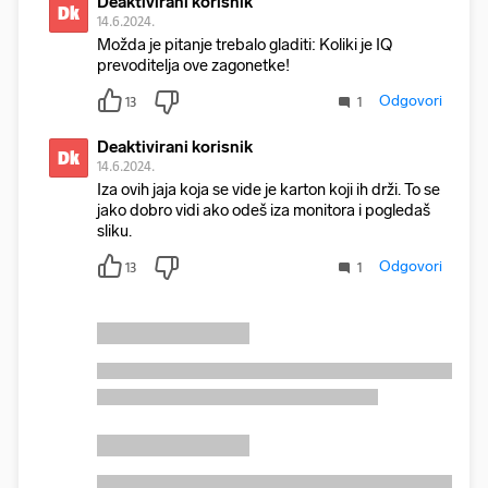
Deaktivirani korisnik
Dk
14.6.2024.
Možda je pitanje trebalo gladiti: Koliki je IQ
prevoditelja ove zagonetke!
Odgovori
13
1
Deaktivirani korisnik
Dk
14.6.2024.
Iza ovih jaja koja se vide je karton koji ih drži. To se
jako dobro vidi ako odeš iza monitora i pogledaš
sliku.
Odgovori
13
1