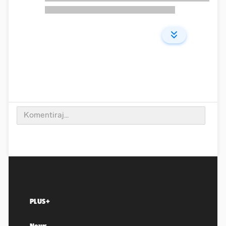
PLUS+
News