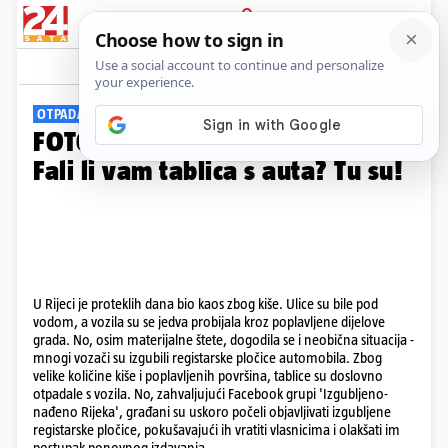
PRIJAVA
Galerija
Komentari
1
OTPADALE S AUTA
FOTO Nakon potopa u Rijeci:
Fali li vam tablica s auta? Tu su!
U Rijeci je proteklih dana bio kaos zbog kiše. Ulice su bile pod
vodom, a vozila su se jedva probijala kroz poplavljene dijelove
grada. No, osim materijalne štete, dogodila se i neobična situacija -
mnogi vozači su izgubili registarske pločice automobila. Zbog
velike količine kiše i poplavljenih površina, tablice su doslovno
otpadale s vozila. No, zahvaljujući Facebook grupi 'Izgubljeno-
nađeno Rijeka', građani su uskoro počeli objavljivati izgubljene
registarske pločice, pokušavajući ih vratiti vlasnicima i olakšati im
postupak ponovnog izdavanja...