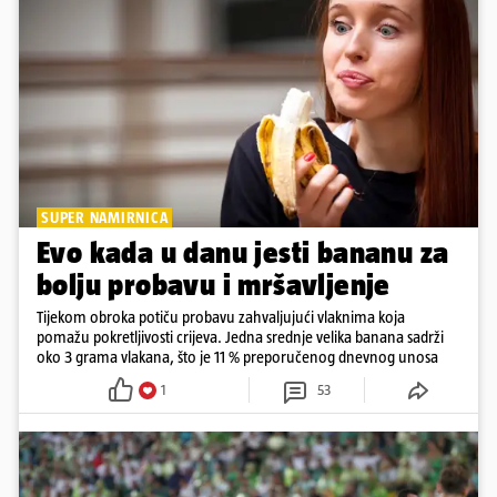
SUPER NAMIRNICA
Evo kada u danu jesti bananu za
bolju probavu i mršavljenje
Tijekom obroka potiču probavu zahvaljujući vlaknima koja
pomažu pokretljivosti crijeva. Jedna srednje velika banana sadrži
oko 3 grama vlakana, što je 11 % preporučenog dnevnog unosa
1
53