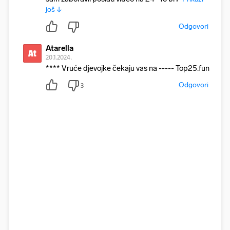
još ↓
Odgovori
Atarella
At
20.1.2024.
**** Vruće djevojke čekaju vas na ----- Top25.fun
Odgovori
3