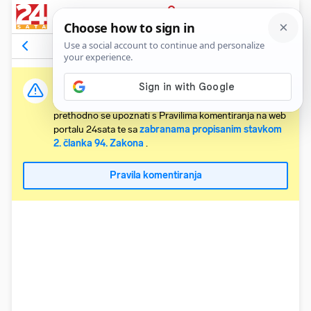
PRIJAVA
Komentari
8
Relevantni
Važna obavijest:
Svaki korisnik koji želi komentirati članke obvezan je
prethodno se upoznati s Pravilima komentiranja na web
portalu 24sata te sa
zabranama propisanim stavkom
2. članka 94. Zakona
.
Pravila komentiranja