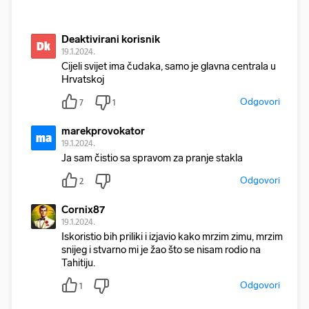
Deaktivirani korisnik
Dk
19.1.2024.
Cijeli svijet ima čudaka, samo je glavna centrala u
Hrvatskoj
Odgovori
7
1
marekprovokator
ma
19.1.2024.
Ja sam čistio sa spravom za pranje stakla
Odgovori
2
Cornix87
19.1.2024.
Iskoristio bih priliki i izjavio kako mrzim zimu, mrzim
snijeg i stvarno mi je žao što se nisam rodio na
Tahitiju.
Odgovori
1