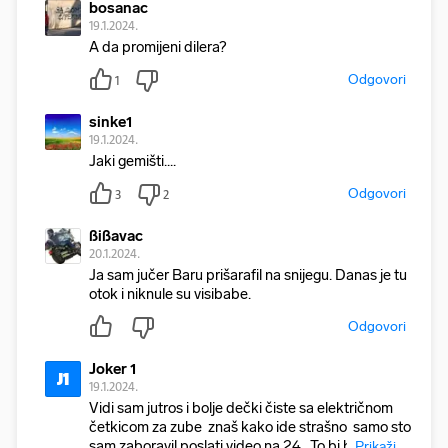
bosanac
19.1.2024.
A da promijeni dilera?
Odgovori
1
sinke1
19.1.2024.
Jaki gemišti....
Odgovori
3
2
ßißavac
20.1.2024.
Ja sam jučer Baru prišarafil na snijegu. Danas je tu
otok i niknule su visibabe.
Odgovori
Joker 1
J1
19.1.2024.
Vidi sam jutros i bolje dečki čiste sa električnom
četkicom za zube znaš kako ide strašno samo sto
sam zaboravil poslati video na 24 To bi b
Prikaži