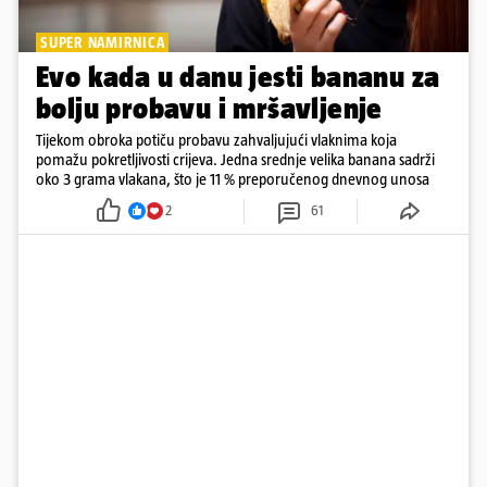
SUPER NAMIRNICA
Evo kada u danu jesti bananu za
bolju probavu i mršavljenje
Tijekom obroka potiču probavu zahvaljujući vlaknima koja
pomažu pokretljivosti crijeva. Jedna srednje velika banana sadrži
oko 3 grama vlakana, što je 11 % preporučenog dnevnog unosa
2
61