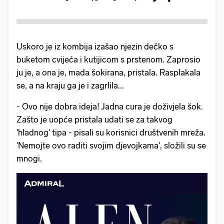
Uskoro je iz kombija izašao njezin dečko s
buketom cvijeća i kutijicom s prstenom. Zaprosio
ju je, a ona je, mada šokirana, pristala. Rasplakala
se, a na kraju ga je i zagrlila...
- Ovo nije dobra ideja! Jadna cura je doživjela šok.
Zašto je uopće pristala udati se za takvog
'hladnog' tipa - pisali su korisnici društvenih mreža.
'Nemojte ovo raditi svojim djevojkama', složili su se
mnogi.