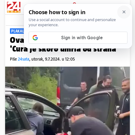
PRIJAVA
Viral
Komentari
5
PLAKALA OD ŠOKA
Ovakvu prosidbu niste vidjeli!
'Cura je skoro umrla od straha'
Piše
24sata
,
utorak, 9.7.2024. u 12:05