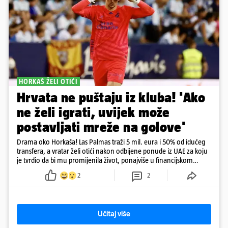
HORKAŠ ŽELI OTIĆI
Hrvata ne puštaju iz kluba! 'Ako
ne želi igrati, uvijek može
postavljati mreže na golove'
Drama oko Horkaša! Las Palmas traži 5 mil. eura i 50% od idućeg
transfera, a vratar želi otići nakon odbijene ponude iz UAE za koju
je tvrdio da bi mu promijenila život, ponajviše u financijskom
smislu
2
2
Učitaj više