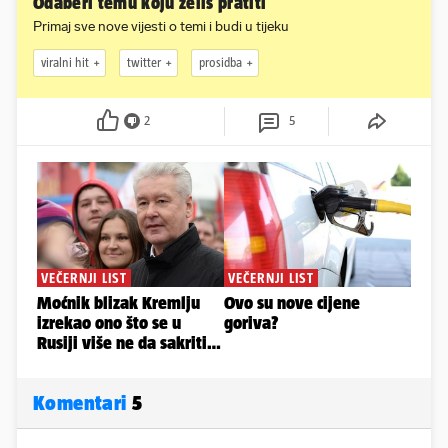
Odaberi temu koju želiš pratiti
Primaj sve nove vijesti o temi i budi u tijeku
viralni hit
twitter
prosidba
2
5
Komentari
5