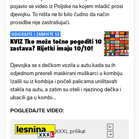
pojavio se video iz Poljske na kojem mladić prosi
djevojku. To ništa ne bi bilo čudno da način
prosidbe nije zastrašujući.
ODIGRAJTE I ZABAVITE SE
KVIZ Tko može točno pogoditi 10
zastava? Rijetki imaju 10/10!
Djevojka se s dečkom vozila u autu kada su ih
odjednom presreli maskirani muškarci u kombiju.
Izašli su iz kombija i počeli palicama uništavati
stakla na autu, a zatim su oteli i njezinog dečka i
ubacili ga u kombi...
POGLEDAJTE VIDEO: