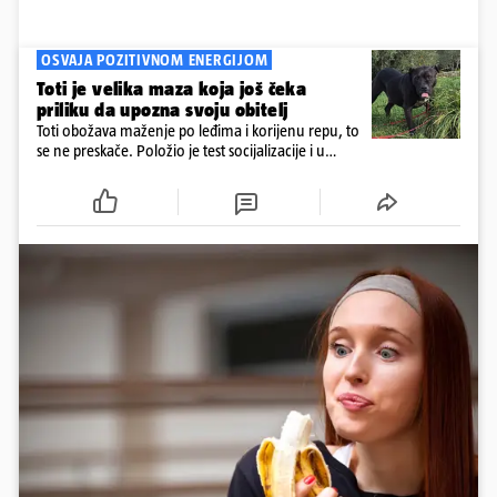
OSVAJA POZITIVNOM ENERGIJOM
Toti je velika maza koja još čeka
priliku da upozna svoju obitelj
Toti obožava maženje po leđima i korijenu repu, to
se ne preskače. Položio je test socijalizacije i u
odnosu na druge pse je miran. Kastriran je i
cijepljen protiv virusnih zaraznih bolesti