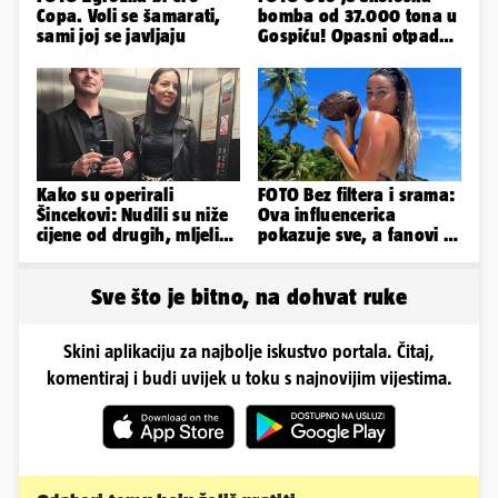
Copa. Voli se šamarati,
bomba od 37.000 tona u
sami joj se javljaju
Gospiću! Opasni otpad
prijetnja je i ljudima
Kako su operirali
FOTO Bez filtera i srama:
Šincekovi: Nudili su niže
Ova influencerica
cijene od drugih, mljeli
pokazuje sve, a fanovi je
su otpad pa zakapali...
naprosto obožavaju!
Sve što je bitno, na dohvat ruke
Skini aplikaciju za najbolje iskustvo portala. Čitaj,
komentiraj i budi uvijek u toku s najnovijim vijestima.