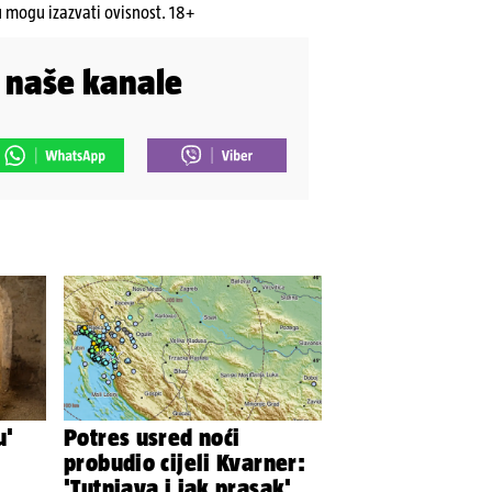
u mogu izazvati ovisnost. 18+
i naše kanale
u'
Potres usred noći
probudio cijeli Kvarner:
'Tutnjava i jak prasak'