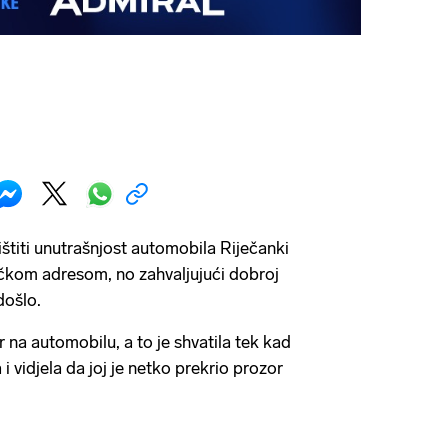
štiti unutrašnjost automobila Riječanki
kom adresom, no zahvaljujući dobroj
došlo.
r na automobilu, a to je shvatila tek kad
a i vidjela da joj je netko prekrio prozor