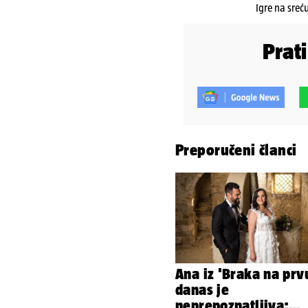
Igre na sreć
Prat
Preporučeni članci
Ana iz 'Braka na prv
danas je
neprepoznatljiva: