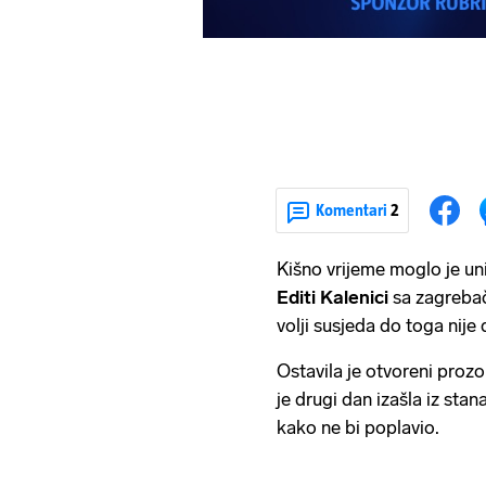
Komentari
2
Kišno vrijeme moglo je uni
Editi Kalenici
sa zagrebač
volji susjeda do toga nije 
Ostavila je otvoreni prozo
je drugi dan izašla iz stan
kako ne bi poplavio.