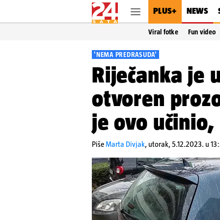
PLUS+
NEWS
Viral fotke
Fun video
'NEMA PREDRASUDA'
Riječanka je 
otvoren prozo
je ovo učinio,
Piše
Marta Divjak
,
utorak, 5.12.2023. u 13