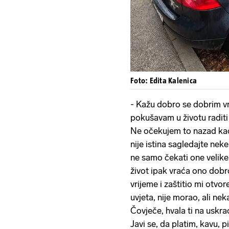
Foto: Edita Kalenica
- Kažu dobro se dobrim vra
pokušavam u životu raditi 
Ne očekujem to nazad kao
nije istina sagledajte neke
ne samo čekati one velike
život ipak vraća ono dobro
vrijeme i zaštitio mi otvo
uvjeta, nije morao, ali ne
Čovječe, hvala ti na uskra
Javi se, da platim, kavu, 