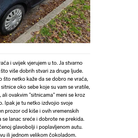
ća i uvijek vjerujem u to. Ja stvarno
što više dobrih stvari za druge ljude.
 što netko kaže da se dobro ne vraća,
 sitnice oko sebe koje su vam se vratile,
, ali ovakvim "sitnicama" meni se kroz
. Ipak je tu netko izdvojio svoje
ren prozor od kiše i ovih vremenskih
ka se lanac sreće i dobrote ne prekida.
ćenoj glavobolji i poplavljenom autu.
pivu ili jednom velikom čokoladom.