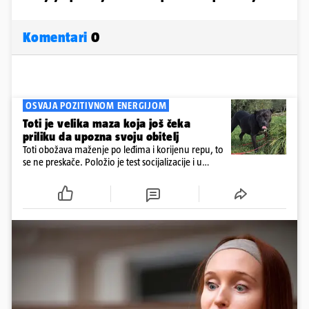
Komentari
0
OSVAJA POZITIVNOM ENERGIJOM
Toti je velika maza koja još čeka
priliku da upozna svoju obitelj
Toti obožava maženje po leđima i korijenu repu, to
se ne preskače. Položio je test socijalizacije i u
odnosu na druge pse je miran. Kastriran je i
cijepljen protiv virusnih zaraznih bolesti