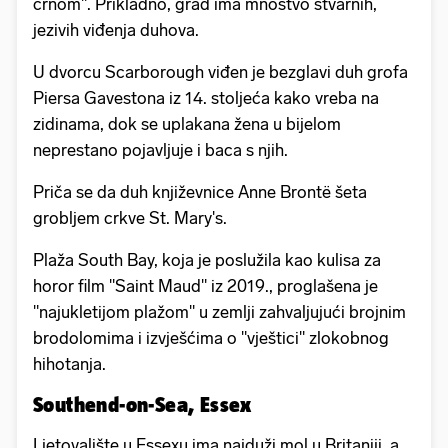
crnom". Prikladno, grad ima mnoštvo stvarnih,
jezivih viđenja duhova.
U dvorcu Scarborough viđen je bezglavi duh grofa
Piersa Gavestona iz 14. stoljeća kako vreba na
zidinama, dok se uplakana žena u bijelom
neprestano pojavljuje i baca s njih.
Priča se da duh književnice Anne Brontë šeta
grobljem crkve St. Mary's.
Plaža South Bay, koja je poslužila kao kulisa za
horor film "Saint Maud" iz 2019., proglašena je
"najukletijom plažom" u zemlji zahvaljujući brojnim
brodolomima i izvješćima o "vještici" zlokobnog
hihotanja.
Southend-on-Sea, Essex
Ljetovalište u Essexu ima najduži mol u Britaniji, a