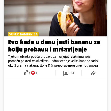
SUPER NAMIRNICA
Evo kada u danu jesti bananu za
bolju probavu i mršavljenje
Tijekom obroka potiču probavu zahvaljujući vlaknima koja
pomažu pokretljivosti crijeva. Jedna srednje velika banana sadrži
oko 3 grama vlakana, što je 11 % preporučenog dnevnog unosa
1
53