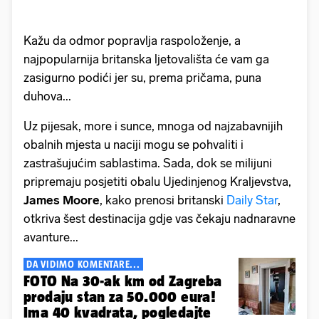
Kažu da odmor popravlja raspoloženje, a
najpopularnija britanska ljetovališta će vam ga
zasigurno podići jer su, prema pričama, puna
duhova...
Uz pijesak, more i sunce, mnoga od najzabavnijih
obalnih mjesta u naciji mogu se pohvaliti i
zastrašujućim sablastima. Sada, dok se milijuni
pripremaju posjetiti obalu Ujedinjenog Kraljevstva,
James Moore
, kako prenosi britanski
Daily Star
,
otkriva šest destinacija gdje vas čekaju nadnaravne
avanture...
DA VIDIMO KOMENTARE...
FOTO Na 30-ak km od Zagreba
prodaju stan za 50.000 eura!
Ima 40 kvadrata, pogledajte