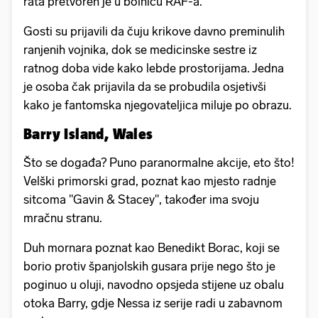
rata pretvoren je u bolnicu RAF-a.
Gosti su prijavili da čuju krikove davno preminulih
ranjenih vojnika, dok se medicinske sestre iz
ratnog doba vide kako lebde prostorijama. Jedna
je osoba čak prijavila da se probudila osjetivši
kako je fantomska njegovateljica miluje po obrazu.
Barry Island, Wales
Što se događa? Puno paranormalne akcije, eto što!
Velški primorski grad, poznat kao mjesto radnje
sitcoma "Gavin & Stacey", također ima svoju
mračnu stranu.
Duh mornara poznat kao Benedikt Borac, koji se
borio protiv španjolskih gusara prije nego što je
poginuo u oluji, navodno opsjeda stijene uz obalu
otoka Barry, gdje Nessa iz serije radi u zabavnom