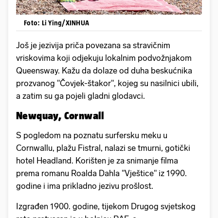
Foto: Li Ying/XINHUA
Još je jezivija priča povezana sa stravičnim
vriskovima koji odjekuju lokalnim podvožnjakom
Queensway. Kažu da dolaze od duha beskućnika
prozvanog "Čovjek-štakor", kojeg su nasilnici ubili,
a zatim su ga pojeli gladni glodavci.
Newquay, Cornwall
S pogledom na poznatu surfersku meku u
Cornwallu, plažu Fistral, nalazi se tmurni, gotički
hotel Headland. Korišten je za snimanje filma
prema romanu Roalda Dahla "Vještice" iz 1990.
godine i ima prikladno jezivu prošlost.
Izgrađen 1900. godine, tijekom Drugog svjetskog