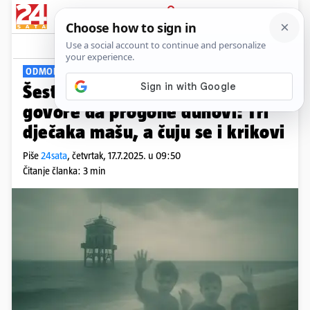
PRIJAVA
Viral
Komentari
0
ODMOR IZ NOĆNE MORE
Šest jezivih ljetovališta za koja
govore da progone duhovi: Tri
dječaka mašu, a čuju se i krikovi
Piše
24sata
,
četvrtak, 17.7.2025. u 09:50
Čitanje članka: 3 min