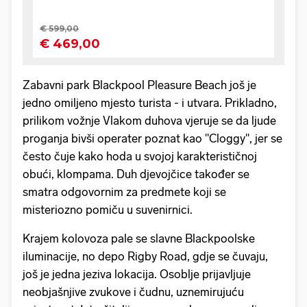
Zabavni park Blackpool Pleasure Beach još je
jedno omiljeno mjesto turista - i utvara. Prikladno,
prilikom vožnje Vlakom duhova vjeruje se da ljude
proganja bivši operater poznat kao "Cloggy", jer se
često čuje kako hoda u svojoj karakterističnoj
obući, klompama. Duh djevojčice također se
smatra odgovornim za predmete koji se
misteriozno pomiču u suvenirnici.
Krajem kolovoza pale se slavne Blackpoolske
iluminacije, no depo Rigby Road, gdje se čuvaju,
još je jedna jeziva lokacija. Osoblje prijavljuje
neobjašnjive zvukove i čudnu, uznemirujuću