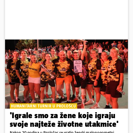
HUMANITARNI TURNIR U PROLOŠCU
'Igrale smo za žene koje igraju
svoje najteže životne utakmice'
Nakon 20 godina u Proložac se vratio ženski malonogometni