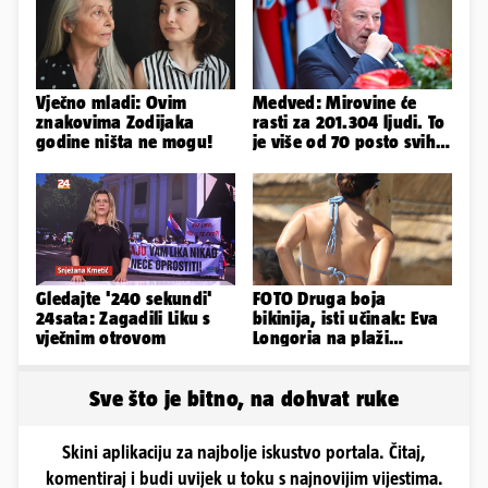
Vječno mladi: Ovim
Medved: Mirovine će
znakovima Zodijaka
rasti za 201.304 ljudi. To
godine ništa ne mogu!
je više od 70 posto svih
branitelja
Gledajte '240 sekundi'
FOTO Druga boja
24sata: Zagadili Liku s
bikinija, isti učinak: Eva
vječnim otrovom
Longoria na plaži
pipkala svoje zanosne
obline
Sve što je bitno, na dohvat ruke
Skini aplikaciju za najbolje iskustvo portala. Čitaj,
komentiraj i budi uvijek u toku s najnovijim vijestima.