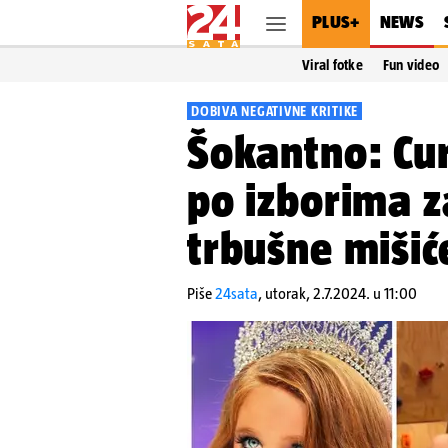
PLUS+
NEWS
Viral fotke
Fun video
DOBIVA NEGATIVNE KRITIKE
Šokantno: Cur
po izborima z
trbušne mišić
Piše
24sata
,
utorak, 2.7.2024. u 11:00