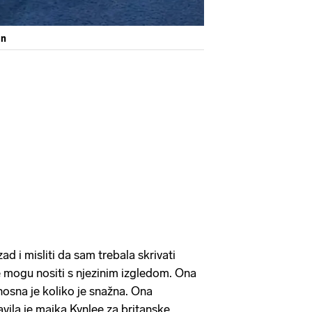
en
ad i misliti da sam trebala skrivati
ne mogu nositi s njezinim izgledom. Ona
onosna je koliko je snažna. Ona
javila je majka Kynlee za britanske