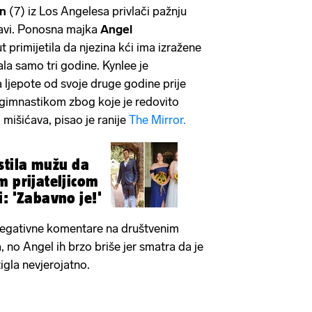
n
(7) iz Los Angelesa privlači pažnju
avi. Ponosna majka
Angel
t primijetila da njezina kći ima izražene
la samo tri godine. Kynlee je
 ljepote od svoje druge godine prije
 gimnastikom zbog koje je redovito
i mišićava, pisao je ranije
The Mirror.
tila mužu da
m prijateljicom
i: 'Zabavno je!'
negativne komentare na društvenim
 no Angel ih brzo briše jer smatra da je
tigla nevjerojatno.