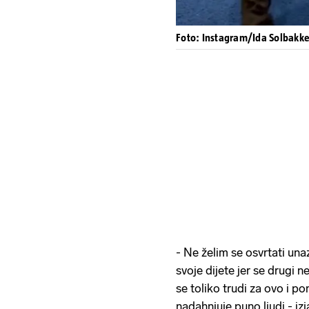
Foto: Instagram/Ida Solbakk
- Ne želim se osvrtati unaz
svoje dijete jer se drugi 
se toliko trudi za ovo i p
nadahnjuje puno ljudi - iz