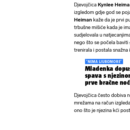
Djevojčica
Kynlee Heima
izgledom gdje god se poj
Heiman
kaže da je prvi pu
trbušne mišiće kada je ima
sudjelovala u natjecanjima
nego što se počela baviti
trenirala i postala snažna 
'NEMA LJUBOMORE'
Mladenka dopus
spava s njezino
prve bračne noć
Djevojčica često dobiva 
mrežama na račun izgleda,
ono što je njezina kći pos