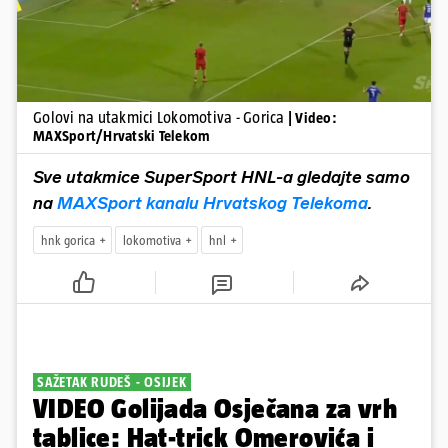
Golovi na utakmici Lokomotiva - Gorica
| Video:
MAXSport/Hrvatski Telekom
Sve utakmice SuperSport HNL-a gledajte samo
na
MAXSport kanalu Hrvatskog Telekoma
.
hnk gorica
lokomotiva
hnl
SAŽETAK RUDEŠ - OSIJEK
VIDEO Golijada Osječana za vrh
tablice: Hat-trick Omerovića i