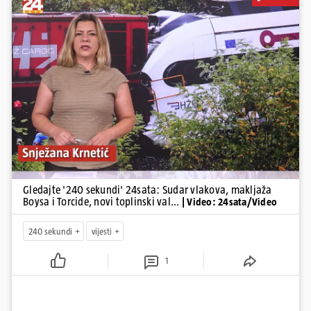
kraj Požege...
Pokretanje videa...
Gledajte '240 sekundi' 24sata: Sudar vlakova, makljaža
Boysa i Torcide, novi toplinski val...
| Video: 24sata/Video
240 sekundi
vijesti
1