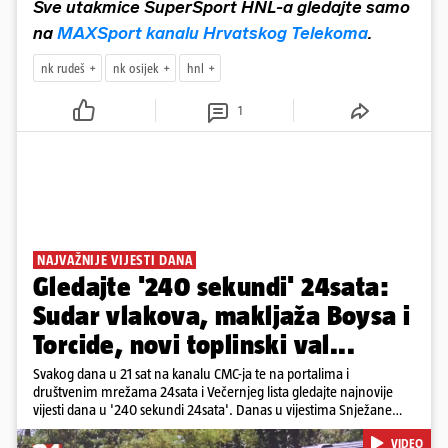
Sve utakmice SuperSport HNL-a gledajte samo
na
MAXSport kanalu Hrvatskog Telekoma
.
nk rudeš
nk osijek
hnl
1
NAJVAŽNIJE VIJESTI DANA
Gledajte '240 sekundi' 24sata:
Sudar vlakova, makljaža Boysa i
Torcide, novi toplinski val...
Svakog dana u 21 sat na kanalu CMC-ja te na portalima i
društvenim mrežama 24sata i Večernjeg lista gledajte najnovije
vijesti dana u '240 sekundi 24sata'. Danas u vijestima Snježane
Krnetić: Željeznička nesreća između kolodvora Sveti Ivan Žabno i
VIDEO
Gradec, masovna tučnjava Boysa i Torcide, prijeti nestašica vode