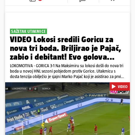
SAŽETAK UTAKMICE
VIDEO Lokosi sredili Goricu za
nova tri boda. Briljirao je Pajač,
zabio i debitant! Evo golova...
LOKOMOTIVA - GORICA 3-1 Na Maksimiru su lokosi došli do nova tri
boda u novoj HNL sezoni pobjedom protiv Gorice. Utakmicu s
dosta tenzija obilježio je sjajni Marko Pajač koji je asistirao za prvi
gol Mariću, a zakuhao drugi kada je Kavelj zabio auto-gol.
VIDEO
Bogojević je smanjio, Gorica je pritiskala i nizala šanse, ali onda
primila kontru pred kraj. Lokosi sele na vrh tablice s Osijekom
Pokretanje videa...