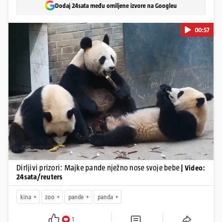
Dodaj 24sata među omiljene izvore na Googleu
00:57
Pokretanje videa...
Dirljivi prizori: Majke pande nježno nose svoje bebe
| Video:
24sata/reuters
kina
zoo
pande
panda
1