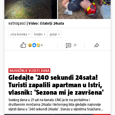
vatrogasci
| Video: čitatelji 24sata
crna kronika
hreljin
požar
4
21
NAJVAŽNIJE VIJESTI DANA
Gledajte '240 sekundi 24sata!
Turisti zapalili apartman u Istri,
vlasnik: 'Sezona mi je završena'
Svakog dana u 21 sat na kanalu CMC-ja te na portalima i
društvenim mrežama 24sata i Večernjeg lista gledajte najnovije
vijesti dana u '240 sekundi 24sata'. Danas u vijestima Snježane
Krnetić: Turisti uništili apartman u Istri, 125 milijuna eura mogla bi