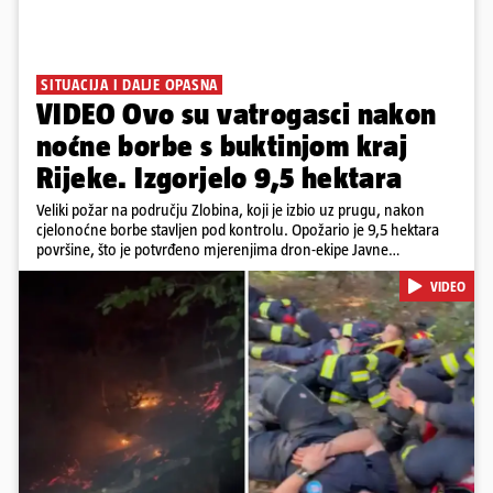
SITUACIJA I DALJE OPASNA
VIDEO Ovo su vatrogasci nakon
noćne borbe s buktinjom kraj
Rijeke. Izgorjelo 9,5 hektara
Veliki požar na području Zlobina, koji je izbio uz prugu, nakon
cjelonoćne borbe stavljen pod kontrolu. Opožario je 9,5 hektara
površine, što je potvrđeno mjerenjima dron-ekipe Javne
vatrogasne postrojbe grada Rijeke. Vatru je gasilo 55 ljudi sa 17
VIDEO
vozila te više DVD-ova i JVP Rijeka. Situacija je i dalje ozbiljna zbog
jakog vjetra koji povećava opasnost od razbuktavanja. Zato ostaju i
dežurati na terenu
Pokretanje videa...