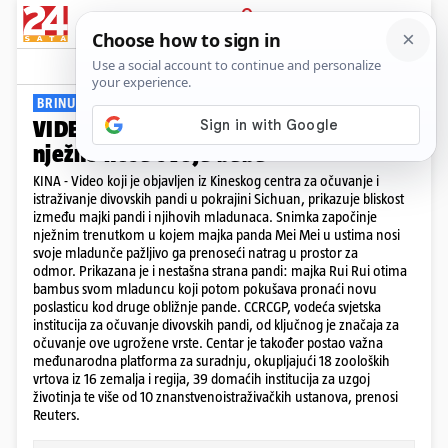
PRIJAVA
Viral
Komentari
0
BRINU SE O NJIMA
VIDEO Dirljivi prizori: Majke pande
nježno nose svoje bebe
KINA - Video koji je objavljen iz Kineskog centra za očuvanje i
istraživanje divovskih pandi u pokrajini Sichuan, prikazuje bliskost
između majki pandi i njihovih mladunaca. Snimka započinje
nježnim trenutkom u kojem majka panda Mei Mei u ustima nosi
svoje mladunče pažljivo ga prenoseći natrag u prostor za
odmor. Prikazana je i nestašna strana pandi: majka Rui Rui otima
bambus svom mladuncu koji potom pokušava pronaći novu
poslasticu kod druge obližnje pande. CCRCGP, vodeća svjetska
institucija za očuvanje divovskih pandi, od ključnog je značaja za
očuvanje ove ugrožene vrste. Centar je također postao važna
međunarodna platforma za suradnju, okupljajući 18 zooloških
vrtova iz 16 zemalja i regija, 39 domaćih institucija za uzgoj
životinja te više od 10 znanstvenoistraživačkih ustanova, prenosi
Reuters.