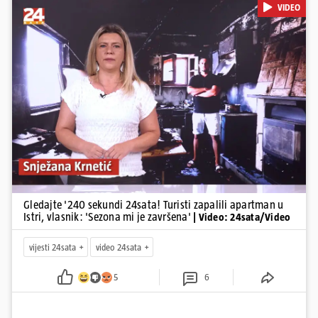
VIDEO
stajati sanacija otpada u Gospiću, u Osijeku pretukli nogometnog
suca, od utorka nove cijene goriva, rastu mirovine za 200 tisuća
branitelja...
Pokretanje videa...
Gledajte '240 sekundi 24sata! Turisti zapalili apartman u
Istri, vlasnik: 'Sezona mi je završena'
| Video: 24sata/Video
vijesti 24sata
video 24sata
5
6